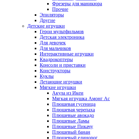
Фрезеры для маникюра
Прочие
Эпиляторы
Другие
Детские игрушки
Герои мультфильмов
Детская электроника
Для девочек
Для мальчиков
Интерактивные игрушки
Квадрокоптеры
Консоли и приставки
Конструкторы
Куклы
Летающие игрушки
Мягкие игрушки
Акула из Икеи
Мягкая игрушка Амонг Ас
Плюшевая гусеница
Плюшевая черепаха
Плюшевые авокадо
Плюшевые Ламы
Плюшевые Пикачу
Плюшевый банан
Плюшевый единорог