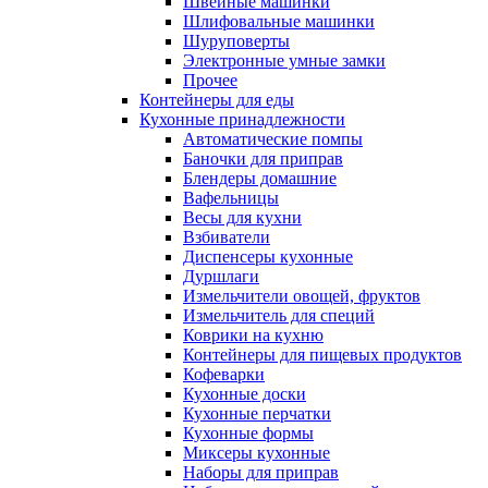
Швейные машинки
Шлифовальные машинки
Шуруповерты
Электронные умные замки
Прочее
Контейнеры для еды
Кухонные принадлежности
Автоматические помпы
Баночки для приправ
Блендеры домашние
Вафельницы
Весы для кухни
Взбиватели
Диспенсеры кухонные
Дуршлаги
Измельчители овощей, фруктов
Измельчитель для специй
Коврики на кухню
Контейнеры для пищевых продуктов
Кофеварки
Кухонные доски
Кухонные перчатки
Кухонные формы
Миксеры кухонные
Наборы для приправ