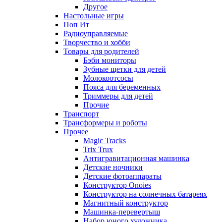
Другое
Настольные игры
Поп Ит
Радиоуправляемые
Творчество и хобби
Товары для родителей
Бэби мониторы
Зубные щетки для детей
Молокоотсосы
Пояса для беременных
Триммеры для детей
Прочие
Транспорт
Трансформеры и роботы
Прочее
Magic Tracks
Trix Trux
Антигравитационная машинка
Детские ночники
Детские фотоаппараты
Конструктор Onoies
Конструктор на солнечных батареях
Магнитный конструктор
Машинка-перевертыш
Набор юного художника