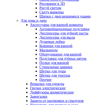
Рисование в 3D
Рисуй светом
Скетч маркеры
Шапки с двигающимися ушами
Для дома и дачи
Аксессуары для ванной комнаты
Антивибрационные подставки
Диспенсеры для зубной пасты
Диспенсеры для мыла
Душевые лейки
Коврики для ванной
Мыльницы
Оборудование для ванной
Подставки для зубных щеток
Полки для ванной
Стиральные шарики
Щетки для душа
Щетки для унитаза
Прочие
Вешалки для одежды
Грелки электрические
Диффузоры ароматические
Зажигалки
Защита от насекомых и грызунов
Инвентарь для огорода и сада