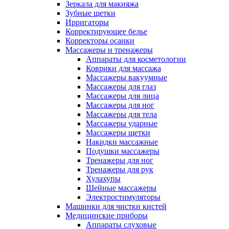
Зеркала для макияжа
Зубные щетки
Ирригаторы
Корректирующее белье
Корректоры осанки
Массажеры и тренажеры
Аппараты для косметологии
Коврики для массажа
Массажеры вакуумные
Массажеры для глаз
Массажеры для лица
Массажеры для ног
Массажеры для тела
Массажеры ударные
Массажеры щетки
Накидки массажные
Подушки массажеры
Тренажеры для ног
Тренажеры для рук
Хулахупы
Шейные массажеры
Электростимуляторы
Машинки для чистки кистей
Медицинские приборы
Аппараты слуховые