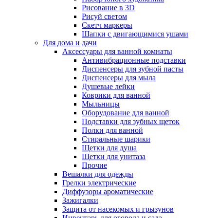
Рисование в 3D
Рисуй светом
Скетч маркеры
Шапки с двигающимися ушами
Для дома и дачи
Аксессуары для ванной комнаты
Антивибрационные подставки
Диспенсеры для зубной пасты
Диспенсеры для мыла
Душевые лейки
Коврики для ванной
Мыльницы
Оборудование для ванной
Подставки для зубных щеток
Полки для ванной
Стиральные шарики
Щетки для душа
Щетки для унитаза
Прочие
Вешалки для одежды
Грелки электрические
Диффузоры ароматические
Зажигалки
Защита от насекомых и грызунов
Инвентарь для огорода и сада