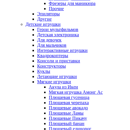
Фрезеры для маникюра
Прочие
Эпиляторы
Другие
Детские игрушки
Герои мультфильмов
Детская электроника
Для девочек
Для мальчиков
Интерактивные игрушки
Квадрокоптеры
Консоли и приставки
Конструкторы
Куклы
Летающие игрушки
Мягкие игрушки
Акула из Икеи
Мягкая игрушка Амонг Ас
Плюшевая гусеница
Плюшевая черепаха
Плюшевые авокадо
Плюшевые Ламы
Плюшевые Пикачу
Плюшевый банан
Плюшевый единорог