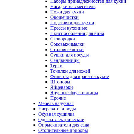
Наборы принадлежностей для кухни
Насадки на смеситель
Ножи для кухни
Овощечистки
Подставки для кухни
Прессы кухонные
Приспособления для вина
Сковородки
Соковыжималки
Столовые лотки
Сушки для посуды
Сэндвичницы
Терки
Точилки для ножей
Фильтры для крана на кухне
Штопоры
Яйцеварки
Ярусные фруктовницы
Прочие
Мебель надувная
Нагреватели воды
Обувная сушилка
Одеяла электрические
Опрыскиватели для сада
Отопительные приборы