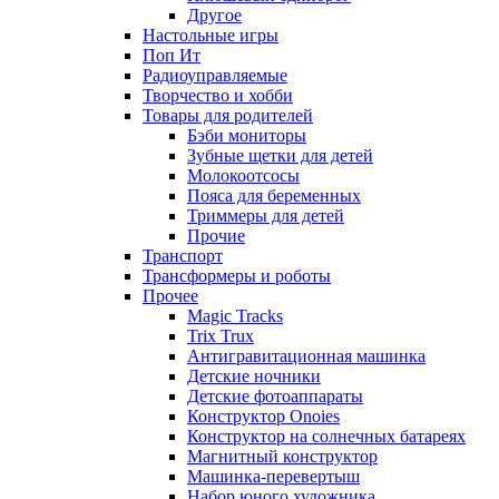
Другое
Настольные игры
Поп Ит
Радиоуправляемые
Творчество и хобби
Товары для родителей
Бэби мониторы
Зубные щетки для детей
Молокоотсосы
Пояса для беременных
Триммеры для детей
Прочие
Транспорт
Трансформеры и роботы
Прочее
Magic Tracks
Trix Trux
Антигравитационная машинка
Детские ночники
Детские фотоаппараты
Конструктор Onoies
Конструктор на солнечных батареях
Магнитный конструктор
Машинка-перевертыш
Набор юного художника