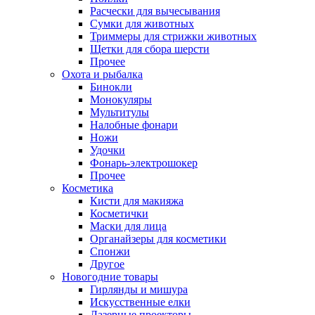
Расчески для вычесывания
Сумки для животных
Триммеры для стрижки животных
Щетки для сбора шерсти
Прочее
Охота и рыбалка
Бинокли
Монокуляры
Мультитулы
Налобные фонари
Ножи
Удочки
Фонарь-электрошокер
Прочее
Косметика
Кисти для макияжа
Косметички
Маски для лица
Органайзеры для косметики
Спонжи
Другое
Новогодние товары
Гирлянды и мишура
Искусственные елки
Лазерные проекторы