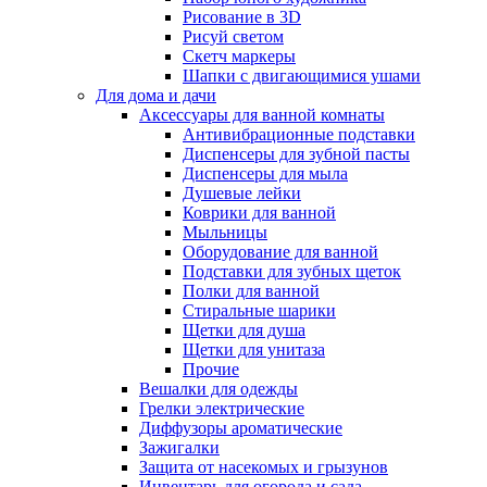
Рисование в 3D
Рисуй светом
Скетч маркеры
Шапки с двигающимися ушами
Для дома и дачи
Аксессуары для ванной комнаты
Антивибрационные подставки
Диспенсеры для зубной пасты
Диспенсеры для мыла
Душевые лейки
Коврики для ванной
Мыльницы
Оборудование для ванной
Подставки для зубных щеток
Полки для ванной
Стиральные шарики
Щетки для душа
Щетки для унитаза
Прочие
Вешалки для одежды
Грелки электрические
Диффузоры ароматические
Зажигалки
Защита от насекомых и грызунов
Инвентарь для огорода и сада