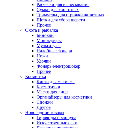
Расчески для вычесывания
Сумки для животных
Триммеры для стрижки животных
Щетки для сбора шерсти
Прочее
Охота и рыбалка
Бинокли
Монокуляры
Мультитулы
Налобные фонари
Ножи
Удочки
Фонарь-электрошокер
Прочее
Косметика
Кисти для макияжа
Косметички
Маски для лица
Органайзеры для косметики
Спонжи
Другое
Новогодние товары
Гирлянды и мишура
Искусственные елки
Лазерные проекторы