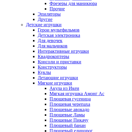
Фрезеры для маникюра
Прочие
Эпиляторы
Другие
Детские игрушки
Герои мультфильмов
Детская электроника
Для девочек
Для мальчиков
Интерактивные игрушки
Квадрокоптеры
Консоли и приставки
Конструкторы
Куклы
Летающие игрушки
Мягкие игрушки
Акула из Икеи
Мягкая игрушка Амонг Ас
Плюшевая гусеница
Плюшевая черепаха
Плюшевые авокадо
Плюшевые Ламы
Плюшевые Пикачу
Плюшевый банан
Плюшевый единорог