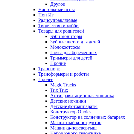
Другое
Настольные игры
Поп Ит
Радиоуправляемые
Творчество и хобби
Товары для родителей
Бэби мониторы
Зубные щетки для детей
Молокоотсосы
Пояса для беременных
Триммеры для детей
Прочие
Транспорт
Трансформеры и роботы
Прочее
Magic Tracks
Trix Trux
Антигравитационная машинка
Детские ночники
Детские фотоаппараты
Конструктор Onoies
Конструктор на солнечных батареях
Магнитный конструктор
Машинка-перевертыш
Набор юного художника