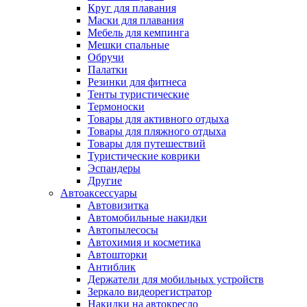
Круг для плавания
Маски для плавания
Мебель для кемпинга
Мешки спальные
Обручи
Палатки
Резинки для фитнеса
Тенты туристические
Термоноски
Товары для активного отдыха
Товары для пляжного отдыха
Товары для путешествий
Туристические коврики
Эспандеры
Другие
Автоаксессуары
Автовизитка
Автомобильные накидки
Автопылесосы
Автохимия и косметика
Автошторки
Антиблик
Держатели для мобильных устройств
Зеркало видеорегистратор
Накидки на автокресло