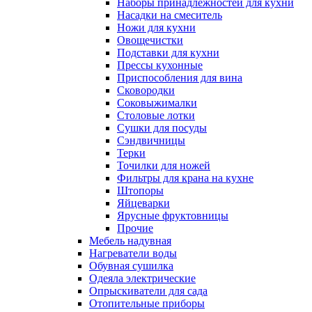
Наборы принадлежностей для кухни
Насадки на смеситель
Ножи для кухни
Овощечистки
Подставки для кухни
Прессы кухонные
Приспособления для вина
Сковородки
Соковыжималки
Столовые лотки
Сушки для посуды
Сэндвичницы
Терки
Точилки для ножей
Фильтры для крана на кухне
Штопоры
Яйцеварки
Ярусные фруктовницы
Прочие
Мебель надувная
Нагреватели воды
Обувная сушилка
Одеяла электрические
Опрыскиватели для сада
Отопительные приборы