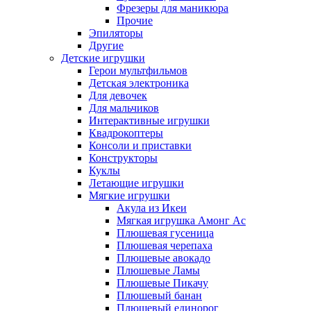
Фрезеры для маникюра
Прочие
Эпиляторы
Другие
Детские игрушки
Герои мультфильмов
Детская электроника
Для девочек
Для мальчиков
Интерактивные игрушки
Квадрокоптеры
Консоли и приставки
Конструкторы
Куклы
Летающие игрушки
Мягкие игрушки
Акула из Икеи
Мягкая игрушка Амонг Ас
Плюшевая гусеница
Плюшевая черепаха
Плюшевые авокадо
Плюшевые Ламы
Плюшевые Пикачу
Плюшевый банан
Плюшевый единорог