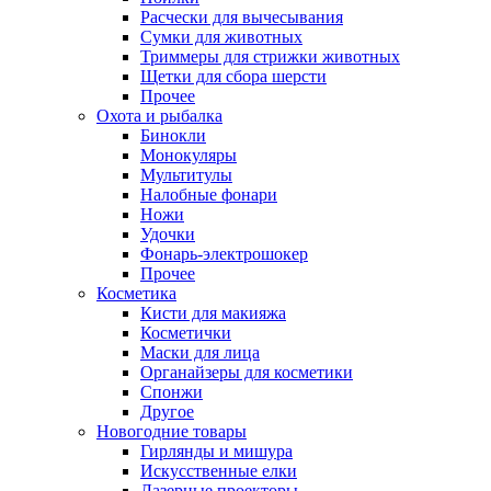
Расчески для вычесывания
Сумки для животных
Триммеры для стрижки животных
Щетки для сбора шерсти
Прочее
Охота и рыбалка
Бинокли
Монокуляры
Мультитулы
Налобные фонари
Ножи
Удочки
Фонарь-электрошокер
Прочее
Косметика
Кисти для макияжа
Косметички
Маски для лица
Органайзеры для косметики
Спонжи
Другое
Новогодние товары
Гирлянды и мишура
Искусственные елки
Лазерные проекторы