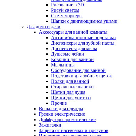
Рисование в 3D
Рисуй светом
Скетч маркеры
Шапки с двигающимися ушами
Для дома и дачи
Аксессуары для ванной комнаты
Антивибрационные подставки
Диспенсеры для зубной пасты
Диспенсеры для мыла
Душевые лейки
Коврики для ванной
Мыльницы
Оборудование для ванной
Подставки для зубных щеток
Полки для ванной
Стиральные шарики
Щетки для душа
Щетки для унитаза
Прочие
Вешалки для одежды
Грелки электрические
Диффузоры ароматические
Зажигалки
Защита от насекомых и грызунов
Инвентарь для огорода и сада