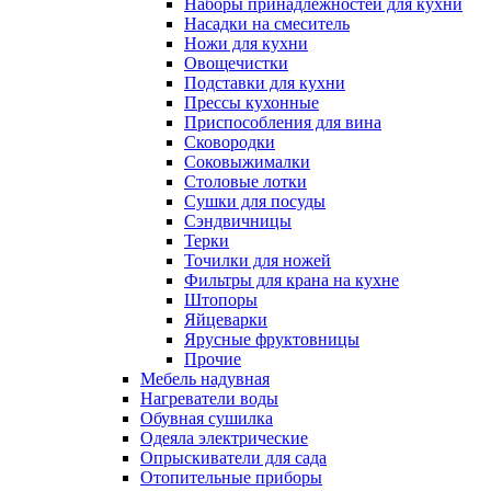
Наборы принадлежностей для кухни
Насадки на смеситель
Ножи для кухни
Овощечистки
Подставки для кухни
Прессы кухонные
Приспособления для вина
Сковородки
Соковыжималки
Столовые лотки
Сушки для посуды
Сэндвичницы
Терки
Точилки для ножей
Фильтры для крана на кухне
Штопоры
Яйцеварки
Ярусные фруктовницы
Прочие
Мебель надувная
Нагреватели воды
Обувная сушилка
Одеяла электрические
Опрыскиватели для сада
Отопительные приборы