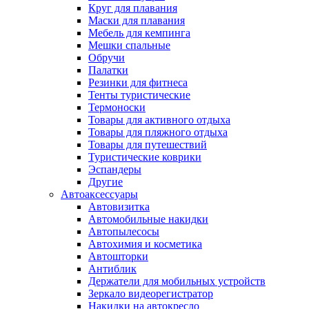
Круг для плавания
Маски для плавания
Мебель для кемпинга
Мешки спальные
Обручи
Палатки
Резинки для фитнеса
Тенты туристические
Термоноски
Товары для активного отдыха
Товары для пляжного отдыха
Товары для путешествий
Туристические коврики
Эспандеры
Другие
Автоаксессуары
Автовизитка
Автомобильные накидки
Автопылесосы
Автохимия и косметика
Автошторки
Антиблик
Держатели для мобильных устройств
Зеркало видеорегистратор
Накидки на автокресло