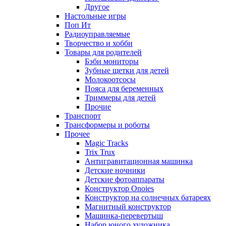
Другое
Настольные игры
Поп Ит
Радиоуправляемые
Творчество и хобби
Товары для родителей
Бэби мониторы
Зубные щетки для детей
Молокоотсосы
Пояса для беременных
Триммеры для детей
Прочие
Транспорт
Трансформеры и роботы
Прочее
Magic Tracks
Trix Trux
Антигравитационная машинка
Детские ночники
Детские фотоаппараты
Конструктор Onoies
Конструктор на солнечных батареях
Магнитный конструктор
Машинка-перевертыш
Набор юного художника