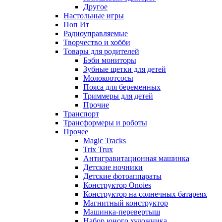
Другое
Настольные игры
Поп Ит
Радиоуправляемые
Творчество и хобби
Товары для родителей
Бэби мониторы
Зубные щетки для детей
Молокоотсосы
Пояса для беременных
Триммеры для детей
Прочие
Транспорт
Трансформеры и роботы
Прочее
Magic Tracks
Trix Trux
Антигравитационная машинка
Детские ночники
Детские фотоаппараты
Конструктор Onoies
Конструктор на солнечных батареях
Магнитный конструктор
Машинка-перевертыш
Набор юного художника