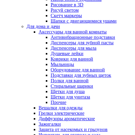
Рисование в 3D
Рисуй светом
Скетч маркеры
Шапки с двигающимися ушами
Для дома и дачи
Аксессуары для ванной комнаты
Антивибрационные подставки
Диспенсеры для зубной пасты
Диспенсеры для мыла
Душевые лейки
Коврики для ванной
Мыльницы
Оборудование для ванной
Подставки для зубных щеток
Полки для ванной
Стиральные шарики
Щетки для душа
Щетки для унитаза
Прочие
Вешалки для одежды
Грелки электрические
Диффузоры ароматические
Зажигалки
Защита от насекомых и грызунов
Инвентарь для огорода и сада