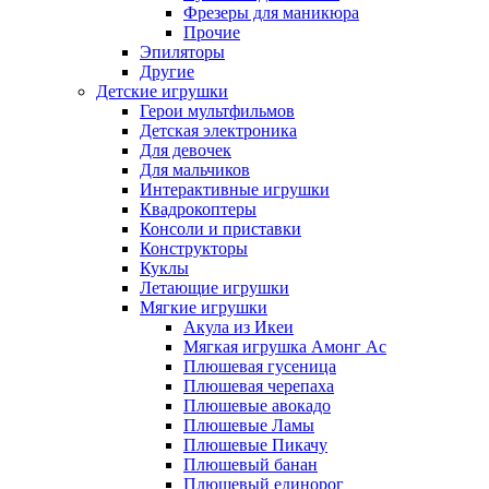
Фрезеры для маникюра
Прочие
Эпиляторы
Другие
Детские игрушки
Герои мультфильмов
Детская электроника
Для девочек
Для мальчиков
Интерактивные игрушки
Квадрокоптеры
Консоли и приставки
Конструкторы
Куклы
Летающие игрушки
Мягкие игрушки
Акула из Икеи
Мягкая игрушка Амонг Ас
Плюшевая гусеница
Плюшевая черепаха
Плюшевые авокадо
Плюшевые Ламы
Плюшевые Пикачу
Плюшевый банан
Плюшевый единорог