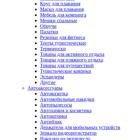
Круг для плавания
Маски для плавания
Мебель для кемпинга
Мешки спальные
Обручи
Палатки
Резинки для фитнеса
Тенты туристические
Термоноски
Товары для активного отдыха
Товары для пляжного отдыха
Товары для путешествий
Туристические коврики
Эспандеры
Другие
Автоаксессуары
Автовизитка
Автомобильные накидки
Автопылесосы
Автохимия и косметика
Автошторки
Антиблик
Держатели для мобильных устройств
Зеркало видеорегистратор
Накидки на автокресло