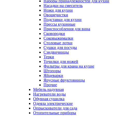
Наборы принадлежностей для кухни
Насадки на смеситель
Ножи для кухни
Овощечистки
Подставки для кухни
Прессы кухонные
Приспособления для вина
Сковородки
Соковыжималки
Столовые лотки
Сушки для посуды
Сэндвичницы
Терки
Точилки для ножей
Фильтры для крана на кухне
Штопоры
Яйцеварки
Ярусные фруктовницы
Прочие
Мебель надувная
Нагреватели воды
Обувная сушилка
Одеяла электрические
Опрыскиватели для сада
Отопительные приборы