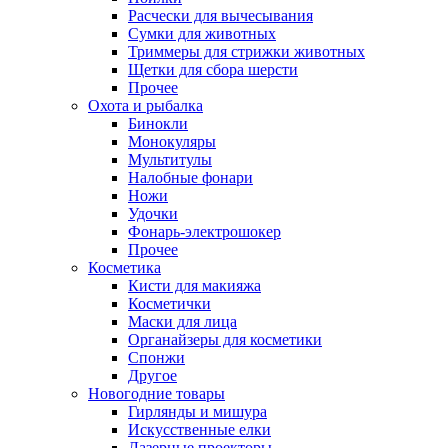
Расчески для вычесывания
Сумки для животных
Триммеры для стрижки животных
Щетки для сбора шерсти
Прочее
Охота и рыбалка
Бинокли
Монокуляры
Мультитулы
Налобные фонари
Ножи
Удочки
Фонарь-электрошокер
Прочее
Косметика
Кисти для макияжа
Косметички
Маски для лица
Органайзеры для косметики
Спонжи
Другое
Новогодние товары
Гирлянды и мишура
Искусственные елки
Лазерные проекторы