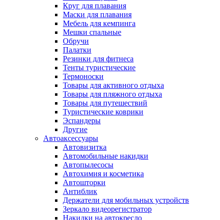
Круг для плавания
Маски для плавания
Мебель для кемпинга
Мешки спальные
Обручи
Палатки
Резинки для фитнеса
Тенты туристические
Термоноски
Товары для активного отдыха
Товары для пляжного отдыха
Товары для путешествий
Туристические коврики
Эспандеры
Другие
Автоаксессуары
Автовизитка
Автомобильные накидки
Автопылесосы
Автохимия и косметика
Автошторки
Антиблик
Держатели для мобильных устройств
Зеркало видеорегистратор
Накидки на автокресло