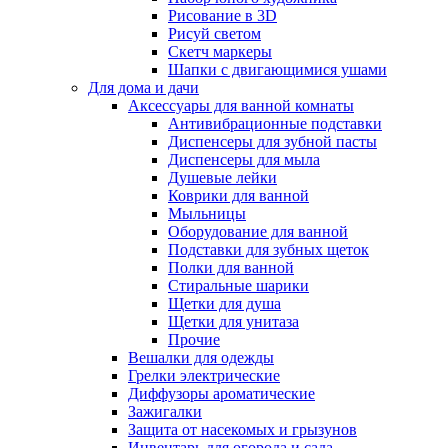
Рисование в 3D
Рисуй светом
Скетч маркеры
Шапки с двигающимися ушами
Для дома и дачи
Аксессуары для ванной комнаты
Антивибрационные подставки
Диспенсеры для зубной пасты
Диспенсеры для мыла
Душевые лейки
Коврики для ванной
Мыльницы
Оборудование для ванной
Подставки для зубных щеток
Полки для ванной
Стиральные шарики
Щетки для душа
Щетки для унитаза
Прочие
Вешалки для одежды
Грелки электрические
Диффузоры ароматические
Зажигалки
Защита от насекомых и грызунов
Инвентарь для огорода и сада