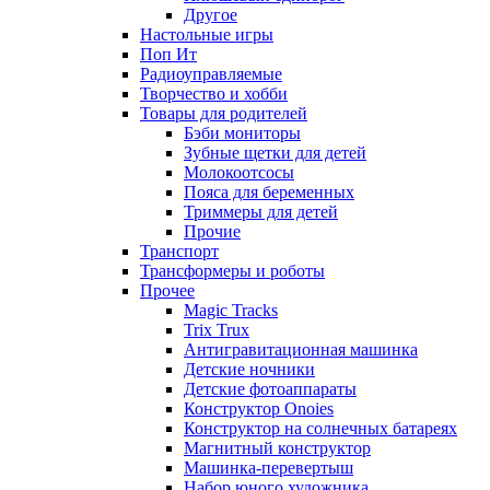
Другое
Настольные игры
Поп Ит
Радиоуправляемые
Творчество и хобби
Товары для родителей
Бэби мониторы
Зубные щетки для детей
Молокоотсосы
Пояса для беременных
Триммеры для детей
Прочие
Транспорт
Трансформеры и роботы
Прочее
Magic Tracks
Trix Trux
Антигравитационная машинка
Детские ночники
Детские фотоаппараты
Конструктор Onoies
Конструктор на солнечных батареях
Магнитный конструктор
Машинка-перевертыш
Набор юного художника