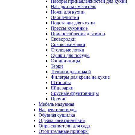
Наборы принадлежностей для кухни
Насадки на смеситель
Ножи для кухни
Овощечистки
Подставки для кухни
Прессы кухонные
Приспособления для вина
Сковородки
Соковыжималки
Столовые лотки
Сушки для посуды
Сэндвичницы
Терки
Точилки для ножей
Фильтры для крана на кухне
Штопоры
Яйцеварки
Ярусные фруктовницы
Прочие
Мебель надувная
Нагреватели воды
Обувная сушилка
Одеяла электрические
Опрыскиватели для сада
Отопительные приборы