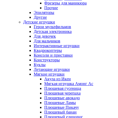
Фрезеры для маникюра
Прочие
Эпиляторы
Другие
Детские игрушки
Герои мультфильмов
Детская электроника
Для девочек
Для мальчиков
Интерактивные игрушки
Квадрокоптеры
Консоли и приставки
Конструкторы
Куклы
Летающие игрушки
Мягкие игрушки
Акула из Икеи
Мягкая игрушка Амонг Ас
Плюшевая гусеница
Плюшевая черепаха
Плюшевые авокадо
Плюшевые Ламы
Плюшевые Пикачу
Плюшевый банан
Плюшевый единорог