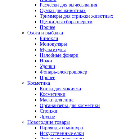
Расчески для вычесывания
Сумки для животных
Триммеры для стрижки животных
Щетки для сбора шерсти
Прочее
Охота и рыбалка
Бинокли
Монокуляры
Мультитулы
Налобные фонари
Ножи
Удочки
Фонарь-электрошокер
Прочее
Косметика
Кисти для макияжа
Косметички
Маски для лица
Органайзеры для косметики
Спонжи
Другое
Новогодние товары
Гирлянды и мишура
Искусственные елки
Лазерные проекторы