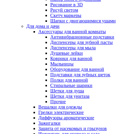
Рисование в 3D
Рисуй светом
Скетч маркеры
Шапки с двигающимися ушами
Для дома и дачи
Аксессуары для ванной комнаты
Антивибрационные подставки
Диспенсеры для зубной пасты
Диспенсеры для мыла
Душевые лейки
Коврики для ванной
Мыльницы
Оборудование для ванной
Подставки для зубных щеток
Полки для ванной
Стиральные шарики
Щетки для душа
Щетки для унитаза
Прочие
Вешалки для одежды
Грелки электрические
Диффузоры ароматические
Зажигалки
Защита от насекомых и грызунов
Инвентарь для огорода и сада