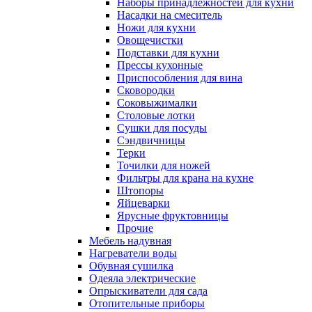
Наборы принадлежностей для кухни
Насадки на смеситель
Ножи для кухни
Овощечистки
Подставки для кухни
Прессы кухонные
Приспособления для вина
Сковородки
Соковыжималки
Столовые лотки
Сушки для посуды
Сэндвичницы
Терки
Точилки для ножей
Фильтры для крана на кухне
Штопоры
Яйцеварки
Ярусные фруктовницы
Прочие
Мебель надувная
Нагреватели воды
Обувная сушилка
Одеяла электрические
Опрыскиватели для сада
Отопительные приборы