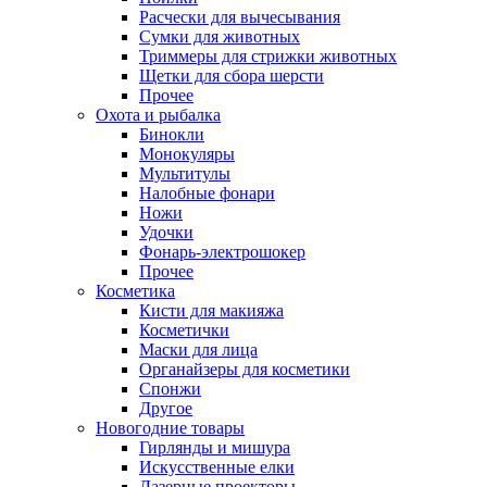
Расчески для вычесывания
Сумки для животных
Триммеры для стрижки животных
Щетки для сбора шерсти
Прочее
Охота и рыбалка
Бинокли
Монокуляры
Мультитулы
Налобные фонари
Ножи
Удочки
Фонарь-электрошокер
Прочее
Косметика
Кисти для макияжа
Косметички
Маски для лица
Органайзеры для косметики
Спонжи
Другое
Новогодние товары
Гирлянды и мишура
Искусственные елки
Лазерные проекторы