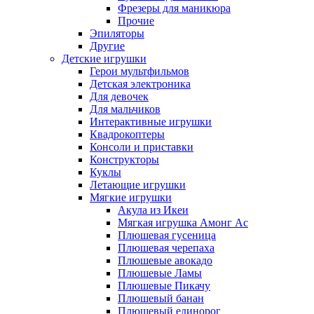
Фрезеры для маникюра
Прочие
Эпиляторы
Другие
Детские игрушки
Герои мультфильмов
Детская электроника
Для девочек
Для мальчиков
Интерактивные игрушки
Квадрокоптеры
Консоли и приставки
Конструкторы
Куклы
Летающие игрушки
Мягкие игрушки
Акула из Икеи
Мягкая игрушка Амонг Ас
Плюшевая гусеница
Плюшевая черепаха
Плюшевые авокадо
Плюшевые Ламы
Плюшевые Пикачу
Плюшевый банан
Плюшевый единорог