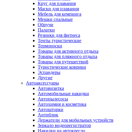
Круг для плавания
Маски для плавания
Мебель для кемпинга
Мешки спальные
Обручи
Палатки
Резинки для фитнеса
Тенты туристические
Термоноски
Товары для активного отдыха
Товары для пляжного отдыха
Товары для путешествий
Туристические коврики
Эспандеры
Другие
Автоаксессуары
Автовизитка
Автомобильные накидки
Автопылесосы
Автохимия и косметика
Автошторки
Антиблик
Держатели для мобильных устройств
Зеркало видеорегистратор
Накидки на автокресло