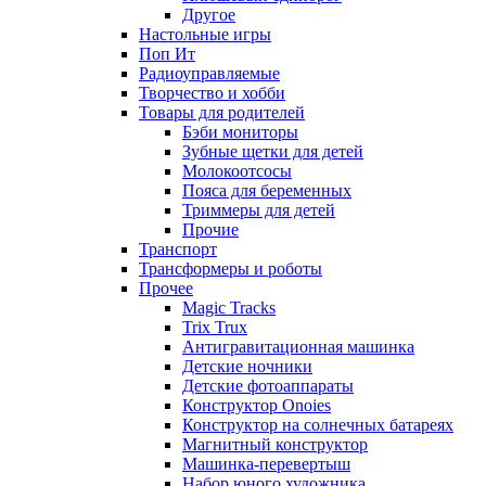
Другое
Настольные игры
Поп Ит
Радиоуправляемые
Творчество и хобби
Товары для родителей
Бэби мониторы
Зубные щетки для детей
Молокоотсосы
Пояса для беременных
Триммеры для детей
Прочие
Транспорт
Трансформеры и роботы
Прочее
Magic Tracks
Trix Trux
Антигравитационная машинка
Детские ночники
Детские фотоаппараты
Конструктор Onoies
Конструктор на солнечных батареях
Магнитный конструктор
Машинка-перевертыш
Набор юного художника