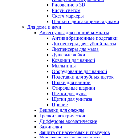
Рисование в 3D
Рисуй светом
Скетч маркеры
Шапки с двигающимися ушами
Для дома и дачи
Аксессуары для ванной комнаты
Антивибрационные подставки
Диспенсеры для зубной пасты
Диспенсеры для мыла
Душевые лейки
Коврики для ванной
Мыльницы
Оборудование для ванной
Подставки для зубных щеток
Полки для ванной
Стиральные шарики
Щетки для душа
Щетки для унитаза
Прочие
Вешалки для одежды
Грелки электрические
Диффузоры ароматические
Зажигалки
Защита от насекомых и грызунов
Инвентарь для огорода и сада