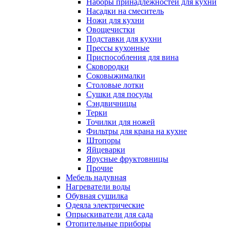
Наборы принадлежностей для кухни
Насадки на смеситель
Ножи для кухни
Овощечистки
Подставки для кухни
Прессы кухонные
Приспособления для вина
Сковородки
Соковыжималки
Столовые лотки
Сушки для посуды
Сэндвичницы
Терки
Точилки для ножей
Фильтры для крана на кухне
Штопоры
Яйцеварки
Ярусные фруктовницы
Прочие
Мебель надувная
Нагреватели воды
Обувная сушилка
Одеяла электрические
Опрыскиватели для сада
Отопительные приборы