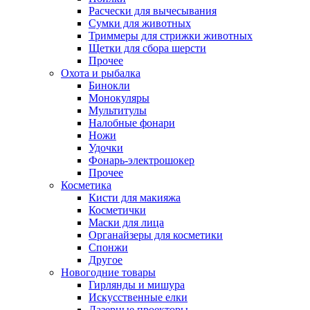
Расчески для вычесывания
Сумки для животных
Триммеры для стрижки животных
Щетки для сбора шерсти
Прочее
Охота и рыбалка
Бинокли
Монокуляры
Мультитулы
Налобные фонари
Ножи
Удочки
Фонарь-электрошокер
Прочее
Косметика
Кисти для макияжа
Косметички
Маски для лица
Органайзеры для косметики
Спонжи
Другое
Новогодние товары
Гирлянды и мишура
Искусственные елки
Лазерные проекторы