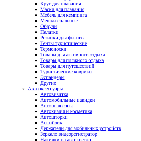
Круг для плавания
Маски для плавания
Мебель для кемпинга
Мешки спальные
Обручи
Палатки
Резинки для фитнеса
Тенты туристические
Термоноски
Товары для активного отдыха
Товары для пляжного отдыха
Товары для путешествий
Туристические коврики
Эспандеры
Другие
Автоаксессуары
Автовизитка
Автомобильные накидки
Автопылесосы
Автохимия и косметика
Автошторки
Антиблик
Держатели для мобильных устройств
Зеркало видеорегистратор
Накидки на автокресло