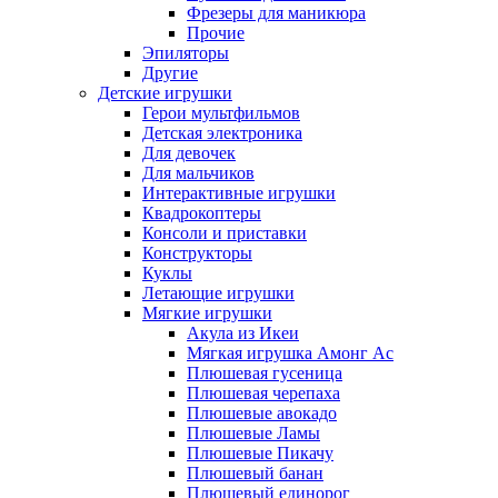
Фрезеры для маникюра
Прочие
Эпиляторы
Другие
Детские игрушки
Герои мультфильмов
Детская электроника
Для девочек
Для мальчиков
Интерактивные игрушки
Квадрокоптеры
Консоли и приставки
Конструкторы
Куклы
Летающие игрушки
Мягкие игрушки
Акула из Икеи
Мягкая игрушка Амонг Ас
Плюшевая гусеница
Плюшевая черепаха
Плюшевые авокадо
Плюшевые Ламы
Плюшевые Пикачу
Плюшевый банан
Плюшевый единорог