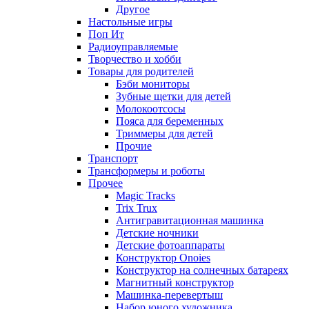
Другое
Настольные игры
Поп Ит
Радиоуправляемые
Творчество и хобби
Товары для родителей
Бэби мониторы
Зубные щетки для детей
Молокоотсосы
Пояса для беременных
Триммеры для детей
Прочие
Транспорт
Трансформеры и роботы
Прочее
Magic Tracks
Trix Trux
Антигравитационная машинка
Детские ночники
Детские фотоаппараты
Конструктор Onoies
Конструктор на солнечных батареях
Магнитный конструктор
Машинка-перевертыш
Набор юного художника