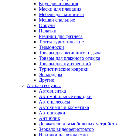
Круг для плавания
Маски для плавания
Мебель для кемпинга
Мешки спальные
Обручи
Палатки
Резинки для фитнеса
Тенты туристические
Термоноски
Товары для активного отдыха
Товары для пляжного отдыха
Товары для путешествий
Туристические коврики
Эспандеры
Другие
Автоаксессуары
Автовизитка
Автомобильные накидки
Автопылесосы
Автохимия и косметика
Автошторки
Антиблик
Держатели для мобильных устройств
Зеркало видеорегистратор
Накидки на автокресло