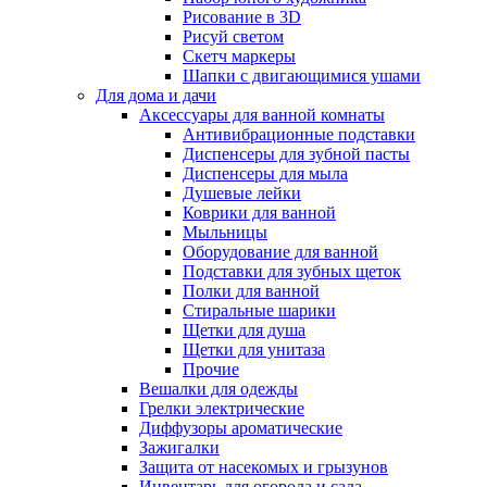
Рисование в 3D
Рисуй светом
Скетч маркеры
Шапки с двигающимися ушами
Для дома и дачи
Аксессуары для ванной комнаты
Антивибрационные подставки
Диспенсеры для зубной пасты
Диспенсеры для мыла
Душевые лейки
Коврики для ванной
Мыльницы
Оборудование для ванной
Подставки для зубных щеток
Полки для ванной
Стиральные шарики
Щетки для душа
Щетки для унитаза
Прочие
Вешалки для одежды
Грелки электрические
Диффузоры ароматические
Зажигалки
Защита от насекомых и грызунов
Инвентарь для огорода и сада