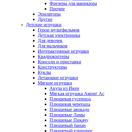
Фрезеры для маникюра
Прочие
Эпиляторы
Другие
Детские игрушки
Герои мультфильмов
Детская электроника
Для девочек
Для мальчиков
Интерактивные игрушки
Квадрокоптеры
Консоли и приставки
Конструкторы
Куклы
Летающие игрушки
Мягкие игрушки
Акула из Икеи
Мягкая игрушка Амонг Ас
Плюшевая гусеница
Плюшевая черепаха
Плюшевые авокадо
Плюшевые Ламы
Плюшевые Пикачу
Плюшевый банан
Плюшевый единорог