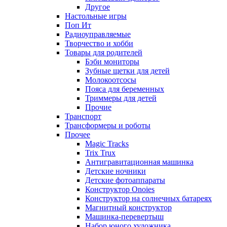
Другое
Настольные игры
Поп Ит
Радиоуправляемые
Творчество и хобби
Товары для родителей
Бэби мониторы
Зубные щетки для детей
Молокоотсосы
Пояса для беременных
Триммеры для детей
Прочие
Транспорт
Трансформеры и роботы
Прочее
Magic Tracks
Trix Trux
Антигравитационная машинка
Детские ночники
Детские фотоаппараты
Конструктор Onoies
Конструктор на солнечных батареях
Магнитный конструктор
Машинка-перевертыш
Набор юного художника