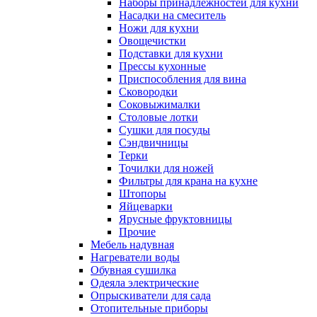
Наборы принадлежностей для кухни
Насадки на смеситель
Ножи для кухни
Овощечистки
Подставки для кухни
Прессы кухонные
Приспособления для вина
Сковородки
Соковыжималки
Столовые лотки
Сушки для посуды
Сэндвичницы
Терки
Точилки для ножей
Фильтры для крана на кухне
Штопоры
Яйцеварки
Ярусные фруктовницы
Прочие
Мебель надувная
Нагреватели воды
Обувная сушилка
Одеяла электрические
Опрыскиватели для сада
Отопительные приборы