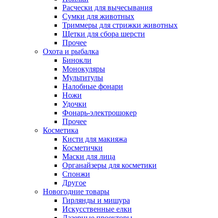
Расчески для вычесывания
Сумки для животных
Триммеры для стрижки животных
Щетки для сбора шерсти
Прочее
Охота и рыбалка
Бинокли
Монокуляры
Мультитулы
Налобные фонари
Ножи
Удочки
Фонарь-электрошокер
Прочее
Косметика
Кисти для макияжа
Косметички
Маски для лица
Органайзеры для косметики
Спонжи
Другое
Новогодние товары
Гирлянды и мишура
Искусственные елки
Лазерные проекторы