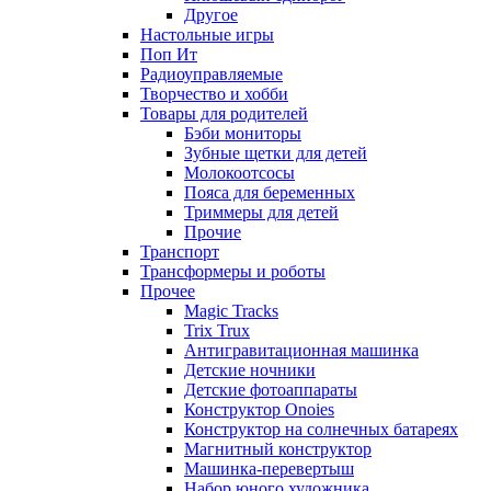
Другое
Настольные игры
Поп Ит
Радиоуправляемые
Творчество и хобби
Товары для родителей
Бэби мониторы
Зубные щетки для детей
Молокоотсосы
Пояса для беременных
Триммеры для детей
Прочие
Транспорт
Трансформеры и роботы
Прочее
Magic Tracks
Trix Trux
Антигравитационная машинка
Детские ночники
Детские фотоаппараты
Конструктор Onoies
Конструктор на солнечных батареях
Магнитный конструктор
Машинка-перевертыш
Набор юного художника