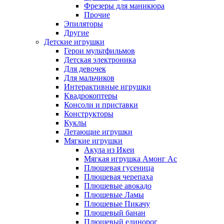
Фрезеры для маникюра
Прочие
Эпиляторы
Другие
Детские игрушки
Герои мультфильмов
Детская электроника
Для девочек
Для мальчиков
Интерактивные игрушки
Квадрокоптеры
Консоли и приставки
Конструкторы
Куклы
Летающие игрушки
Мягкие игрушки
Акула из Икеи
Мягкая игрушка Амонг Ас
Плюшевая гусеница
Плюшевая черепаха
Плюшевые авокадо
Плюшевые Ламы
Плюшевые Пикачу
Плюшевый банан
Плюшевый единорог