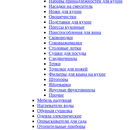
Наборы принадлежностей для кухни
Насадки на смеситель
Ножи для кухни
Овощечистки
Подставки для кухни
Прессы кухонные
Приспособления для вина
Сковородки
Соковыжималки
Столовые лотки
Сушки для посуды
Сэндвичницы
Терки
Точилки для ножей
Фильтры для крана на кухне
Штопоры
Яйцеварки
Ярусные фруктовницы
Прочие
Мебель надувная
Нагреватели воды
Обувная сушилка
Одеяла электрические
Опрыскиватели для сада
Отопительные приборы