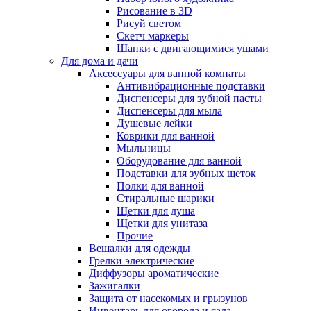
Рисование в 3D
Рисуй светом
Скетч маркеры
Шапки с двигающимися ушами
Для дома и дачи
Аксессуары для ванной комнаты
Антивибрационные подставки
Диспенсеры для зубной пасты
Диспенсеры для мыла
Душевые лейки
Коврики для ванной
Мыльницы
Оборудование для ванной
Подставки для зубных щеток
Полки для ванной
Стиральные шарики
Щетки для душа
Щетки для унитаза
Прочие
Вешалки для одежды
Грелки электрические
Диффузоры ароматические
Зажигалки
Защита от насекомых и грызунов
Инвентарь для огорода и сада