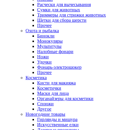
Расчески для вычесывания
Сумки для животных
Триммеры для стрижки животных
Щетки для сбора шерсти
Прочее
Охота и рыбалка
Бинокли
Монокуляры
Мультитулы
Налобные фонари
Ножи
Удочки
Фонарь-электрошокер
Прочее
Косметика
Кисти для макияжа
Косметички
Маски для лица
Органайзеры для косметики
Спонжи
Другое
Новогодние товары
Гирлянды и мишура
Искусственные елки
Лазерные проекторы