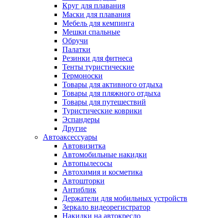
Круг для плавания
Маски для плавания
Мебель для кемпинга
Мешки спальные
Обручи
Палатки
Резинки для фитнеса
Тенты туристические
Термоноски
Товары для активного отдыха
Товары для пляжного отдыха
Товары для путешествий
Туристические коврики
Эспандеры
Другие
Автоаксессуары
Автовизитка
Автомобильные накидки
Автопылесосы
Автохимия и косметика
Автошторки
Антиблик
Держатели для мобильных устройств
Зеркало видеорегистратор
Накидки на автокресло