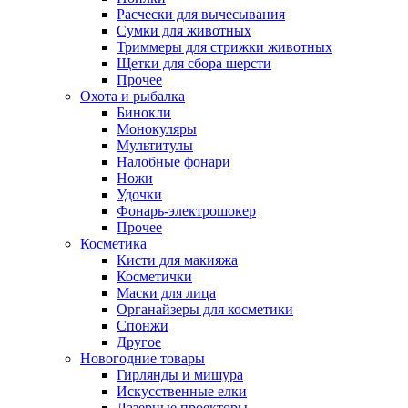
Расчески для вычесывания
Сумки для животных
Триммеры для стрижки животных
Щетки для сбора шерсти
Прочее
Охота и рыбалка
Бинокли
Монокуляры
Мультитулы
Налобные фонари
Ножи
Удочки
Фонарь-электрошокер
Прочее
Косметика
Кисти для макияжа
Косметички
Маски для лица
Органайзеры для косметики
Спонжи
Другое
Новогодние товары
Гирлянды и мишура
Искусственные елки
Лазерные проекторы