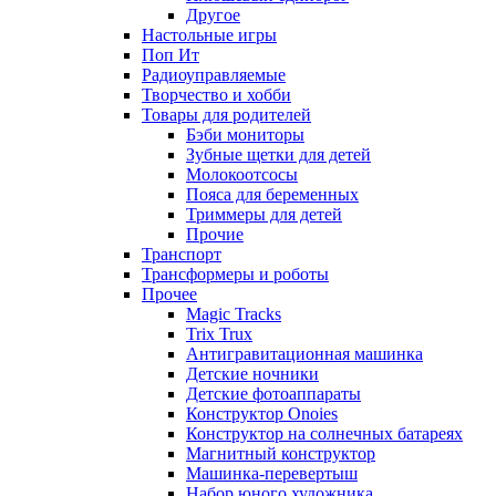
Другое
Настольные игры
Поп Ит
Радиоуправляемые
Творчество и хобби
Товары для родителей
Бэби мониторы
Зубные щетки для детей
Молокоотсосы
Пояса для беременных
Триммеры для детей
Прочие
Транспорт
Трансформеры и роботы
Прочее
Magic Tracks
Trix Trux
Антигравитационная машинка
Детские ночники
Детские фотоаппараты
Конструктор Onoies
Конструктор на солнечных батареях
Магнитный конструктор
Машинка-перевертыш
Набор юного художника