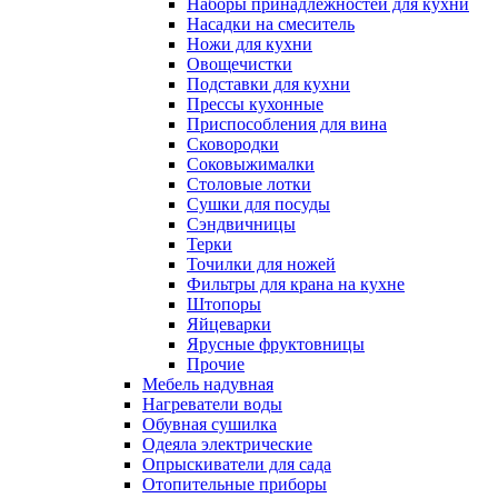
Наборы принадлежностей для кухни
Насадки на смеситель
Ножи для кухни
Овощечистки
Подставки для кухни
Прессы кухонные
Приспособления для вина
Сковородки
Соковыжималки
Столовые лотки
Сушки для посуды
Сэндвичницы
Терки
Точилки для ножей
Фильтры для крана на кухне
Штопоры
Яйцеварки
Ярусные фруктовницы
Прочие
Мебель надувная
Нагреватели воды
Обувная сушилка
Одеяла электрические
Опрыскиватели для сада
Отопительные приборы