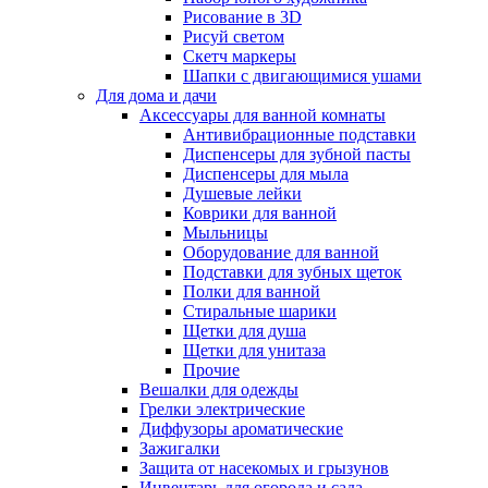
Рисование в 3D
Рисуй светом
Скетч маркеры
Шапки с двигающимися ушами
Для дома и дачи
Аксессуары для ванной комнаты
Антивибрационные подставки
Диспенсеры для зубной пасты
Диспенсеры для мыла
Душевые лейки
Коврики для ванной
Мыльницы
Оборудование для ванной
Подставки для зубных щеток
Полки для ванной
Стиральные шарики
Щетки для душа
Щетки для унитаза
Прочие
Вешалки для одежды
Грелки электрические
Диффузоры ароматические
Зажигалки
Защита от насекомых и грызунов
Инвентарь для огорода и сада