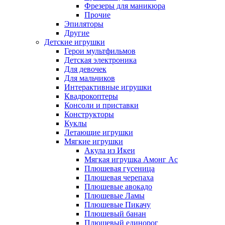
Фрезеры для маникюра
Прочие
Эпиляторы
Другие
Детские игрушки
Герои мультфильмов
Детская электроника
Для девочек
Для мальчиков
Интерактивные игрушки
Квадрокоптеры
Консоли и приставки
Конструкторы
Куклы
Летающие игрушки
Мягкие игрушки
Акула из Икеи
Мягкая игрушка Амонг Ас
Плюшевая гусеница
Плюшевая черепаха
Плюшевые авокадо
Плюшевые Ламы
Плюшевые Пикачу
Плюшевый банан
Плюшевый единорог