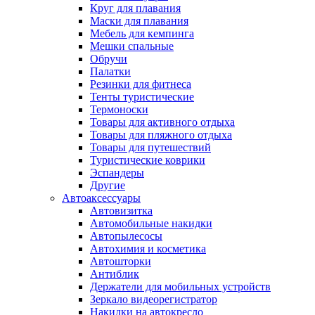
Круг для плавания
Маски для плавания
Мебель для кемпинга
Мешки спальные
Обручи
Палатки
Резинки для фитнеса
Тенты туристические
Термоноски
Товары для активного отдыха
Товары для пляжного отдыха
Товары для путешествий
Туристические коврики
Эспандеры
Другие
Автоаксессуары
Автовизитка
Автомобильные накидки
Автопылесосы
Автохимия и косметика
Автошторки
Антиблик
Держатели для мобильных устройств
Зеркало видеорегистратор
Накидки на автокресло