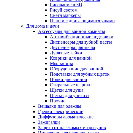
Рисование в 3D
Рисуй светом
Скетч маркеры
Шапки с двигающимися ушами
Для дома и дачи
Аксессуары для ванной комнаты
Антивибрационные подставки
Диспенсеры для зубной пасты
Диспенсеры для мыла
Душевые лейки
Коврики для ванной
Мыльницы
Оборудование для ванной
Подставки для зубных щеток
Полки для ванной
Стиральные шарики
Щетки для душа
Щетки для унитаза
Прочие
Вешалки для одежды
Грелки электрические
Диффузоры ароматические
Зажигалки
Защита от насекомых и грызунов
Инвентарь для огорода и сада