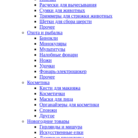
Расчески для вычесывания
Сумки для животных
Триммеры для стрижки животных
Щетки для сбора шерсти
Прочее
Охота и рыбалка
Бинокли
Монокуляры
Мультитулы
Налобные фонари
Ножи
Удочки
Фонарь-электрошокер
Прочее
Косметика
Кисти для макияжа
Косметички
Маски для лица
Органайзеры для косметики
Спонжи
Другое
Новогодние товары
Гирлянды и мишура
Искусственные елки
Лазерные проекторы