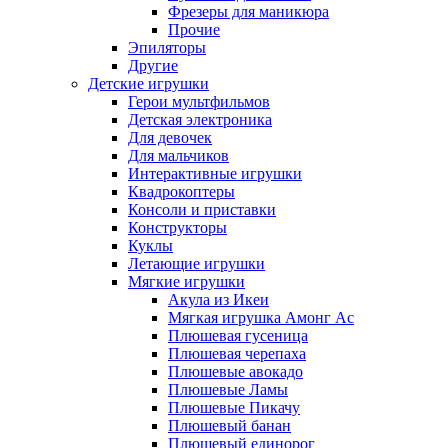
Фрезеры для маникюра
Прочие
Эпиляторы
Другие
Детские игрушки
Герои мультфильмов
Детская электроника
Для девочек
Для мальчиков
Интерактивные игрушки
Квадрокоптеры
Консоли и приставки
Конструкторы
Куклы
Летающие игрушки
Мягкие игрушки
Акула из Икеи
Мягкая игрушка Амонг Ас
Плюшевая гусеница
Плюшевая черепаха
Плюшевые авокадо
Плюшевые Ламы
Плюшевые Пикачу
Плюшевый банан
Плюшевый единорог