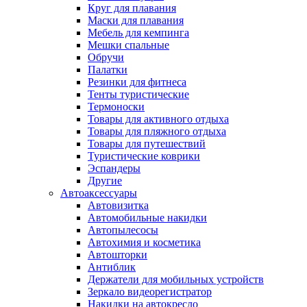
Круг для плавания
Маски для плавания
Мебель для кемпинга
Мешки спальные
Обручи
Палатки
Резинки для фитнеса
Тенты туристические
Термоноски
Товары для активного отдыха
Товары для пляжного отдыха
Товары для путешествий
Туристические коврики
Эспандеры
Другие
Автоаксессуары
Автовизитка
Автомобильные накидки
Автопылесосы
Автохимия и косметика
Автошторки
Антиблик
Держатели для мобильных устройств
Зеркало видеорегистратор
Накидки на автокресло