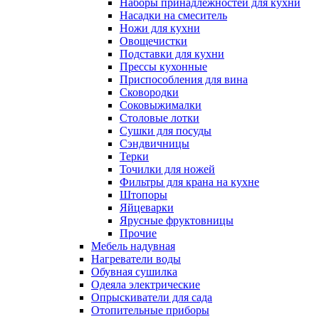
Наборы принадлежностей для кухни
Насадки на смеситель
Ножи для кухни
Овощечистки
Подставки для кухни
Прессы кухонные
Приспособления для вина
Сковородки
Соковыжималки
Столовые лотки
Сушки для посуды
Сэндвичницы
Терки
Точилки для ножей
Фильтры для крана на кухне
Штопоры
Яйцеварки
Ярусные фруктовницы
Прочие
Мебель надувная
Нагреватели воды
Обувная сушилка
Одеяла электрические
Опрыскиватели для сада
Отопительные приборы