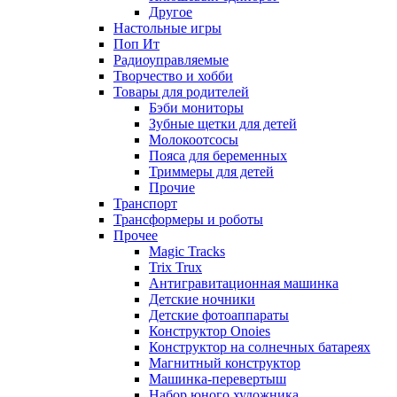
Другое
Настольные игры
Поп Ит
Радиоуправляемые
Творчество и хобби
Товары для родителей
Бэби мониторы
Зубные щетки для детей
Молокоотсосы
Пояса для беременных
Триммеры для детей
Прочие
Транспорт
Трансформеры и роботы
Прочее
Magic Tracks
Trix Trux
Антигравитационная машинка
Детские ночники
Детские фотоаппараты
Конструктор Onoies
Конструктор на солнечных батареях
Магнитный конструктор
Машинка-перевертыш
Набор юного художника