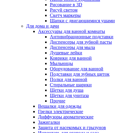
Рисование в 3D
Рисуй светом
Скетч маркеры
Шапки с двигающимися ушами
Для дома и дачи
Аксессуары для ванной комнаты
Антивибрационные подставки
Диспенсеры для зубной пасты
Диспенсеры для мыла
Душевые лейки
Коврики для ванной
Мыльницы
Оборудование для ванной
Подставки для зубных щеток
Полки для ванной
Стиральные шарики
Щетки для душа
Щетки для унитаза
Прочие
Вешалки для одежды
Грелки электрические
Диффузоры ароматические
Зажигалки
Защита от насекомых и грызунов
Инвентарь для огорода и сада