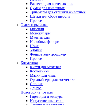
Расчески для вычесывания
Сумки для животных
Триммеры для стрижки животных
Щетки для сбора шерсти
Прочее
Охота и рыбалка
Бинокли
Монокуляры
Мультитулы
Налобные фонари
Ножи
Удочки
Фонарь-электрошокер
Прочее
Косметика
Кисти для макияжа
Косметички
Маски для лица
Органайзеры для косметики
Спонжи
Другое
Новогодние товары
Гирлянды и мишура
Искусственные елки
Лазерные проекторы