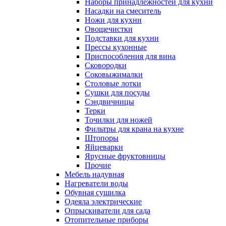
Наборы принадлежностей для кухни
Насадки на смеситель
Ножи для кухни
Овощечистки
Подставки для кухни
Прессы кухонные
Приспособления для вина
Сковородки
Соковыжималки
Столовые лотки
Сушки для посуды
Сэндвичницы
Терки
Точилки для ножей
Фильтры для крана на кухне
Штопоры
Яйцеварки
Ярусные фруктовницы
Прочие
Мебель надувная
Нагреватели воды
Обувная сушилка
Одеяла электрические
Опрыскиватели для сада
Отопительные приборы