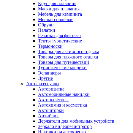
Круг для плавания
Маски для плавания
Мебель для кемпинга
Мешки спальные
Обручи
Палатки
Резинки для фитнеса
Тенты туристические
Термоноски
Товары для активного отдыха
Товары для пляжного отдыха
Товары для путешествий
Туристические коврики
Эспандеры
Другие
Автоаксессуары
Автовизитка
Автомобильные накидки
Автопылесосы
Автохимия и косметика
Автошторки
Антиблик
Держатели для мобильных устройств
Зеркало видеорегистратор
Накидки на автокресло