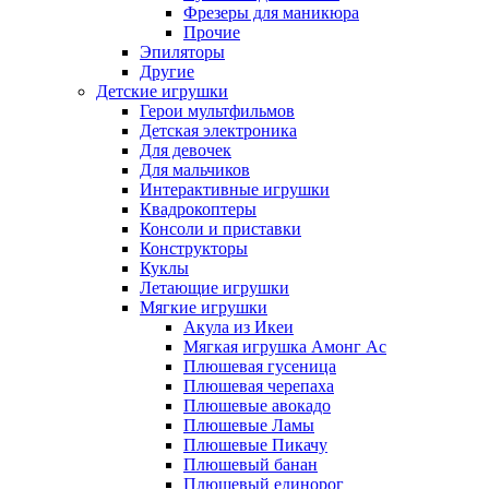
Фрезеры для маникюра
Прочие
Эпиляторы
Другие
Детские игрушки
Герои мультфильмов
Детская электроника
Для девочек
Для мальчиков
Интерактивные игрушки
Квадрокоптеры
Консоли и приставки
Конструкторы
Куклы
Летающие игрушки
Мягкие игрушки
Акула из Икеи
Мягкая игрушка Амонг Ас
Плюшевая гусеница
Плюшевая черепаха
Плюшевые авокадо
Плюшевые Ламы
Плюшевые Пикачу
Плюшевый банан
Плюшевый единорог