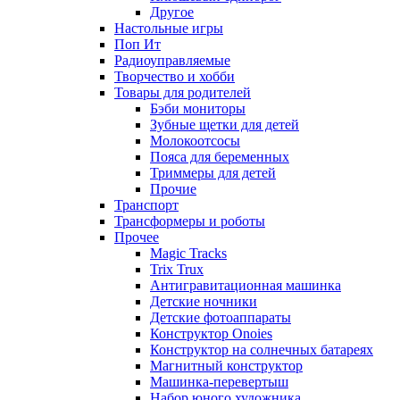
Другое
Настольные игры
Поп Ит
Радиоуправляемые
Творчество и хобби
Товары для родителей
Бэби мониторы
Зубные щетки для детей
Молокоотсосы
Пояса для беременных
Триммеры для детей
Прочие
Транспорт
Трансформеры и роботы
Прочее
Magic Tracks
Trix Trux
Антигравитационная машинка
Детские ночники
Детские фотоаппараты
Конструктор Onoies
Конструктор на солнечных батареях
Магнитный конструктор
Машинка-перевертыш
Набор юного художника