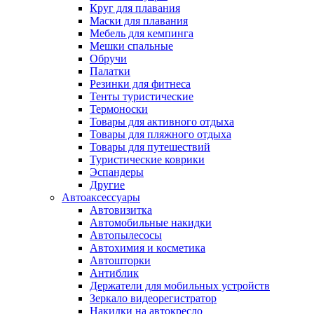
Круг для плавания
Маски для плавания
Мебель для кемпинга
Мешки спальные
Обручи
Палатки
Резинки для фитнеса
Тенты туристические
Термоноски
Товары для активного отдыха
Товары для пляжного отдыха
Товары для путешествий
Туристические коврики
Эспандеры
Другие
Автоаксессуары
Автовизитка
Автомобильные накидки
Автопылесосы
Автохимия и косметика
Автошторки
Антиблик
Держатели для мобильных устройств
Зеркало видеорегистратор
Накидки на автокресло