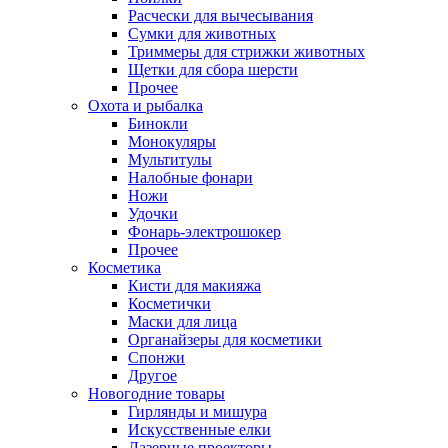
Расчески для вычесывания
Сумки для животных
Триммеры для стрижки животных
Щетки для сбора шерсти
Прочее
Охота и рыбалка
Бинокли
Монокуляры
Мультитулы
Налобные фонари
Ножи
Удочки
Фонарь-электрошокер
Прочее
Косметика
Кисти для макияжа
Косметички
Маски для лица
Органайзеры для косметики
Спонжи
Другое
Новогодние товары
Гирлянды и мишура
Искусственные елки
Лазерные проекторы