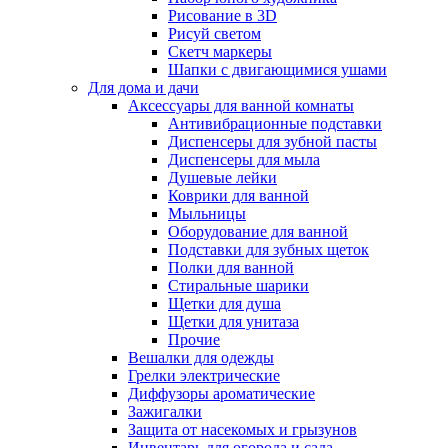
Рисование в 3D
Рисуй светом
Скетч маркеры
Шапки с двигающимися ушами
Для дома и дачи
Аксессуары для ванной комнаты
Антивибрационные подставки
Диспенсеры для зубной пасты
Диспенсеры для мыла
Душевые лейки
Коврики для ванной
Мыльницы
Оборудование для ванной
Подставки для зубных щеток
Полки для ванной
Стиральные шарики
Щетки для душа
Щетки для унитаза
Прочие
Вешалки для одежды
Грелки электрические
Диффузоры ароматические
Зажигалки
Защита от насекомых и грызунов
Инвентарь для огорода и сада