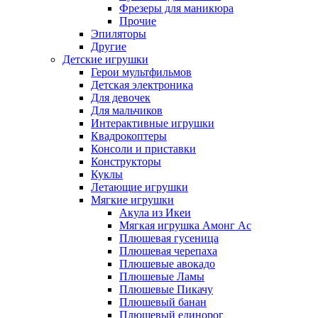
Фрезеры для маникюра
Прочие
Эпиляторы
Другие
Детские игрушки
Герои мультфильмов
Детская электроника
Для девочек
Для мальчиков
Интерактивные игрушки
Квадрокоптеры
Консоли и приставки
Конструкторы
Куклы
Летающие игрушки
Мягкие игрушки
Акула из Икеи
Мягкая игрушка Амонг Ас
Плюшевая гусеница
Плюшевая черепаха
Плюшевые авокадо
Плюшевые Ламы
Плюшевые Пикачу
Плюшевый банан
Плюшевый единорог