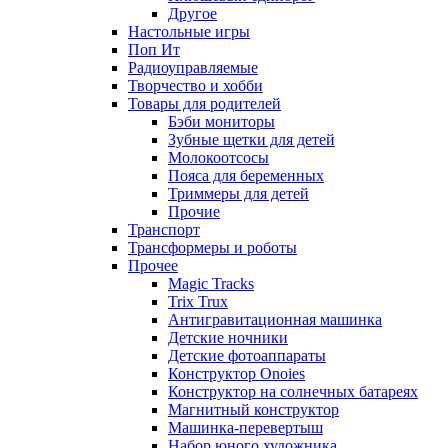
Другое
Настольные игры
Поп Ит
Радиоуправляемые
Творчество и хобби
Товары для родителей
Бэби мониторы
Зубные щетки для детей
Молокоотсосы
Пояса для беременных
Триммеры для детей
Прочие
Транспорт
Трансформеры и роботы
Прочее
Magic Tracks
Trix Trux
Антигравитационная машинка
Детские ночники
Детские фотоаппараты
Конструктор Onoies
Конструктор на солнечных батареях
Магнитный конструктор
Машинка-перевертыш
Набор юного художника