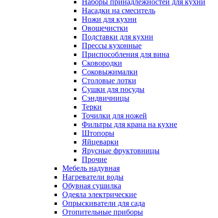
Наборы принадлежностей для кухни
Насадки на смеситель
Ножи для кухни
Овощечистки
Подставки для кухни
Прессы кухонные
Приспособления для вина
Сковородки
Соковыжималки
Столовые лотки
Сушки для посуды
Сэндвичницы
Терки
Точилки для ножей
Фильтры для крана на кухне
Штопоры
Яйцеварки
Ярусные фруктовницы
Прочие
Мебель надувная
Нагреватели воды
Обувная сушилка
Одеяла электрические
Опрыскиватели для сада
Отопительные приборы