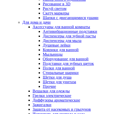
Рисование в 3D
Рисуй светом
Скетч маркеры
Шапки с двигающимися ушами
Для дома и дачи
Аксессуары для ванной комнаты
Антивибрационные подставки
Диспенсеры для зубной пасты
Диспенсеры для мыла
Душевые лейки
Коврики для ванной
Мыльницы
Оборудование для ванной
Подставки для зубных щеток
Полки для ванной
Стиральные шарики
Щетки для душа
Щетки для унитаза
Прочие
Вешалки для одежды
Грелки электрические
Диффузоры ароматические
Зажигалки
Защита от насекомых и грызунов
Инвентарь для огорода и сада