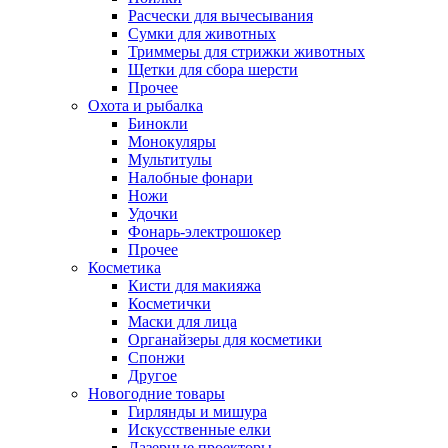
Расчески для вычесывания
Сумки для животных
Триммеры для стрижки животных
Щетки для сбора шерсти
Прочее
Охота и рыбалка
Бинокли
Монокуляры
Мультитулы
Налобные фонари
Ножи
Удочки
Фонарь-электрошокер
Прочее
Косметика
Кисти для макияжа
Косметички
Маски для лица
Органайзеры для косметики
Спонжи
Другое
Новогодние товары
Гирлянды и мишура
Искусственные елки
Лазерные проекторы