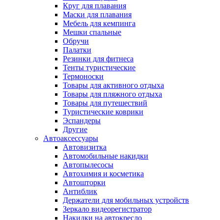
Круг для плавания
Маски для плавания
Мебель для кемпинга
Мешки спальные
Обручи
Палатки
Резинки для фитнеса
Тенты туристические
Термоноски
Товары для активного отдыха
Товары для пляжного отдыха
Товары для путешествий
Туристические коврики
Эспандеры
Другие
Автоаксессуары
Автовизитка
Автомобильные накидки
Автопылесосы
Автохимия и косметика
Автошторки
Антиблик
Держатели для мобильных устройств
Зеркало видеорегистратор
Накидки на автокресло