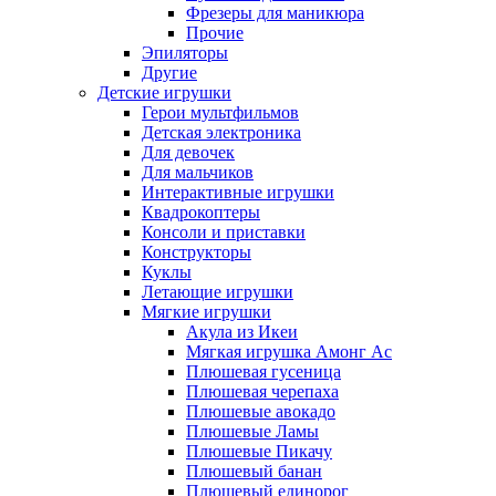
Фрезеры для маникюра
Прочие
Эпиляторы
Другие
Детские игрушки
Герои мультфильмов
Детская электроника
Для девочек
Для мальчиков
Интерактивные игрушки
Квадрокоптеры
Консоли и приставки
Конструкторы
Куклы
Летающие игрушки
Мягкие игрушки
Акула из Икеи
Мягкая игрушка Амонг Ас
Плюшевая гусеница
Плюшевая черепаха
Плюшевые авокадо
Плюшевые Ламы
Плюшевые Пикачу
Плюшевый банан
Плюшевый единорог