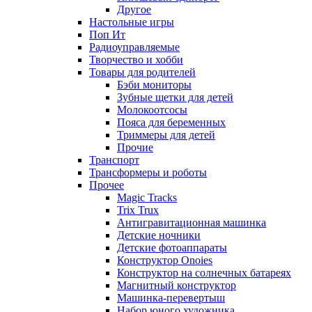
Другое
Настольные игры
Поп Ит
Радиоуправляемые
Творчество и хобби
Товары для родителей
Бэби мониторы
Зубные щетки для детей
Молокоотсосы
Пояса для беременных
Триммеры для детей
Прочие
Транспорт
Трансформеры и роботы
Прочее
Magic Tracks
Trix Trux
Антигравитационная машинка
Детские ночники
Детские фотоаппараты
Конструктор Onoies
Конструктор на солнечных батареях
Магнитный конструктор
Машинка-перевертыш
Набор юного художника