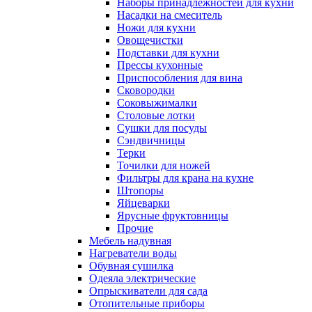
Наборы принадлежностей для кухни
Насадки на смеситель
Ножи для кухни
Овощечистки
Подставки для кухни
Прессы кухонные
Приспособления для вина
Сковородки
Соковыжималки
Столовые лотки
Сушки для посуды
Сэндвичницы
Терки
Точилки для ножей
Фильтры для крана на кухне
Штопоры
Яйцеварки
Ярусные фруктовницы
Прочие
Мебель надувная
Нагреватели воды
Обувная сушилка
Одеяла электрические
Опрыскиватели для сада
Отопительные приборы