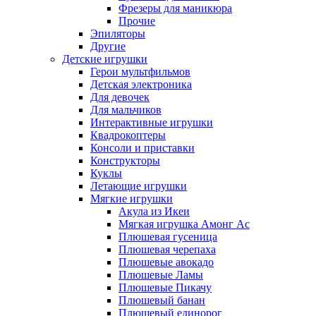
Фрезеры для маникюра
Прочие
Эпиляторы
Другие
Детские игрушки
Герои мультфильмов
Детская электроника
Для девочек
Для мальчиков
Интерактивные игрушки
Квадрокоптеры
Консоли и приставки
Конструкторы
Куклы
Летающие игрушки
Мягкие игрушки
Акула из Икеи
Мягкая игрушка Амонг Ас
Плюшевая гусеница
Плюшевая черепаха
Плюшевые авокадо
Плюшевые Ламы
Плюшевые Пикачу
Плюшевый банан
Плюшевый единорог