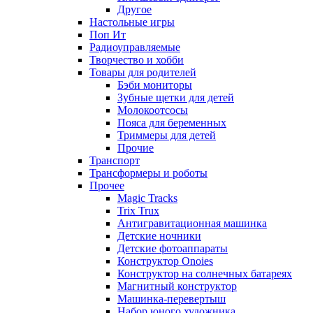
Другое
Настольные игры
Поп Ит
Радиоуправляемые
Творчество и хобби
Товары для родителей
Бэби мониторы
Зубные щетки для детей
Молокоотсосы
Пояса для беременных
Триммеры для детей
Прочие
Транспорт
Трансформеры и роботы
Прочее
Magic Tracks
Trix Trux
Антигравитационная машинка
Детские ночники
Детские фотоаппараты
Конструктор Onoies
Конструктор на солнечных батареях
Магнитный конструктор
Машинка-перевертыш
Набор юного художника