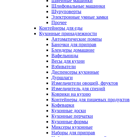
Швейные машинки
Шлифовальные машинки
Шуруповерты
Электронные умные замки
Прочее
Контейнеры для еды
Кухонные принадлежности
Автоматические помпы
Баночки для приправ
Блендеры домашние
Вафельницы
Весы для кухни
Взбиватели
Диспенсеры кухонные
Дуршлаги
Измельчители овощей, фруктов
Измельчитель для специй
Коврики на кухню
Контейнеры для пищевых продуктов
Кофеварки
Кухонные доски
Кухонные перчатки
Кухонные формы
Миксеры кухонные
Наборы для приправ