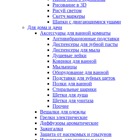
Рисование в 3D
Рисуй светом
Скетч маркеры
Шапки с двигающимися ушами
Для дома и дачи
Аксессуары для ванной комнаты
Антивибрационные подставки
Диспенсеры для зубной пасты
Диспенсеры для мыла
Душевые лейки
Коврики для ванной
Мыльницы
Оборудование для ванной
Подставки для зубных щеток
Полки для ванной
Стиральные шарики
Щетки для душа
Щетки для унитаза
Прочие
Вешалки для одежды
Грелки электрические
Диффузоры ароматические
Зажигалки
Защита от насекомых и грызунов
Инвентарь для огорода и сада