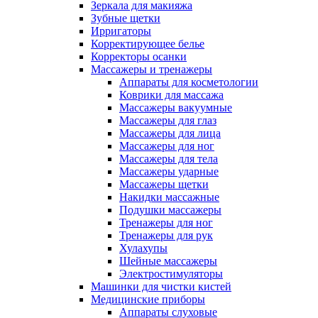
Зеркала для макияжа
Зубные щетки
Ирригаторы
Корректирующее белье
Корректоры осанки
Массажеры и тренажеры
Аппараты для косметологии
Коврики для массажа
Массажеры вакуумные
Массажеры для глаз
Массажеры для лица
Массажеры для ног
Массажеры для тела
Массажеры ударные
Массажеры щетки
Накидки массажные
Подушки массажеры
Тренажеры для ног
Тренажеры для рук
Хулахупы
Шейные массажеры
Электростимуляторы
Машинки для чистки кистей
Медицинские приборы
Аппараты слуховые