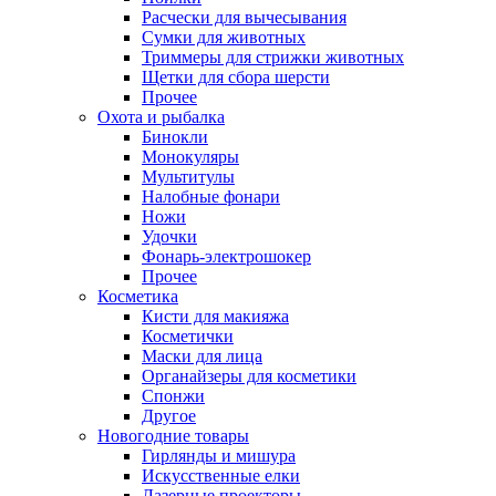
Расчески для вычесывания
Сумки для животных
Триммеры для стрижки животных
Щетки для сбора шерсти
Прочее
Охота и рыбалка
Бинокли
Монокуляры
Мультитулы
Налобные фонари
Ножи
Удочки
Фонарь-электрошокер
Прочее
Косметика
Кисти для макияжа
Косметички
Маски для лица
Органайзеры для косметики
Спонжи
Другое
Новогодние товары
Гирлянды и мишура
Искусственные елки
Лазерные проекторы