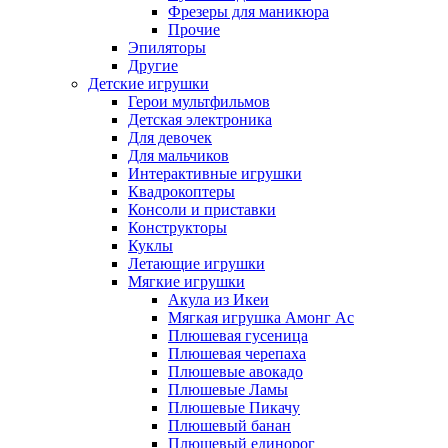
Фрезеры для маникюра
Прочие
Эпиляторы
Другие
Детские игрушки
Герои мультфильмов
Детская электроника
Для девочек
Для мальчиков
Интерактивные игрушки
Квадрокоптеры
Консоли и приставки
Конструкторы
Куклы
Летающие игрушки
Мягкие игрушки
Акула из Икеи
Мягкая игрушка Амонг Ас
Плюшевая гусеница
Плюшевая черепаха
Плюшевые авокадо
Плюшевые Ламы
Плюшевые Пикачу
Плюшевый банан
Плюшевый единорог