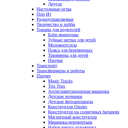
Другое
Настольные игры
Поп Ит
Радиоуправляемые
Творчество и хобби
Товары для родителей
Бэби мониторы
Зубные щетки для детей
Молокоотсосы
Пояса для беременных
Триммеры для детей
Прочие
Транспорт
Трансформеры и роботы
Прочее
Magic Tracks
Trix Trux
Антигравитационная машинка
Детские ночники
Детские фотоаппараты
Конструктор Onoies
Конструктор на солнечных батареях
Магнитный конструктор
Машинка-перевертыш
Набор юного художника