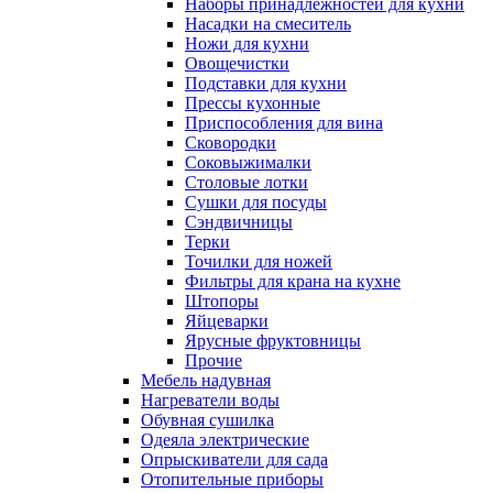
Наборы принадлежностей для кухни
Насадки на смеситель
Ножи для кухни
Овощечистки
Подставки для кухни
Прессы кухонные
Приспособления для вина
Сковородки
Соковыжималки
Столовые лотки
Сушки для посуды
Сэндвичницы
Терки
Точилки для ножей
Фильтры для крана на кухне
Штопоры
Яйцеварки
Ярусные фруктовницы
Прочие
Мебель надувная
Нагреватели воды
Обувная сушилка
Одеяла электрические
Опрыскиватели для сада
Отопительные приборы