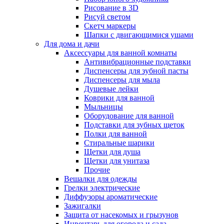
Рисование в 3D
Рисуй светом
Скетч маркеры
Шапки с двигающимися ушами
Для дома и дачи
Аксессуары для ванной комнаты
Антивибрационные подставки
Диспенсеры для зубной пасты
Диспенсеры для мыла
Душевые лейки
Коврики для ванной
Мыльницы
Оборудование для ванной
Подставки для зубных щеток
Полки для ванной
Стиральные шарики
Щетки для душа
Щетки для унитаза
Прочие
Вешалки для одежды
Грелки электрические
Диффузоры ароматические
Зажигалки
Защита от насекомых и грызунов
Инвентарь для огорода и сада