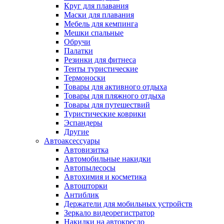
Круг для плавания
Маски для плавания
Мебель для кемпинга
Мешки спальные
Обручи
Палатки
Резинки для фитнеса
Тенты туристические
Термоноски
Товары для активного отдыха
Товары для пляжного отдыха
Товары для путешествий
Туристические коврики
Эспандеры
Другие
Автоаксессуары
Автовизитка
Автомобильные накидки
Автопылесосы
Автохимия и косметика
Автошторки
Антиблик
Держатели для мобильных устройств
Зеркало видеорегистратор
Накидки на автокресло