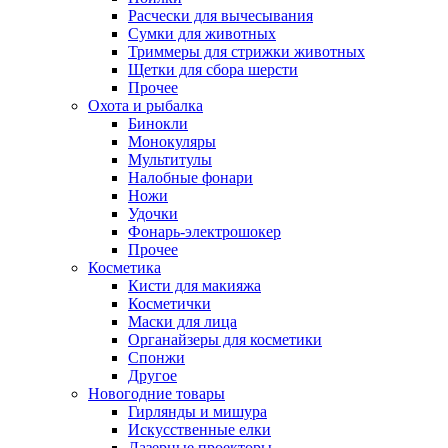
Расчески для вычесывания
Сумки для животных
Триммеры для стрижки животных
Щетки для сбора шерсти
Прочее
Охота и рыбалка
Бинокли
Монокуляры
Мультитулы
Налобные фонари
Ножи
Удочки
Фонарь-электрошокер
Прочее
Косметика
Кисти для макияжа
Косметички
Маски для лица
Органайзеры для косметики
Спонжи
Другое
Новогодние товары
Гирлянды и мишура
Искусственные елки
Лазерные проекторы