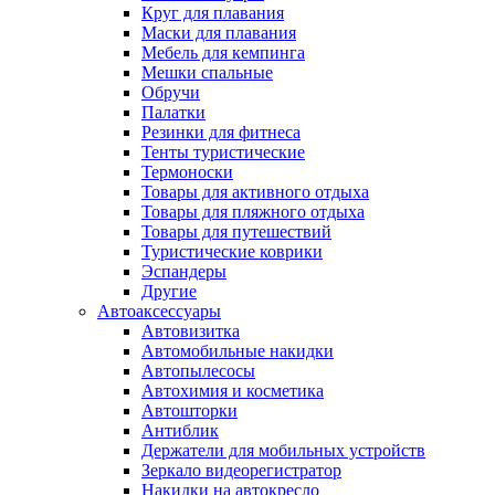
Круг для плавания
Маски для плавания
Мебель для кемпинга
Мешки спальные
Обручи
Палатки
Резинки для фитнеса
Тенты туристические
Термоноски
Товары для активного отдыха
Товары для пляжного отдыха
Товары для путешествий
Туристические коврики
Эспандеры
Другие
Автоаксессуары
Автовизитка
Автомобильные накидки
Автопылесосы
Автохимия и косметика
Автошторки
Антиблик
Держатели для мобильных устройств
Зеркало видеорегистратор
Накидки на автокресло