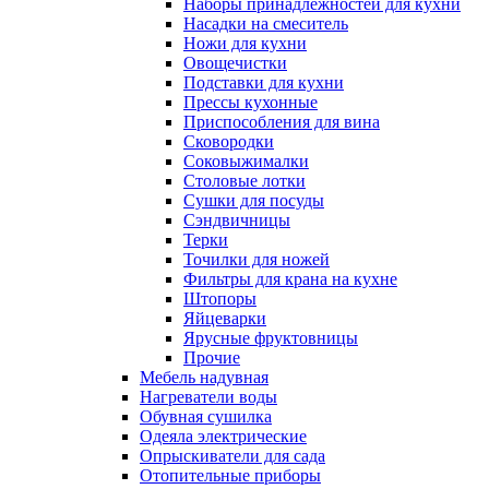
Наборы принадлежностей для кухни
Насадки на смеситель
Ножи для кухни
Овощечистки
Подставки для кухни
Прессы кухонные
Приспособления для вина
Сковородки
Соковыжималки
Столовые лотки
Сушки для посуды
Сэндвичницы
Терки
Точилки для ножей
Фильтры для крана на кухне
Штопоры
Яйцеварки
Ярусные фруктовницы
Прочие
Мебель надувная
Нагреватели воды
Обувная сушилка
Одеяла электрические
Опрыскиватели для сада
Отопительные приборы