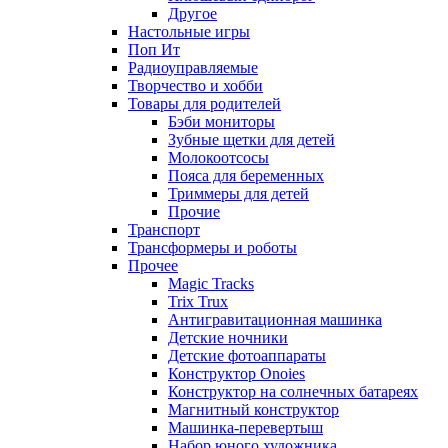
Другое
Настольные игры
Поп Ит
Радиоуправляемые
Творчество и хобби
Товары для родителей
Бэби мониторы
Зубные щетки для детей
Молокоотсосы
Пояса для беременных
Триммеры для детей
Прочие
Транспорт
Трансформеры и роботы
Прочее
Magic Tracks
Trix Trux
Антигравитационная машинка
Детские ночники
Детские фотоаппараты
Конструктор Onoies
Конструктор на солнечных батареях
Магнитный конструктор
Машинка-перевертыш
Набор юного художника