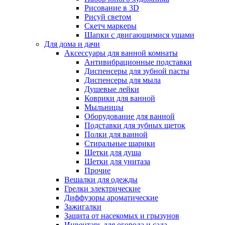
Рисование в 3D
Рисуй светом
Скетч маркеры
Шапки с двигающимися ушами
Для дома и дачи
Аксессуары для ванной комнаты
Антивибрационные подставки
Диспенсеры для зубной пасты
Диспенсеры для мыла
Душевые лейки
Коврики для ванной
Мыльницы
Оборудование для ванной
Подставки для зубных щеток
Полки для ванной
Стиральные шарики
Щетки для душа
Щетки для унитаза
Прочие
Вешалки для одежды
Грелки электрические
Диффузоры ароматические
Зажигалки
Защита от насекомых и грызунов
Инвентарь для огорода и сада