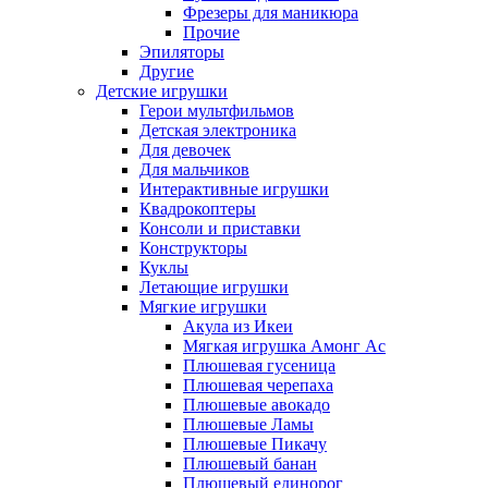
Фрезеры для маникюра
Прочие
Эпиляторы
Другие
Детские игрушки
Герои мультфильмов
Детская электроника
Для девочек
Для мальчиков
Интерактивные игрушки
Квадрокоптеры
Консоли и приставки
Конструкторы
Куклы
Летающие игрушки
Мягкие игрушки
Акула из Икеи
Мягкая игрушка Амонг Ас
Плюшевая гусеница
Плюшевая черепаха
Плюшевые авокадо
Плюшевые Ламы
Плюшевые Пикачу
Плюшевый банан
Плюшевый единорог