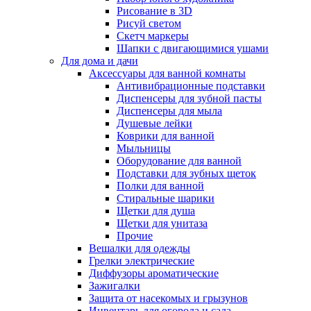
Рисование в 3D
Рисуй светом
Скетч маркеры
Шапки с двигающимися ушами
Для дома и дачи
Аксессуары для ванной комнаты
Антивибрационные подставки
Диспенсеры для зубной пасты
Диспенсеры для мыла
Душевые лейки
Коврики для ванной
Мыльницы
Оборудование для ванной
Подставки для зубных щеток
Полки для ванной
Стиральные шарики
Щетки для душа
Щетки для унитаза
Прочие
Вешалки для одежды
Грелки электрические
Диффузоры ароматические
Зажигалки
Защита от насекомых и грызунов
Инвентарь для огорода и сада