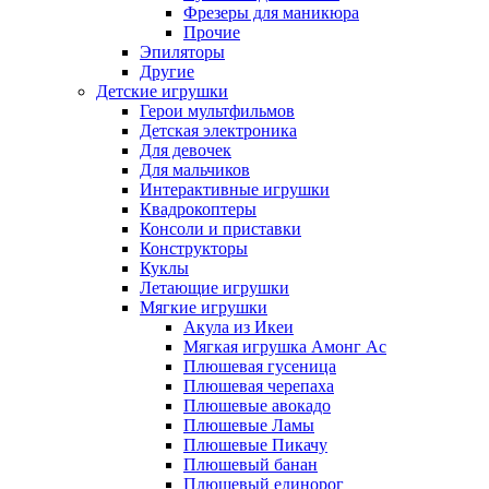
Фрезеры для маникюра
Прочие
Эпиляторы
Другие
Детские игрушки
Герои мультфильмов
Детская электроника
Для девочек
Для мальчиков
Интерактивные игрушки
Квадрокоптеры
Консоли и приставки
Конструкторы
Куклы
Летающие игрушки
Мягкие игрушки
Акула из Икеи
Мягкая игрушка Амонг Ас
Плюшевая гусеница
Плюшевая черепаха
Плюшевые авокадо
Плюшевые Ламы
Плюшевые Пикачу
Плюшевый банан
Плюшевый единорог