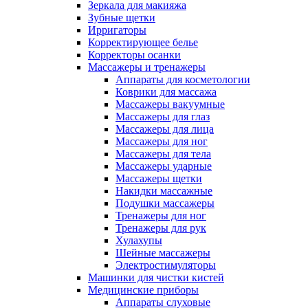
Зеркала для макияжа
Зубные щетки
Ирригаторы
Корректирующее белье
Корректоры осанки
Массажеры и тренажеры
Аппараты для косметологии
Коврики для массажа
Массажеры вакуумные
Массажеры для глаз
Массажеры для лица
Массажеры для ног
Массажеры для тела
Массажеры ударные
Массажеры щетки
Накидки массажные
Подушки массажеры
Тренажеры для ног
Тренажеры для рук
Хулахупы
Шейные массажеры
Электростимуляторы
Машинки для чистки кистей
Медицинские приборы
Аппараты слуховые