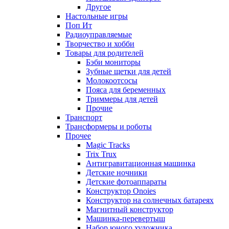
Другое
Настольные игры
Поп Ит
Радиоуправляемые
Творчество и хобби
Товары для родителей
Бэби мониторы
Зубные щетки для детей
Молокоотсосы
Пояса для беременных
Триммеры для детей
Прочие
Транспорт
Трансформеры и роботы
Прочее
Magic Tracks
Trix Trux
Антигравитационная машинка
Детские ночники
Детские фотоаппараты
Конструктор Onoies
Конструктор на солнечных батареях
Магнитный конструктор
Машинка-перевертыш
Набор юного художника