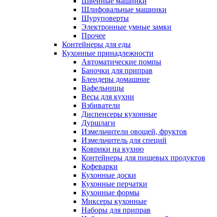
Швейные машинки
Шлифовальные машинки
Шуруповерты
Электронные умные замки
Прочее
Контейнеры для еды
Кухонные принадлежности
Автоматические помпы
Баночки для приправ
Блендеры домашние
Вафельницы
Весы для кухни
Взбиватели
Диспенсеры кухонные
Дуршлаги
Измельчители овощей, фруктов
Измельчитель для специй
Коврики на кухню
Контейнеры для пищевых продуктов
Кофеварки
Кухонные доски
Кухонные перчатки
Кухонные формы
Миксеры кухонные
Наборы для приправ