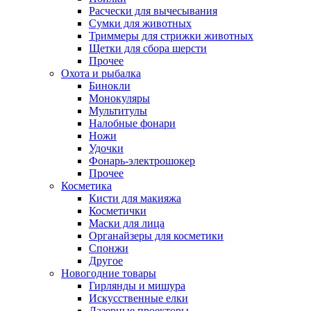
Расчески для вычесывания
Сумки для животных
Триммеры для стрижки животных
Щетки для сбора шерсти
Прочее
Охота и рыбалка
Бинокли
Монокуляры
Мультитулы
Налобные фонари
Ножи
Удочки
Фонарь-электрошокер
Прочее
Косметика
Кисти для макияжа
Косметички
Маски для лица
Органайзеры для косметики
Спонжи
Другое
Новогодние товары
Гирлянды и мишура
Искусственные елки
Лазерные проекторы