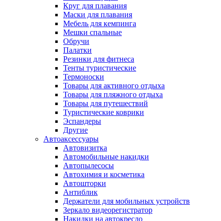
Круг для плавания
Маски для плавания
Мебель для кемпинга
Мешки спальные
Обручи
Палатки
Резинки для фитнеса
Тенты туристические
Термоноски
Товары для активного отдыха
Товары для пляжного отдыха
Товары для путешествий
Туристические коврики
Эспандеры
Другие
Автоаксессуары
Автовизитка
Автомобильные накидки
Автопылесосы
Автохимия и косметика
Автошторки
Антиблик
Держатели для мобильных устройств
Зеркало видеорегистратор
Накидки на автокресло