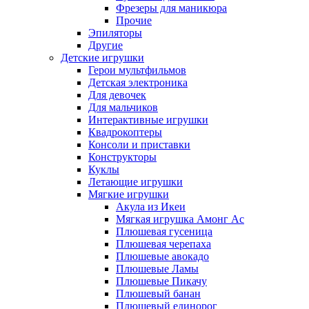
Фрезеры для маникюра
Прочие
Эпиляторы
Другие
Детские игрушки
Герои мультфильмов
Детская электроника
Для девочек
Для мальчиков
Интерактивные игрушки
Квадрокоптеры
Консоли и приставки
Конструкторы
Куклы
Летающие игрушки
Мягкие игрушки
Акула из Икеи
Мягкая игрушка Амонг Ас
Плюшевая гусеница
Плюшевая черепаха
Плюшевые авокадо
Плюшевые Ламы
Плюшевые Пикачу
Плюшевый банан
Плюшевый единорог