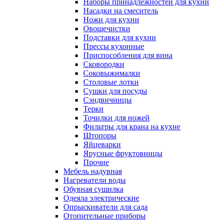
Наборы принадлежностей для кухни
Насадки на смеситель
Ножи для кухни
Овощечистки
Подставки для кухни
Прессы кухонные
Приспособления для вина
Сковородки
Соковыжималки
Столовые лотки
Сушки для посуды
Сэндвичницы
Терки
Точилки для ножей
Фильтры для крана на кухне
Штопоры
Яйцеварки
Ярусные фруктовницы
Прочие
Мебель надувная
Нагреватели воды
Обувная сушилка
Одеяла электрические
Опрыскиватели для сада
Отопительные приборы