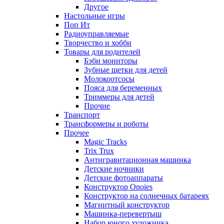
Другое
Настольные игры
Поп Ит
Радиоуправляемые
Творчество и хобби
Товары для родителей
Бэби мониторы
Зубные щетки для детей
Молокоотсосы
Пояса для беременных
Триммеры для детей
Прочие
Транспорт
Трансформеры и роботы
Прочее
Magic Tracks
Trix Trux
Антигравитационная машинка
Детские ночники
Детские фотоаппараты
Конструктор Onoies
Конструктор на солнечных батареях
Магнитный конструктор
Машинка-перевертыш
Набор юного художника