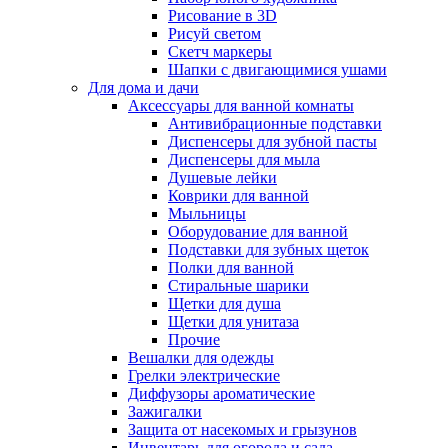
Рисование в 3D
Рисуй светом
Скетч маркеры
Шапки с двигающимися ушами
Для дома и дачи
Аксессуары для ванной комнаты
Антивибрационные подставки
Диспенсеры для зубной пасты
Диспенсеры для мыла
Душевые лейки
Коврики для ванной
Мыльницы
Оборудование для ванной
Подставки для зубных щеток
Полки для ванной
Стиральные шарики
Щетки для душа
Щетки для унитаза
Прочие
Вешалки для одежды
Грелки электрические
Диффузоры ароматические
Зажигалки
Защита от насекомых и грызунов
Инвентарь для огорода и сада