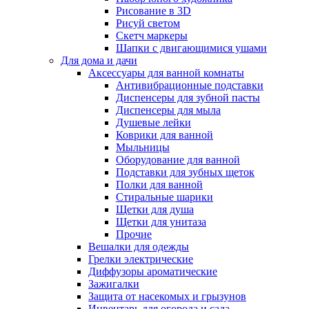
Рисование в 3D
Рисуй светом
Скетч маркеры
Шапки с двигающимися ушами
Для дома и дачи
Аксессуары для ванной комнаты
Антивибрационные подставки
Диспенсеры для зубной пасты
Диспенсеры для мыла
Душевые лейки
Коврики для ванной
Мыльницы
Оборудование для ванной
Подставки для зубных щеток
Полки для ванной
Стиральные шарики
Щетки для душа
Щетки для унитаза
Прочие
Вешалки для одежды
Грелки электрические
Диффузоры ароматические
Зажигалки
Защита от насекомых и грызунов
Инвентарь для огорода и сада