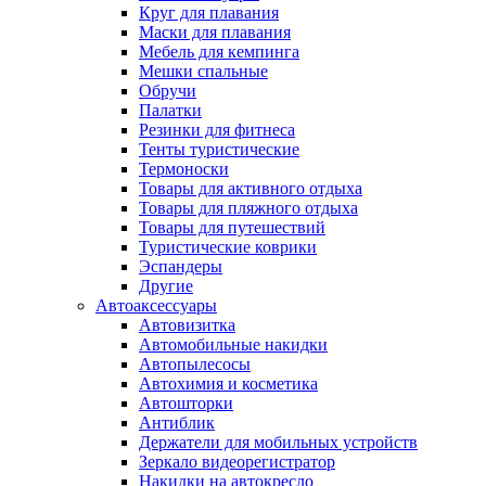
Круг для плавания
Маски для плавания
Мебель для кемпинга
Мешки спальные
Обручи
Палатки
Резинки для фитнеса
Тенты туристические
Термоноски
Товары для активного отдыха
Товары для пляжного отдыха
Товары для путешествий
Туристические коврики
Эспандеры
Другие
Автоаксессуары
Автовизитка
Автомобильные накидки
Автопылесосы
Автохимия и косметика
Автошторки
Антиблик
Держатели для мобильных устройств
Зеркало видеорегистратор
Накидки на автокресло