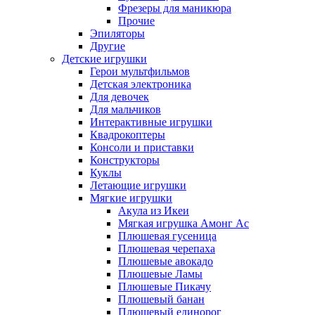
Фрезеры для маникюра
Прочие
Эпиляторы
Другие
Детские игрушки
Герои мультфильмов
Детская электроника
Для девочек
Для мальчиков
Интерактивные игрушки
Квадрокоптеры
Консоли и приставки
Конструкторы
Куклы
Летающие игрушки
Мягкие игрушки
Акула из Икеи
Мягкая игрушка Амонг Ас
Плюшевая гусеница
Плюшевая черепаха
Плюшевые авокадо
Плюшевые Ламы
Плюшевые Пикачу
Плюшевый банан
Плюшевый единорог