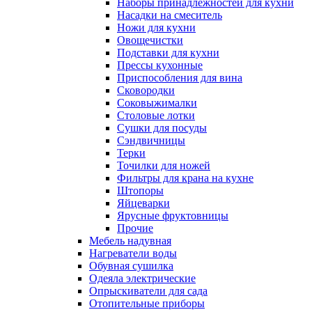
Наборы принадлежностей для кухни
Насадки на смеситель
Ножи для кухни
Овощечистки
Подставки для кухни
Прессы кухонные
Приспособления для вина
Сковородки
Соковыжималки
Столовые лотки
Сушки для посуды
Сэндвичницы
Терки
Точилки для ножей
Фильтры для крана на кухне
Штопоры
Яйцеварки
Ярусные фруктовницы
Прочие
Мебель надувная
Нагреватели воды
Обувная сушилка
Одеяла электрические
Опрыскиватели для сада
Отопительные приборы