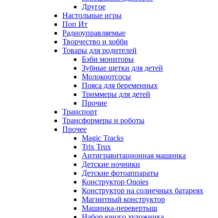
Другое
Настольные игры
Поп Ит
Радиоуправляемые
Творчество и хобби
Товары для родителей
Бэби мониторы
Зубные щетки для детей
Молокоотсосы
Пояса для беременных
Триммеры для детей
Прочие
Транспорт
Трансформеры и роботы
Прочее
Magic Tracks
Trix Trux
Антигравитационная машинка
Детские ночники
Детские фотоаппараты
Конструктор Onoies
Конструктор на солнечных батареях
Магнитный конструктор
Машинка-перевертыш
Набор юного художника