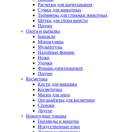
Расчески для вычесывания
Сумки для животных
Триммеры для стрижки животных
Щетки для сбора шерсти
Прочее
Охота и рыбалка
Бинокли
Монокуляры
Мультитулы
Налобные фонари
Ножи
Удочки
Фонарь-электрошокер
Прочее
Косметика
Кисти для макияжа
Косметички
Маски для лица
Органайзеры для косметики
Спонжи
Другое
Новогодние товары
Гирлянды и мишура
Искусственные елки
Лазерные проекторы