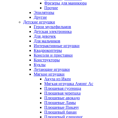
Фрезеры для маникюра
Прочие
Эпиляторы
Другие
Детские игрушки
Герои мультфильмов
Детская электроника
Для девочек
Для мальчиков
Интерактивные игрушки
Квадрокоптеры
Консоли и приставки
Конструкторы
Куклы
Летающие игрушки
Мягкие игрушки
Акула из Икеи
Мягкая игрушка Амонг Ас
Плюшевая гусеница
Плюшевая черепаха
Плюшевые авокадо
Плюшевые Ламы
Плюшевые Пикачу
Плюшевый банан
Плюшевый единорог