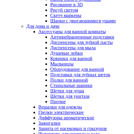
Рисование в 3D
Рисуй светом
Скетч маркеры
Шапки с двигающимися ушами
Для дома и дачи
Аксессуары для ванной комнаты
Антивибрационные подставки
Диспенсеры для зубной пасты
Диспенсеры для мыла
Душевые лейки
Коврики для ванной
Мыльницы
Оборудование для ванной
Подставки для зубных щеток
Полки для ванной
Стиральные шарики
Щетки для душа
Щетки для унитаза
Прочие
Вешалки для одежды
Грелки электрические
Диффузоры ароматические
Зажигалки
Защита от насекомых и грызунов
Инвентарь для огорода и сада