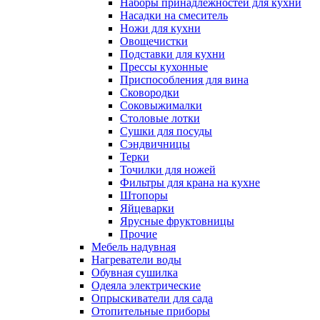
Наборы принадлежностей для кухни
Насадки на смеситель
Ножи для кухни
Овощечистки
Подставки для кухни
Прессы кухонные
Приспособления для вина
Сковородки
Соковыжималки
Столовые лотки
Сушки для посуды
Сэндвичницы
Терки
Точилки для ножей
Фильтры для крана на кухне
Штопоры
Яйцеварки
Ярусные фруктовницы
Прочие
Мебель надувная
Нагреватели воды
Обувная сушилка
Одеяла электрические
Опрыскиватели для сада
Отопительные приборы