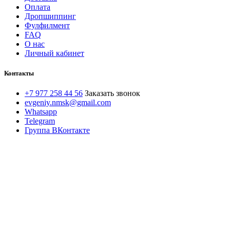
Оплата
Дропшиппинг
Фулфилмент
FAQ
О нас
Личный кабинет
Контакты
+7 977 258 44 56
Заказать звонок
evgeniy.nmsk@gmail.com
Whatsapp
Telegram
Группа ВКонтакте