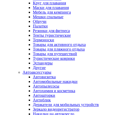
Круг для плавания
Маски для плавания
Мебель для кемпинга
Мешки спальные
Обручи
Палатки
Резинки для фитнеса
Тенты туристические
Термоноски
Товары для активного отдыха
Товары для пляжного отдыха
Товары для путешествий
Туристические коврики
Эспандеры
Другие
Автоаксессуары
Автовизитка
Автомобильные накидки
Автопылесосы
Автохимия и косметика
Автошторки
Антиблик
Держатели для мобильных устройств
Зеркало видеорегистратор
Накидки на автокресло