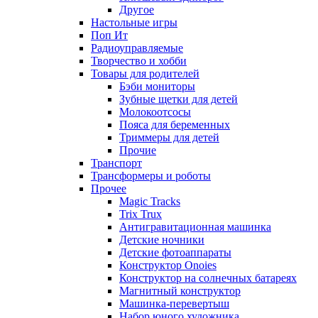
Другое
Настольные игры
Поп Ит
Радиоуправляемые
Творчество и хобби
Товары для родителей
Бэби мониторы
Зубные щетки для детей
Молокоотсосы
Пояса для беременных
Триммеры для детей
Прочие
Транспорт
Трансформеры и роботы
Прочее
Magic Tracks
Trix Trux
Антигравитационная машинка
Детские ночники
Детские фотоаппараты
Конструктор Onoies
Конструктор на солнечных батареях
Магнитный конструктор
Машинка-перевертыш
Набор юного художника