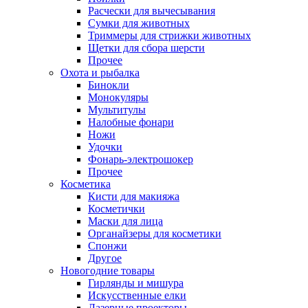
Расчески для вычесывания
Сумки для животных
Триммеры для стрижки животных
Щетки для сбора шерсти
Прочее
Охота и рыбалка
Бинокли
Монокуляры
Мультитулы
Налобные фонари
Ножи
Удочки
Фонарь-электрошокер
Прочее
Косметика
Кисти для макияжа
Косметички
Маски для лица
Органайзеры для косметики
Спонжи
Другое
Новогодние товары
Гирлянды и мишура
Искусственные елки
Лазерные проекторы