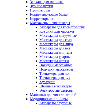
Зеркала для макияжа
Зубные щетки
Ирригаторы
Корректирующее белье
Корректоры осанки
Массажеры и тренажеры
Аппараты для косметологии
Коврики для массажа
Массажеры вакуумные
Массажеры для глаз
Массажеры для лица
Массажеры для ног
Массажеры для тела
Массажеры ударные
Массажеры щетки
Накидки массажные
Подушки массажеры
Тренажеры для ног
Тренажеры для рук
Хулахупы
Шейные массажеры
Электростимуляторы
Машинки для чистки кистей
Медицинские приборы
Аппараты слуховые