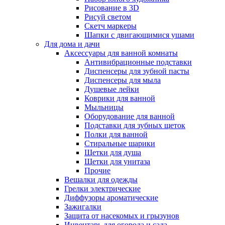
Рисование в 3D
Рисуй светом
Скетч маркеры
Шапки с двигающимися ушами
Для дома и дачи
Аксессуары для ванной комнаты
Антивибрационные подставки
Диспенсеры для зубной пасты
Диспенсеры для мыла
Душевые лейки
Коврики для ванной
Мыльницы
Оборудование для ванной
Подставки для зубных щеток
Полки для ванной
Стиральные шарики
Щетки для душа
Щетки для унитаза
Прочие
Вешалки для одежды
Грелки электрические
Диффузоры ароматические
Зажигалки
Защита от насекомых и грызунов
Инвентарь для огорода и сада