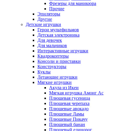
Фрезеры для маникюра
Прочие
Эпиляторы
Другие
Детские игрушки
Герои мультфильмов
Детская электроника
Для девочек
Для мальчиков
Интерактивные игрушки
Квадрокоптеры
Консоли и приставки
Конструкторы
Куклы
Летающие игрушки
Мягкие игрушки
Акула из Икеи
Мягкая игрушка Амонг Ас
Плюшевая гусеница
Плюшевая черепаха
Плюшевые авокадо
Плюшевые Ламы
Плюшевые Пикачу
Плюшевый банан
Плюшевый единорог