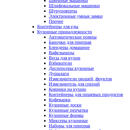
Швейные машинки
Шлифовальные машинки
Шуруповерты
Электронные умные замки
Прочее
Контейнеры для еды
Кухонные принадлежности
Автоматические помпы
Баночки для приправ
Блендеры домашние
Вафельницы
Весы для кухни
Взбиватели
Диспенсеры кухонные
Дуршлаги
Измельчители овощей, фруктов
Измельчитель для специй
Коврики на кухню
Контейнеры для пищевых продуктов
Кофеварки
Кухонные доски
Кухонные перчатки
Кухонные формы
Миксеры кухонные
Наборы для приправ