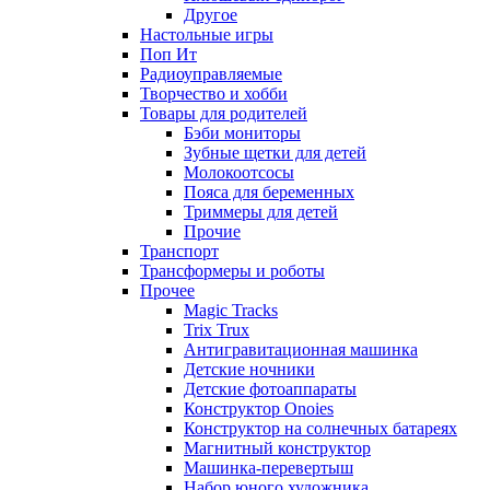
Другое
Настольные игры
Поп Ит
Радиоуправляемые
Творчество и хобби
Товары для родителей
Бэби мониторы
Зубные щетки для детей
Молокоотсосы
Пояса для беременных
Триммеры для детей
Прочие
Транспорт
Трансформеры и роботы
Прочее
Magic Tracks
Trix Trux
Антигравитационная машинка
Детские ночники
Детские фотоаппараты
Конструктор Onoies
Конструктор на солнечных батареях
Магнитный конструктор
Машинка-перевертыш
Набор юного художника