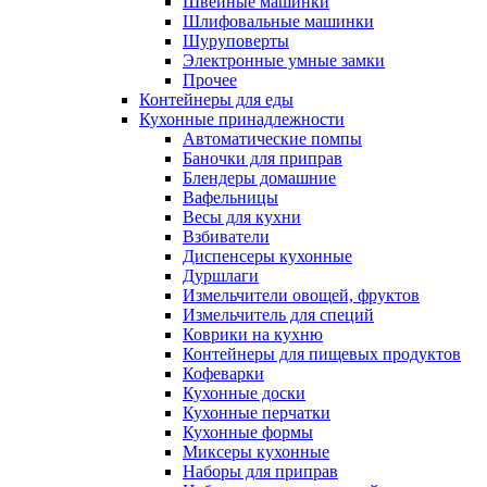
Швейные машинки
Шлифовальные машинки
Шуруповерты
Электронные умные замки
Прочее
Контейнеры для еды
Кухонные принадлежности
Автоматические помпы
Баночки для приправ
Блендеры домашние
Вафельницы
Весы для кухни
Взбиватели
Диспенсеры кухонные
Дуршлаги
Измельчители овощей, фруктов
Измельчитель для специй
Коврики на кухню
Контейнеры для пищевых продуктов
Кофеварки
Кухонные доски
Кухонные перчатки
Кухонные формы
Миксеры кухонные
Наборы для приправ