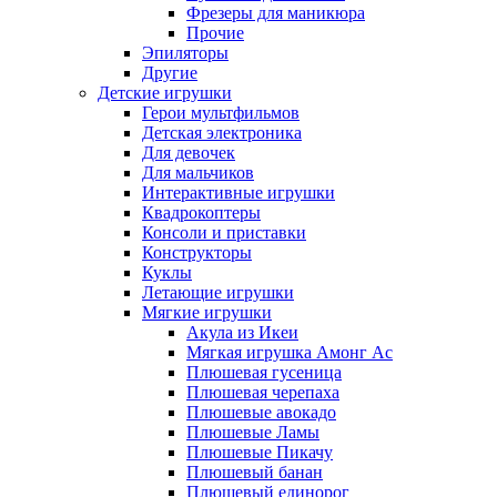
Фрезеры для маникюра
Прочие
Эпиляторы
Другие
Детские игрушки
Герои мультфильмов
Детская электроника
Для девочек
Для мальчиков
Интерактивные игрушки
Квадрокоптеры
Консоли и приставки
Конструкторы
Куклы
Летающие игрушки
Мягкие игрушки
Акула из Икеи
Мягкая игрушка Амонг Ас
Плюшевая гусеница
Плюшевая черепаха
Плюшевые авокадо
Плюшевые Ламы
Плюшевые Пикачу
Плюшевый банан
Плюшевый единорог