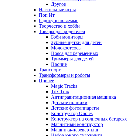
Другое
Настольные игры
Поп Ит
Радиоуправляемые
Творчество и хобби
Товары для родителей
Бэби мониторы
Зубные щетки для детей
Молокоотсосы
Пояса для беременных
Триммеры для детей
Прочие
Транспорт
Трансформеры и роботы
Прочее
Magic Tracks
Trix Trux
Антигравитационная машинка
Детские ночники
Детские фотоаппараты
Конструктор Onoies
Конструктор на солнечных батареях
Магнитный конструктор
Машинка-перевертыш
Набор юного художника