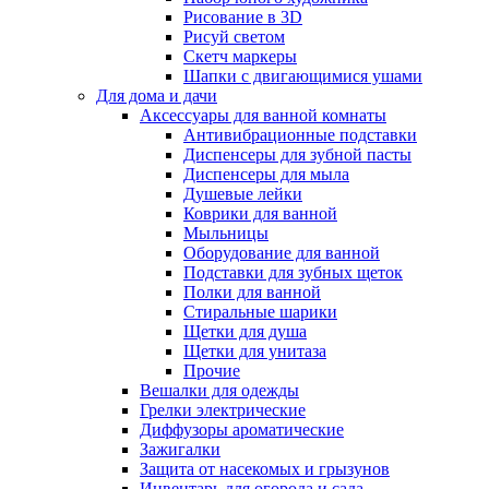
Рисование в 3D
Рисуй светом
Скетч маркеры
Шапки с двигающимися ушами
Для дома и дачи
Аксессуары для ванной комнаты
Антивибрационные подставки
Диспенсеры для зубной пасты
Диспенсеры для мыла
Душевые лейки
Коврики для ванной
Мыльницы
Оборудование для ванной
Подставки для зубных щеток
Полки для ванной
Стиральные шарики
Щетки для душа
Щетки для унитаза
Прочие
Вешалки для одежды
Грелки электрические
Диффузоры ароматические
Зажигалки
Защита от насекомых и грызунов
Инвентарь для огорода и сада