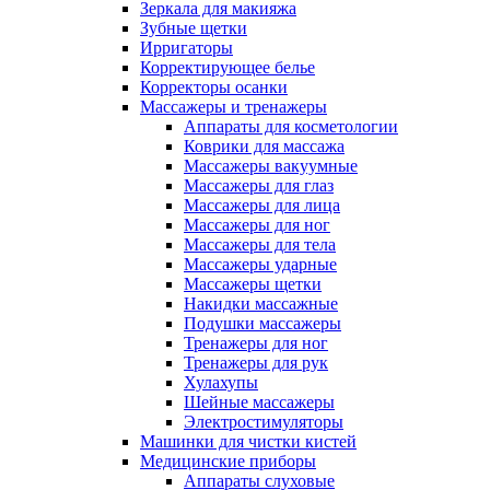
Зеркала для макияжа
Зубные щетки
Ирригаторы
Корректирующее белье
Корректоры осанки
Массажеры и тренажеры
Аппараты для косметологии
Коврики для массажа
Массажеры вакуумные
Массажеры для глаз
Массажеры для лица
Массажеры для ног
Массажеры для тела
Массажеры ударные
Массажеры щетки
Накидки массажные
Подушки массажеры
Тренажеры для ног
Тренажеры для рук
Хулахупы
Шейные массажеры
Электростимуляторы
Машинки для чистки кистей
Медицинские приборы
Аппараты слуховые