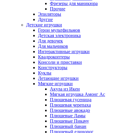
Фрезеры для маникюра
Прочие
Эпиляторы
Другие
Детские игрушки
Герои мультфильмов
Детская электроника
Для девочек
Для мальчиков
Интерактивные игрушки
Квадрокоптеры
Консоли и приставки
Конструкторы
Куклы
Летающие игрушки
Мягкие игрушки
Акула из Икеи
Мягкая игрушка Амонг Ас
Плюшевая гусеница
Плюшевая черепаха
Плюшевые авокадо
Плюшевые Ламы
Плюшевые Пикачу
Плюшевый банан
Плюшевый единорог