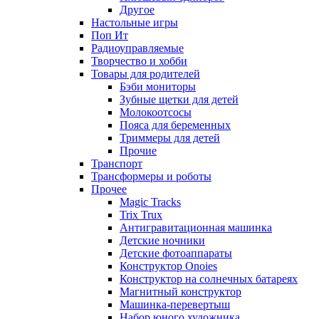
Другое
Настольные игры
Поп Ит
Радиоуправляемые
Творчество и хобби
Товары для родителей
Бэби мониторы
Зубные щетки для детей
Молокоотсосы
Пояса для беременных
Триммеры для детей
Прочие
Транспорт
Трансформеры и роботы
Прочее
Magic Tracks
Trix Trux
Антигравитационная машинка
Детские ночники
Детские фотоаппараты
Конструктор Onoies
Конструктор на солнечных батареях
Магнитный конструктор
Машинка-перевертыш
Набор юного художника