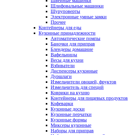
Швейные машинки
Шлифовальные машинки
Шуруповерты
Электронные умные замки
Прочее
Контейнеры для еды
Кухонные принадлежности
Автоматические помпы
Баночки для приправ
Блендеры домашние
Вафельницы
Весы для кухни
Взбиватели
Диспенсеры кухонные
Дуршлаги
Измельчители овощей, фруктов
Измельчитель для специй
Коврики на кухню
Контейнеры для пищевых продуктов
Кофеварки
Кухонные доски
Кухонные перчатки
Кухонные формы
Миксеры кухонные
Наборы для приправ