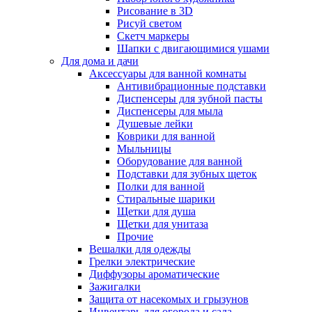
Рисование в 3D
Рисуй светом
Скетч маркеры
Шапки с двигающимися ушами
Для дома и дачи
Аксессуары для ванной комнаты
Антивибрационные подставки
Диспенсеры для зубной пасты
Диспенсеры для мыла
Душевые лейки
Коврики для ванной
Мыльницы
Оборудование для ванной
Подставки для зубных щеток
Полки для ванной
Стиральные шарики
Щетки для душа
Щетки для унитаза
Прочие
Вешалки для одежды
Грелки электрические
Диффузоры ароматические
Зажигалки
Защита от насекомых и грызунов
Инвентарь для огорода и сада