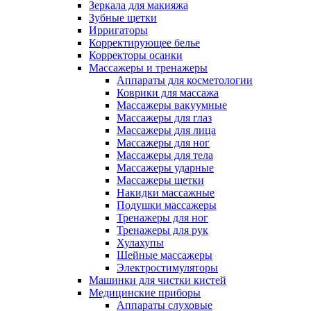
Зеркала для макияжа
Зубные щетки
Ирригаторы
Корректирующее белье
Корректоры осанки
Массажеры и тренажеры
Аппараты для косметологии
Коврики для массажа
Массажеры вакуумные
Массажеры для глаз
Массажеры для лица
Массажеры для ног
Массажеры для тела
Массажеры ударные
Массажеры щетки
Накидки массажные
Подушки массажеры
Тренажеры для ног
Тренажеры для рук
Хулахупы
Шейные массажеры
Электростимуляторы
Машинки для чистки кистей
Медицинские приборы
Аппараты слуховые