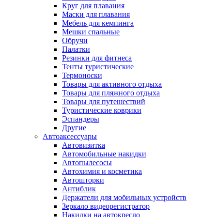
Круг для плавания
Маски для плавания
Мебель для кемпинга
Мешки спальные
Обручи
Палатки
Резинки для фитнеса
Тенты туристические
Термоноски
Товары для активного отдыха
Товары для пляжного отдыха
Товары для путешествий
Туристические коврики
Эспандеры
Другие
Автоаксессуары
Автовизитка
Автомобильные накидки
Автопылесосы
Автохимия и косметика
Автошторки
Антиблик
Держатели для мобильных устройств
Зеркало видеорегистратор
Накидки на автокресло