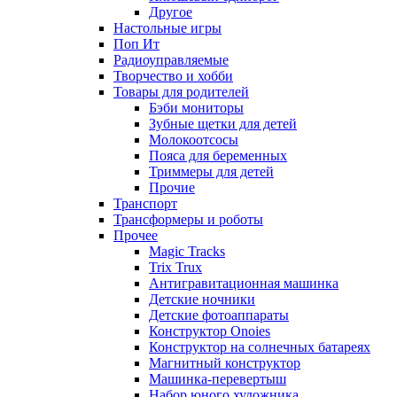
Другое
Настольные игры
Поп Ит
Радиоуправляемые
Творчество и хобби
Товары для родителей
Бэби мониторы
Зубные щетки для детей
Молокоотсосы
Пояса для беременных
Триммеры для детей
Прочие
Транспорт
Трансформеры и роботы
Прочее
Magic Tracks
Trix Trux
Антигравитационная машинка
Детские ночники
Детские фотоаппараты
Конструктор Onoies
Конструктор на солнечных батареях
Магнитный конструктор
Машинка-перевертыш
Набор юного художника