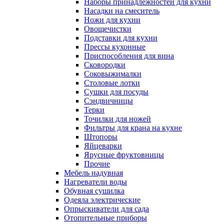
Наборы принадлежностей для кухни
Насадки на смеситель
Ножи для кухни
Овощечистки
Подставки для кухни
Прессы кухонные
Приспособления для вина
Сковородки
Соковыжималки
Столовые лотки
Сушки для посуды
Сэндвичницы
Терки
Точилки для ножей
Фильтры для крана на кухне
Штопоры
Яйцеварки
Ярусные фруктовницы
Прочие
Мебель надувная
Нагреватели воды
Обувная сушилка
Одеяла электрические
Опрыскиватели для сада
Отопительные приборы