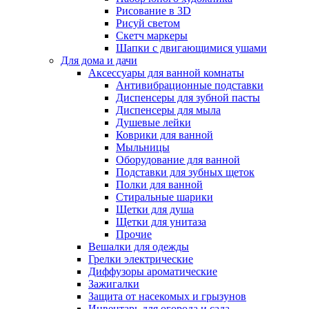
Рисование в 3D
Рисуй светом
Скетч маркеры
Шапки с двигающимися ушами
Для дома и дачи
Аксессуары для ванной комнаты
Антивибрационные подставки
Диспенсеры для зубной пасты
Диспенсеры для мыла
Душевые лейки
Коврики для ванной
Мыльницы
Оборудование для ванной
Подставки для зубных щеток
Полки для ванной
Стиральные шарики
Щетки для душа
Щетки для унитаза
Прочие
Вешалки для одежды
Грелки электрические
Диффузоры ароматические
Зажигалки
Защита от насекомых и грызунов
Инвентарь для огорода и сада