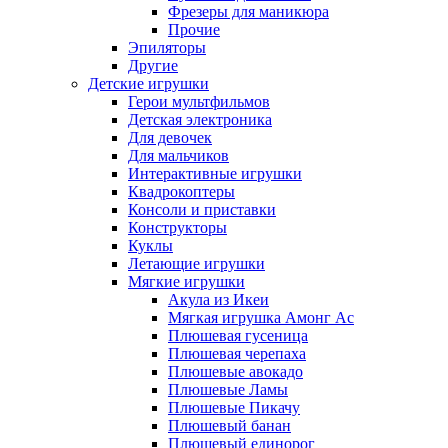
Фрезеры для маникюра
Прочие
Эпиляторы
Другие
Детские игрушки
Герои мультфильмов
Детская электроника
Для девочек
Для мальчиков
Интерактивные игрушки
Квадрокоптеры
Консоли и приставки
Конструкторы
Куклы
Летающие игрушки
Мягкие игрушки
Акула из Икеи
Мягкая игрушка Амонг Ас
Плюшевая гусеница
Плюшевая черепаха
Плюшевые авокадо
Плюшевые Ламы
Плюшевые Пикачу
Плюшевый банан
Плюшевый единорог