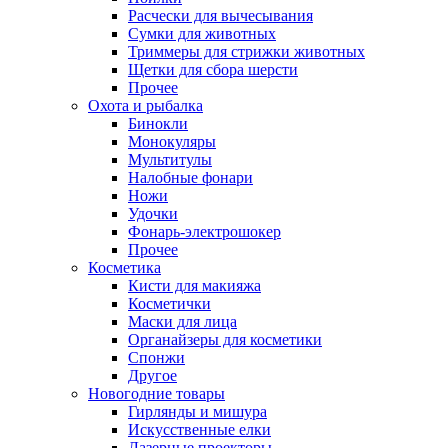
Расчески для вычесывания
Сумки для животных
Триммеры для стрижки животных
Щетки для сбора шерсти
Прочее
Охота и рыбалка
Бинокли
Монокуляры
Мультитулы
Налобные фонари
Ножи
Удочки
Фонарь-электрошокер
Прочее
Косметика
Кисти для макияжа
Косметички
Маски для лица
Органайзеры для косметики
Спонжи
Другое
Новогодние товары
Гирлянды и мишура
Искусственные елки
Лазерные проекторы