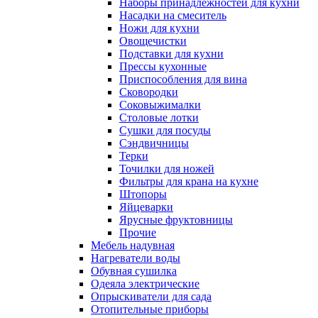
Наборы принадлежностей для кухни
Насадки на смеситель
Ножи для кухни
Овощечистки
Подставки для кухни
Прессы кухонные
Приспособления для вина
Сковородки
Соковыжималки
Столовые лотки
Сушки для посуды
Сэндвичницы
Терки
Точилки для ножей
Фильтры для крана на кухне
Штопоры
Яйцеварки
Ярусные фруктовницы
Прочие
Мебель надувная
Нагреватели воды
Обувная сушилка
Одеяла электрические
Опрыскиватели для сада
Отопительные приборы