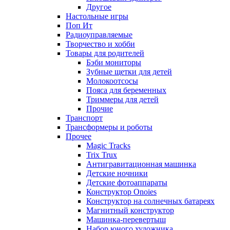
Другое
Настольные игры
Поп Ит
Радиоуправляемые
Творчество и хобби
Товары для родителей
Бэби мониторы
Зубные щетки для детей
Молокоотсосы
Пояса для беременных
Триммеры для детей
Прочие
Транспорт
Трансформеры и роботы
Прочее
Magic Tracks
Trix Trux
Антигравитационная машинка
Детские ночники
Детские фотоаппараты
Конструктор Onoies
Конструктор на солнечных батареях
Магнитный конструктор
Машинка-перевертыш
Набор юного художника