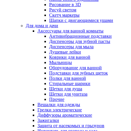
Рисование в 3D
Рисуй светом
Скетч маркеры
Шапки с двигающимися ушами
Для дома и дачи
Аксессуары для ванной комнаты
Антивибрационные подставки
Диспенсеры для зубной пасты
Диспенсеры для мыла
Душевые лейки
Коврики для ванной
Мыльницы
Оборудование для ванной
Подставки для зубных щеток
Полки для ванной
Стиральные шарики
Щетки для душа
Щетки для унитаза
Прочие
Вешалки для одежды
Грелки электрические
Диффузоры ароматические
Зажигалки
Защита от насекомых и грызунов
Инвентарь для огорода и сада