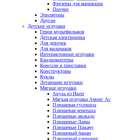
Фрезеры для маникюра
Прочие
Эпиляторы
Другие
Детские игрушки
Герои мультфильмов
Детская электроника
Для девочек
Для мальчиков
Интерактивные игрушки
Квадрокоптеры
Консоли и приставки
Конструкторы
Куклы
Летающие игрушки
Мягкие игрушки
Акула из Икеи
Мягкая игрушка Амонг Ас
Плюшевая гусеница
Плюшевая черепаха
Плюшевые авокадо
Плюшевые Ламы
Плюшевые Пикачу
Плюшевый банан
Плюшевый единорог