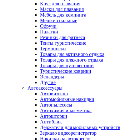
Круг для плавания
Маски для плавания
Мебель для кемпинга
Мешки спальные
Обручи
Палатки
Резинки для фитнеса
Тенты туристические
Термоноски
Товары для активного отдыха
Товары для пляжного отдыха
Товары для путешествий
Туристические коврики
Эспандеры
Другие
Автоаксессуары
Автовизитка
Автомобильные накидки
Автопылесосы
Автохимия и косметика
Автошторки
Антиблик
Держатели для мобильных устройств
Зеркало видеорегистратор
Накидки на автокресло