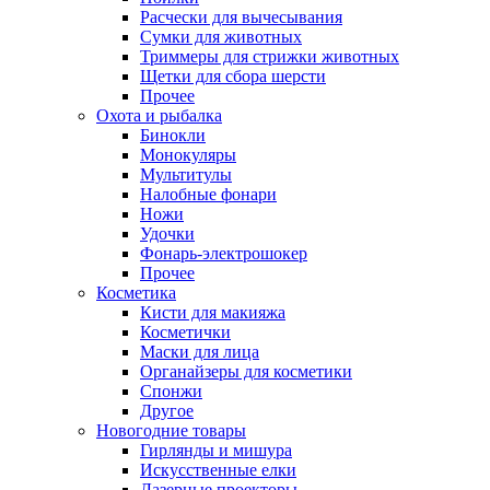
Расчески для вычесывания
Сумки для животных
Триммеры для стрижки животных
Щетки для сбора шерсти
Прочее
Охота и рыбалка
Бинокли
Монокуляры
Мультитулы
Налобные фонари
Ножи
Удочки
Фонарь-электрошокер
Прочее
Косметика
Кисти для макияжа
Косметички
Маски для лица
Органайзеры для косметики
Спонжи
Другое
Новогодние товары
Гирлянды и мишура
Искусственные елки
Лазерные проекторы