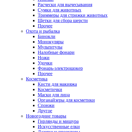
Расчески для вычесывания
Сумки для животных
Триммеры для стрижки животных
Щетки для сбора шерсти
Прочее
Охота и рыбалка
Бинокли
Монокуляры
Мультитулы
Налобные фонари
Ножи
Удочки
Фонарь-электрошокер
Прочее
Косметика
Кисти для макияжа
Косметички
Маски для лица
Органайзеры для косметики
Спонжи
Другое
Новогодние товары
Гирлянды и мишура
Искусственные елки
Лазерные проекторы