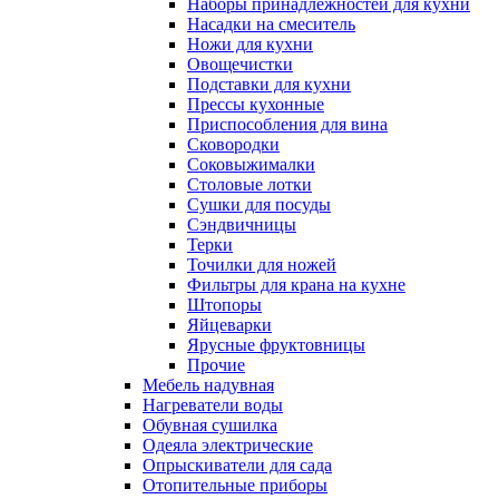
Наборы принадлежностей для кухни
Насадки на смеситель
Ножи для кухни
Овощечистки
Подставки для кухни
Прессы кухонные
Приспособления для вина
Сковородки
Соковыжималки
Столовые лотки
Сушки для посуды
Сэндвичницы
Терки
Точилки для ножей
Фильтры для крана на кухне
Штопоры
Яйцеварки
Ярусные фруктовницы
Прочие
Мебель надувная
Нагреватели воды
Обувная сушилка
Одеяла электрические
Опрыскиватели для сада
Отопительные приборы