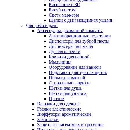
Рисование в 3D
Рисуй светом
Скетч маркеры
Шапки с двигающимися ушами
Для дома и дачи
Аксессуары для ванной комнаты
Антивибрационные подставки
Диспенсеры для зубной пасты
Диспенсеры для мыла
Душевые лейки
Коврики для ванной
Мыльницы
Оборудование для ванной
Подставки для зубных щеток
Полки для ванной
Стиральные шарики
Щетки для душа
Щетки для унитаза
Прочие
Вешалки для одежды
Грелки электрические
Диффузоры ароматические
Зажигалки
Защита от насекомых и грызунов
Инвентарь для огорода и сада