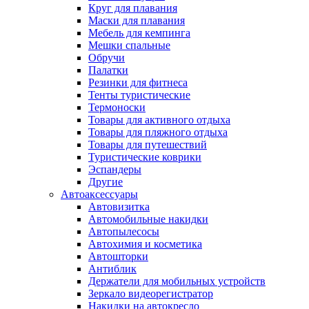
Круг для плавания
Маски для плавания
Мебель для кемпинга
Мешки спальные
Обручи
Палатки
Резинки для фитнеса
Тенты туристические
Термоноски
Товары для активного отдыха
Товары для пляжного отдыха
Товары для путешествий
Туристические коврики
Эспандеры
Другие
Автоаксессуары
Автовизитка
Автомобильные накидки
Автопылесосы
Автохимия и косметика
Автошторки
Антиблик
Держатели для мобильных устройств
Зеркало видеорегистратор
Накидки на автокресло