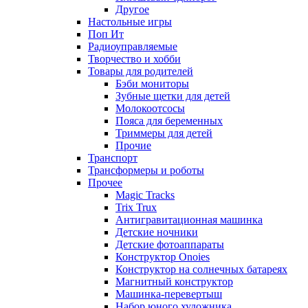
Другое
Настольные игры
Поп Ит
Радиоуправляемые
Творчество и хобби
Товары для родителей
Бэби мониторы
Зубные щетки для детей
Молокоотсосы
Пояса для беременных
Триммеры для детей
Прочие
Транспорт
Трансформеры и роботы
Прочее
Magic Tracks
Trix Trux
Антигравитационная машинка
Детские ночники
Детские фотоаппараты
Конструктор Onoies
Конструктор на солнечных батареях
Магнитный конструктор
Машинка-перевертыш
Набор юного художника