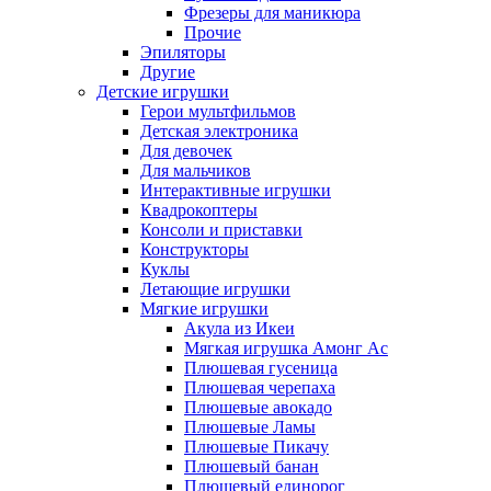
Фрезеры для маникюра
Прочие
Эпиляторы
Другие
Детские игрушки
Герои мультфильмов
Детская электроника
Для девочек
Для мальчиков
Интерактивные игрушки
Квадрокоптеры
Консоли и приставки
Конструкторы
Куклы
Летающие игрушки
Мягкие игрушки
Акула из Икеи
Мягкая игрушка Амонг Ас
Плюшевая гусеница
Плюшевая черепаха
Плюшевые авокадо
Плюшевые Ламы
Плюшевые Пикачу
Плюшевый банан
Плюшевый единорог