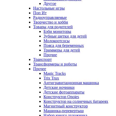
Другое
Настольные игры
Поп Ит
Радиоуправляемые
Творчество и хобби
Товары для родителей
Бэби мониторы
Зубные щетки для детей
Молокоотсосы
Пояса для беременных
Триммеры для детей
Прочие
Транспорт
Трансформеры и роботы
Прочее
Magic Tracks
Trix Trux
Антигравитационная машинка
Детские ночники
Детские фотоаппараты
Конструктор Onoies
Конструктор на солнечных батареях
Магнитный конструктор
Машинка-перевертыш
Набор юного художника