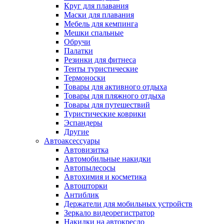
Круг для плавания
Маски для плавания
Мебель для кемпинга
Мешки спальные
Обручи
Палатки
Резинки для фитнеса
Тенты туристические
Термоноски
Товары для активного отдыха
Товары для пляжного отдыха
Товары для путешествий
Туристические коврики
Эспандеры
Другие
Автоаксессуары
Автовизитка
Автомобильные накидки
Автопылесосы
Автохимия и косметика
Автошторки
Антиблик
Держатели для мобильных устройств
Зеркало видеорегистратор
Накидки на автокресло