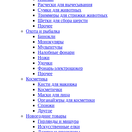
Расчески для вычесывания
Сумки для животных
Триммеры для стрижки животных
Щетки для сбора шерсти
Прочее
Охота и рыбалка
Бинокли
Монокуляры
Мультитулы
Налобные фонари
Ножи
Удочки
Фонарь-электрошокер
Прочее
Косметика
Кисти для макияжа
Косметички
Маски для лица
Органайзеры для косметики
Спонжи
Другое
Новогодние товары
Гирлянды и мишура
Искусственные елки
Лазерные проекторы