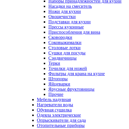
Наборы принадлежностей для кухни
Насадки на смеситель
Ножи для кухни
Овощечистки
Подставки для кухни
Прессы кухонные
Приспособления для вина
Сковородки
Соковыжималки
Столовые лотки
Сушки для посуды
Сэндвичницы
Терки
Точилки для ножей
Фильтры для крана на кухне
Штопоры
Яйцеварки
Ярусные фруктовницы
Прочие
Мебель надувная
Нагреватели воды
Обувная сушилка
Одеяла электрические
Опрыскиватели для сада
Отопительные приборы