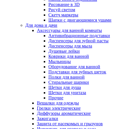
Рисование в 3D
Рисуй светом
Скетч маркеры
Шапки с двигающимися ушами
Для дома и дачи
Аксессуары для ванной комнаты
Антивибрационные подставки
Диспенсеры для зубной пасты
Диспенсеры для мыла
Душевые лейки
Коврики для ванной
Мыльницы
Оборудование для ванной
Подставки для зубных щеток
Полки для ванной
Стиральные шарики
Щетки для душа
Щетки для унитаза
Прочие
Вешалки для одежды
Грелки электрические
Диффузоры ароматические
Зажигалки
Защита от насекомых и грызунов
Инвентарь для огорода и сада