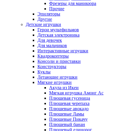
Фрезеры для маникюра
Прочие
Эпиляторы
Другие
Детские игрушки
Герои мультфильмов
Детская электроника
Для девочек
Для мальчиков
Интерактивные игрушки
Квадрокоптеры
Консоли и приставки
Конструкторы
Куклы
Летающие игрушки
Мягкие игрушки
Акула из Икеи
Мягкая игрушка Амонг Ас
Плюшевая гусеница
Плюшевая черепаха
Плюшевые авокадо
Плюшевые Ламы
Плюшевые Пикачу
Плюшевый банан
Плюшевый единорог