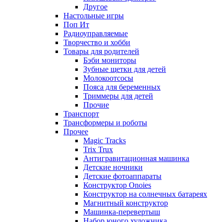
Другое
Настольные игры
Поп Ит
Радиоуправляемые
Творчество и хобби
Товары для родителей
Бэби мониторы
Зубные щетки для детей
Молокоотсосы
Пояса для беременных
Триммеры для детей
Прочие
Транспорт
Трансформеры и роботы
Прочее
Magic Tracks
Trix Trux
Антигравитационная машинка
Детские ночники
Детские фотоаппараты
Конструктор Onoies
Конструктор на солнечных батареях
Магнитный конструктор
Машинка-перевертыш
Набор юного художника