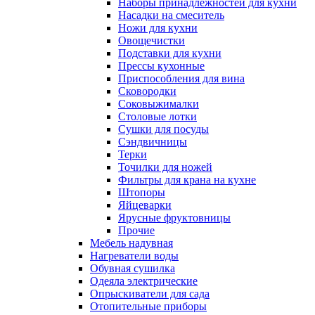
Наборы принадлежностей для кухни
Насадки на смеситель
Ножи для кухни
Овощечистки
Подставки для кухни
Прессы кухонные
Приспособления для вина
Сковородки
Соковыжималки
Столовые лотки
Сушки для посуды
Сэндвичницы
Терки
Точилки для ножей
Фильтры для крана на кухне
Штопоры
Яйцеварки
Ярусные фруктовницы
Прочие
Мебель надувная
Нагреватели воды
Обувная сушилка
Одеяла электрические
Опрыскиватели для сада
Отопительные приборы