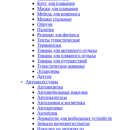
Круг для плавания
Маски для плавания
Мебель для кемпинга
Мешки спальные
Обручи
Палатки
Резинки для фитнеса
Тенты туристические
Термоноски
Товары для активного отдыха
Товары для пляжного отдыха
Товары для путешествий
Туристические коврики
Эспандеры
Другие
Автоаксессуары
Автовизитка
Автомобильные накидки
Автопылесосы
Автохимия и косметика
Автошторки
Антиблик
Держатели для мобильных устройств
Зеркало видеорегистратор
Накидки на автокресло