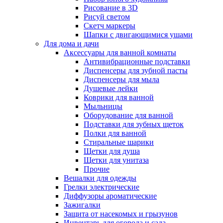
Рисование в 3D
Рисуй светом
Скетч маркеры
Шапки с двигающимися ушами
Для дома и дачи
Аксессуары для ванной комнаты
Антивибрационные подставки
Диспенсеры для зубной пасты
Диспенсеры для мыла
Душевые лейки
Коврики для ванной
Мыльницы
Оборудование для ванной
Подставки для зубных щеток
Полки для ванной
Стиральные шарики
Щетки для душа
Щетки для унитаза
Прочие
Вешалки для одежды
Грелки электрические
Диффузоры ароматические
Зажигалки
Защита от насекомых и грызунов
Инвентарь для огорода и сада