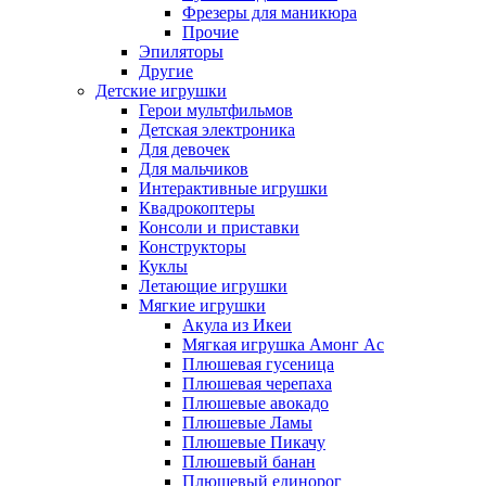
Фрезеры для маникюра
Прочие
Эпиляторы
Другие
Детские игрушки
Герои мультфильмов
Детская электроника
Для девочек
Для мальчиков
Интерактивные игрушки
Квадрокоптеры
Консоли и приставки
Конструкторы
Куклы
Летающие игрушки
Мягкие игрушки
Акула из Икеи
Мягкая игрушка Амонг Ас
Плюшевая гусеница
Плюшевая черепаха
Плюшевые авокадо
Плюшевые Ламы
Плюшевые Пикачу
Плюшевый банан
Плюшевый единорог