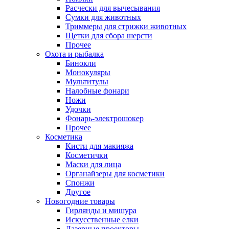
Расчески для вычесывания
Сумки для животных
Триммеры для стрижки животных
Щетки для сбора шерсти
Прочее
Охота и рыбалка
Бинокли
Монокуляры
Мультитулы
Налобные фонари
Ножи
Удочки
Фонарь-электрошокер
Прочее
Косметика
Кисти для макияжа
Косметички
Маски для лица
Органайзеры для косметики
Спонжи
Другое
Новогодние товары
Гирлянды и мишура
Искусственные елки
Лазерные проекторы