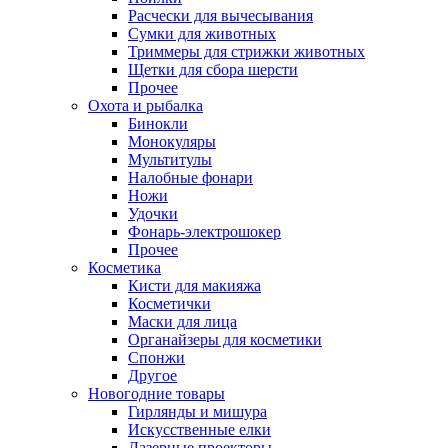
Расчески для вычесывания
Сумки для животных
Триммеры для стрижки животных
Щетки для сбора шерсти
Прочее
Охота и рыбалка
Бинокли
Монокуляры
Мультитулы
Налобные фонари
Ножи
Удочки
Фонарь-электрошокер
Прочее
Косметика
Кисти для макияжа
Косметички
Маски для лица
Органайзеры для косметики
Спонжи
Другое
Новогодние товары
Гирлянды и мишура
Искусственные елки
Лазерные проекторы