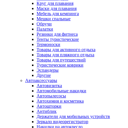
Круг для плавания
Маски для плавания
Мебель для кемпинга
Мешки спальные
Обручи
Палатки
Резинки для фитнеса
Тенты туристические
Термоноски
Товары для активного отдыха
Товары для пляжного отдыха
Товары для путешествий
Туристические коврики
Эспандеры
Другие
Автоаксессуары
Автовизитка
Автомобильные накидки
Автопылесосы
Автохимия и косметика
Автошторки
Антиблик
Держатели для мобильных устройств
Зеркало видеорегистратор
Накидки на автокресло