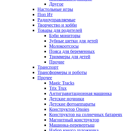
Другое
Настольные игры
Поп Ит
Радиоуправляемые
Творчество и хобби
Товары для родителей
Бэби мониторы
Зубные щетки для детей
Молокоотсосы
Пояса для беременных
Триммеры для детей
Прочие
Транспорт
Трансформеры и роботы
Прочее
Magic Tracks
Trix Trux
Антигравитационная машинка
Детские ночники
Детские фотоаппараты
Конструктор Onoies
Конструктор на солнечных батареях
Магнитный конструктор
Машинка-перевертыш
Набор юного художника