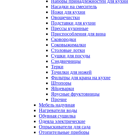
Наборы принадлежностей для кухни
Насадки на смеситель
Ножи для кухни
Овощечистки
Подставки для кухни
Прессы кухонные
Приспособления для вина
Сковородки
Соковыжималки
Столовые лотки
Сушки для посуды
Сэндвичницы
Терки
Точилки для ножей
Фильтры для крана на кухне
Штопоры
Яйцеварки
Ярусные фруктовницы
Прочие
Мебель надувная
Нагреватели воды
Обувная сушилка
Одеяла электрические
Опрыскиватели для сада
Отопительные приборы