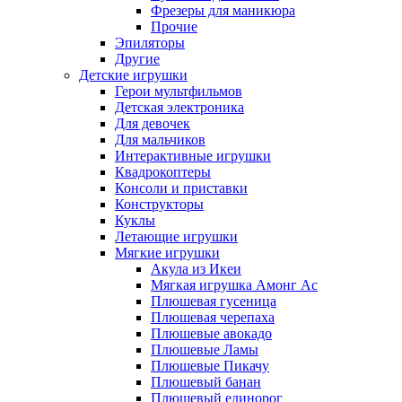
Фрезеры для маникюра
Прочие
Эпиляторы
Другие
Детские игрушки
Герои мультфильмов
Детская электроника
Для девочек
Для мальчиков
Интерактивные игрушки
Квадрокоптеры
Консоли и приставки
Конструкторы
Куклы
Летающие игрушки
Мягкие игрушки
Акула из Икеи
Мягкая игрушка Амонг Ас
Плюшевая гусеница
Плюшевая черепаха
Плюшевые авокадо
Плюшевые Ламы
Плюшевые Пикачу
Плюшевый банан
Плюшевый единорог