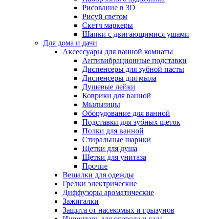
Рисование в 3D
Рисуй светом
Скетч маркеры
Шапки с двигающимися ушами
Для дома и дачи
Аксессуары для ванной комнаты
Антивибрационные подставки
Диспенсеры для зубной пасты
Диспенсеры для мыла
Душевые лейки
Коврики для ванной
Мыльницы
Оборудование для ванной
Подставки для зубных щеток
Полки для ванной
Стиральные шарики
Щетки для душа
Щетки для унитаза
Прочие
Вешалки для одежды
Грелки электрические
Диффузоры ароматические
Зажигалки
Защита от насекомых и грызунов
Инвентарь для огорода и сада