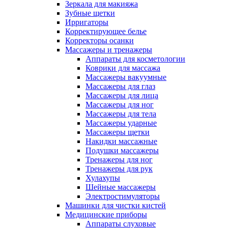
Зеркала для макияжа
Зубные щетки
Ирригаторы
Корректирующее белье
Корректоры осанки
Массажеры и тренажеры
Аппараты для косметологии
Коврики для массажа
Массажеры вакуумные
Массажеры для глаз
Массажеры для лица
Массажеры для ног
Массажеры для тела
Массажеры ударные
Массажеры щетки
Накидки массажные
Подушки массажеры
Тренажеры для ног
Тренажеры для рук
Хулахупы
Шейные массажеры
Электростимуляторы
Машинки для чистки кистей
Медицинские приборы
Аппараты слуховые