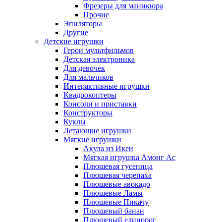
Фрезеры для маникюра
Прочие
Эпиляторы
Другие
Детские игрушки
Герои мультфильмов
Детская электроника
Для девочек
Для мальчиков
Интерактивные игрушки
Квадрокоптеры
Консоли и приставки
Конструкторы
Куклы
Летающие игрушки
Мягкие игрушки
Акула из Икеи
Мягкая игрушка Амонг Ас
Плюшевая гусеница
Плюшевая черепаха
Плюшевые авокадо
Плюшевые Ламы
Плюшевые Пикачу
Плюшевый банан
Плюшевый единорог