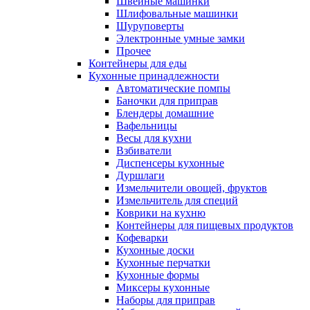
Швейные машинки
Шлифовальные машинки
Шуруповерты
Электронные умные замки
Прочее
Контейнеры для еды
Кухонные принадлежности
Автоматические помпы
Баночки для приправ
Блендеры домашние
Вафельницы
Весы для кухни
Взбиватели
Диспенсеры кухонные
Дуршлаги
Измельчители овощей, фруктов
Измельчитель для специй
Коврики на кухню
Контейнеры для пищевых продуктов
Кофеварки
Кухонные доски
Кухонные перчатки
Кухонные формы
Миксеры кухонные
Наборы для приправ