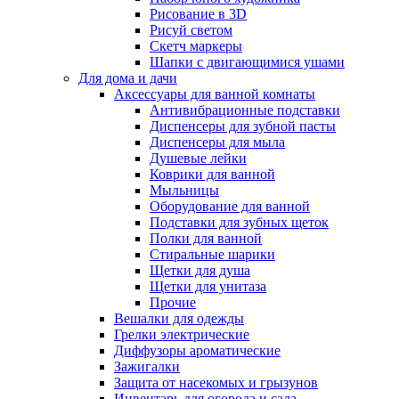
Рисование в 3D
Рисуй светом
Скетч маркеры
Шапки с двигающимися ушами
Для дома и дачи
Аксессуары для ванной комнаты
Антивибрационные подставки
Диспенсеры для зубной пасты
Диспенсеры для мыла
Душевые лейки
Коврики для ванной
Мыльницы
Оборудование для ванной
Подставки для зубных щеток
Полки для ванной
Стиральные шарики
Щетки для душа
Щетки для унитаза
Прочие
Вешалки для одежды
Грелки электрические
Диффузоры ароматические
Зажигалки
Защита от насекомых и грызунов
Инвентарь для огорода и сада