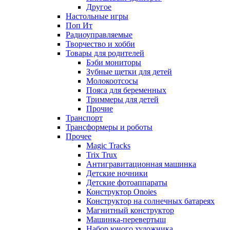
Другое
Настольные игры
Поп Ит
Радиоуправляемые
Творчество и хобби
Товары для родителей
Бэби мониторы
Зубные щетки для детей
Молокоотсосы
Пояса для беременных
Триммеры для детей
Прочие
Транспорт
Трансформеры и роботы
Прочее
Magic Tracks
Trix Trux
Антигравитационная машинка
Детские ночники
Детские фотоаппараты
Конструктор Onoies
Конструктор на солнечных батареях
Магнитный конструктор
Машинка-перевертыш
Набор юного художника