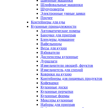
Швейные машинки
Шлифовальные машинки
Шуруповерты
Электронные умные замки
Прочее
Контейнеры для еды
Кухонные принадлежности
Автоматические помпы
Баночки для приправ
Блендеры домашние
Вафельницы
Весы для кухни
Взбиватели
Диспенсеры кухонные
Дуршлаги
Измельчители овощей, фруктов
Измельчитель для специй
Коврики на кухню
Контейнеры для пищевых продуктов
Кофеварки
Кухонные доски
Кухонные перчатки
Кухонные формы
Миксеры кухонные
Наборы для приправ