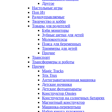
Другое
Настольные игры
Поп Ит
Радиоуправляемые
Творчество и хобби
Товары для родителей
Бэби мониторы
Зубные щетки для детей
Молокоотсосы
Пояса для беременных
Триммеры для детей
Прочие
Транспорт
Трансформеры и роботы
Прочее
Magic Tracks
Trix Trux
Антигравитационная машинка
Детские ночники
Детские фотоаппараты
Конструктор Onoies
Конструктор на солнечных батареях
Магнитный конструктор
Машинка-перевертыш
Набор юного художника