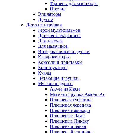
Фрезеры для маникюра
Прочие
Эпиляторы
Другие
Детские игрушки
Герои мультфильмов
Детская электроника
Для девочек
Для мальчиков
Интерактивные игрушки
Квадрокоптеры
Консоли и приставки
Конструкторы
Куклы
Летающие игрушки
Мягкие игрушки
Акула из Икеи
Мягкая игрушка Амонг Ас
Плюшевая гусеница
Плюшевая черепаха
Плюшевые авокадо
Плюшевые Ламы
Плюшевые Пикачу
Плюшевый банан
Плюшевый единорог