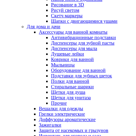
Рисование в 3D
Рисуй светом
Скетч маркеры
Шапки с двигающимися ушами
Для дома и дачи
Аксессуары для ванной комнаты
Антивибрационные подставки
Диспенсеры для зубной пасты
Диспенсеры для мыла
Душевые лейки
Коврики для ванной
Мыльницы
Оборудование для ванной
Подставки для зубных щеток
Полки для ванной
Стиральные шарики
Щетки для душа
Щетки для унитаза
Прочие
Вешалки для одежды
Грелки электрические
Диффузоры ароматические
Зажигалки
Защита от насекомых и грызунов
Инвентарь для огорода и сада