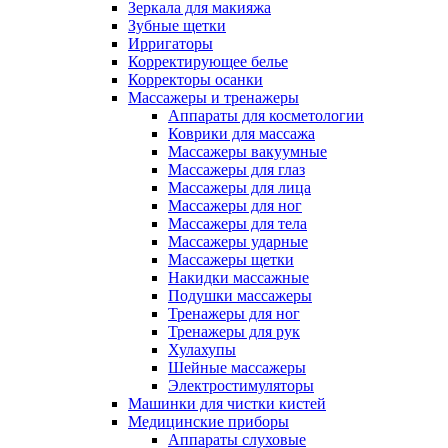
Зеркала для макияжа
Зубные щетки
Ирригаторы
Корректирующее белье
Корректоры осанки
Массажеры и тренажеры
Аппараты для косметологии
Коврики для массажа
Массажеры вакуумные
Массажеры для глаз
Массажеры для лица
Массажеры для ног
Массажеры для тела
Массажеры ударные
Массажеры щетки
Накидки массажные
Подушки массажеры
Тренажеры для ног
Тренажеры для рук
Хулахупы
Шейные массажеры
Электростимуляторы
Машинки для чистки кистей
Медицинские приборы
Аппараты слуховые