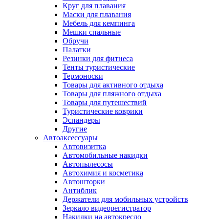
Круг для плавания
Маски для плавания
Мебель для кемпинга
Мешки спальные
Обручи
Палатки
Резинки для фитнеса
Тенты туристические
Термоноски
Товары для активного отдыха
Товары для пляжного отдыха
Товары для путешествий
Туристические коврики
Эспандеры
Другие
Автоаксессуары
Автовизитка
Автомобильные накидки
Автопылесосы
Автохимия и косметика
Автошторки
Антиблик
Держатели для мобильных устройств
Зеркало видеорегистратор
Накидки на автокресло