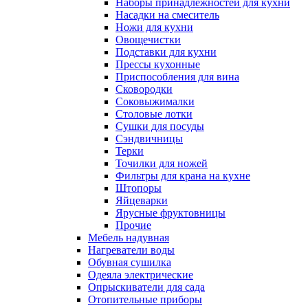
Наборы принадлежностей для кухни
Насадки на смеситель
Ножи для кухни
Овощечистки
Подставки для кухни
Прессы кухонные
Приспособления для вина
Сковородки
Соковыжималки
Столовые лотки
Сушки для посуды
Сэндвичницы
Терки
Точилки для ножей
Фильтры для крана на кухне
Штопоры
Яйцеварки
Ярусные фруктовницы
Прочие
Мебель надувная
Нагреватели воды
Обувная сушилка
Одеяла электрические
Опрыскиватели для сада
Отопительные приборы