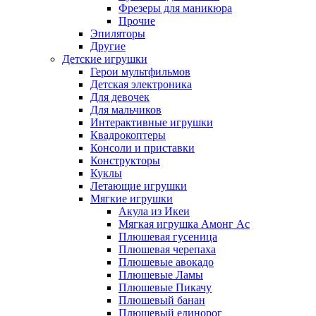
Фрезеры для маникюра
Прочие
Эпиляторы
Другие
Детские игрушки
Герои мультфильмов
Детская электроника
Для девочек
Для мальчиков
Интерактивные игрушки
Квадрокоптеры
Консоли и приставки
Конструкторы
Куклы
Летающие игрушки
Мягкие игрушки
Акула из Икеи
Мягкая игрушка Амонг Ас
Плюшевая гусеница
Плюшевая черепаха
Плюшевые авокадо
Плюшевые Ламы
Плюшевые Пикачу
Плюшевый банан
Плюшевый единорог