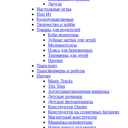
Другое
Настольные игры
Поп Ит
Радиоуправляемые
Творчество и хобби
Товары для родителей
Бэби мониторы
Зубные щетки для детей
Молокоотсосы
Пояса для беременных
Триммеры для детей
Прочие
Транспорт
Трансформеры и роботы
Прочее
Magic Tracks
Trix Trux
Антигравитационная машинка
Детские ночники
Детские фотоаппараты
Конструктор Onoies
Конструктор на солнечных батареях
Магнитный конструктор
Машинка-перевертыш
Набор юного художника