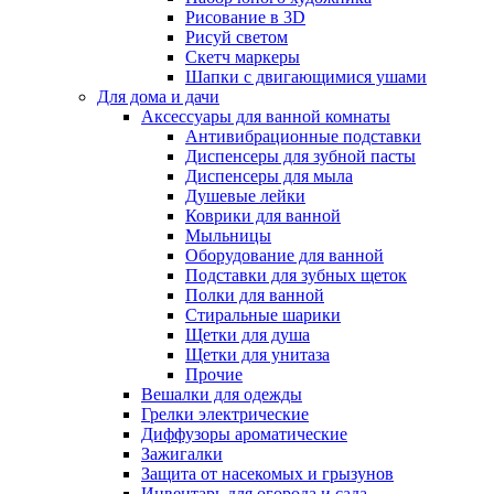
Рисование в 3D
Рисуй светом
Скетч маркеры
Шапки с двигающимися ушами
Для дома и дачи
Аксессуары для ванной комнаты
Антивибрационные подставки
Диспенсеры для зубной пасты
Диспенсеры для мыла
Душевые лейки
Коврики для ванной
Мыльницы
Оборудование для ванной
Подставки для зубных щеток
Полки для ванной
Стиральные шарики
Щетки для душа
Щетки для унитаза
Прочие
Вешалки для одежды
Грелки электрические
Диффузоры ароматические
Зажигалки
Защита от насекомых и грызунов
Инвентарь для огорода и сада