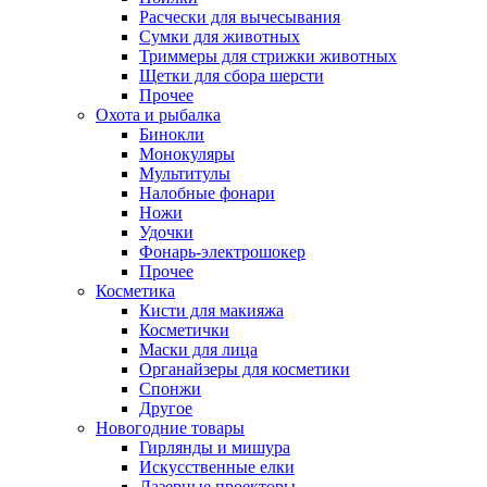
Расчески для вычесывания
Сумки для животных
Триммеры для стрижки животных
Щетки для сбора шерсти
Прочее
Охота и рыбалка
Бинокли
Монокуляры
Мультитулы
Налобные фонари
Ножи
Удочки
Фонарь-электрошокер
Прочее
Косметика
Кисти для макияжа
Косметички
Маски для лица
Органайзеры для косметики
Спонжи
Другое
Новогодние товары
Гирлянды и мишура
Искусственные елки
Лазерные проекторы