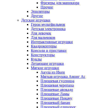
Фрезеры для маникюра
Прочие
Эпиляторы
Другие
Детские игрушки
Герои мультфильмов
Детская электроника
Для девочек
Для мальчиков
Интерактивные игрушки
Квадрокоптеры
Консоли и приставки
Конструкторы
Куклы
Летающие игрушки
Мягкие игрушки
Акула из Икеи
Мягкая игрушка Амонг Ас
Плюшевая гусеница
Плюшевая черепаха
Плюшевые авокадо
Плюшевые Ламы
Плюшевые Пикачу
Плюшевый банан
Плюшевый единорог