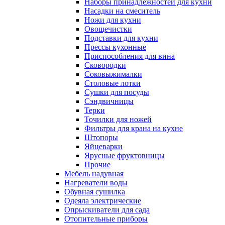
Наборы принадлежностей для кухни
Насадки на смеситель
Ножи для кухни
Овощечистки
Подставки для кухни
Прессы кухонные
Приспособления для вина
Сковородки
Соковыжималки
Столовые лотки
Сушки для посуды
Сэндвичницы
Терки
Точилки для ножей
Фильтры для крана на кухне
Штопоры
Яйцеварки
Ярусные фруктовницы
Прочие
Мебель надувная
Нагреватели воды
Обувная сушилка
Одеяла электрические
Опрыскиватели для сада
Отопительные приборы