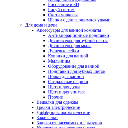
Рисование в 3D
Рисуй светом
Скетч маркеры
Шапки с двигающимися ушами
Для дома и дачи
Аксессуары для ванной комнаты
Антивибрационные подставки
Диспенсеры для зубной пасты
Диспенсеры для мыла
Душевые лейки
Коврики для ванной
Мыльницы
Оборудование для ванной
Подставки для зубных щеток
Полки для ванной
Стиральные шарики
Щетки для душа
Щетки для унитаза
Прочие
Вешалки для одежды
Грелки электрические
Диффузоры ароматические
Зажигалки
Защита от насекомых и грызунов
Инвентарь для огорода и сада