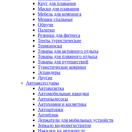
Круг для плавания
Маски для плавания
Мебель для кемпинга
Мешки спальные
Обручи
Палатки
Резинки для фитнеса
Тенты туристические
Термоноски
Товары для активного отдыха
Товары для пляжного отдыха
Товары для путешествий
Туристические коврики
Эспандеры
Другие
Автоаксессуары
Автовизитка
Автомобильные накидки
Автопылесосы
Автохимия и косметика
Автошторки
Антиблик
Держатели для мобильных устройств
Зеркало видеорегистратор
Накидки на автокресло