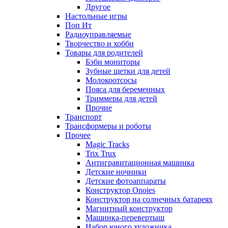
Другое
Настольные игры
Поп Ит
Радиоуправляемые
Творчество и хобби
Товары для родителей
Бэби мониторы
Зубные щетки для детей
Молокоотсосы
Пояса для беременных
Триммеры для детей
Прочие
Транспорт
Трансформеры и роботы
Прочее
Magic Tracks
Trix Trux
Антигравитационная машинка
Детские ночники
Детские фотоаппараты
Конструктор Onoies
Конструктор на солнечных батареях
Магнитный конструктор
Машинка-перевертыш
Набор юного художника