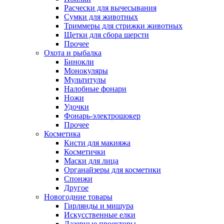
Расчески для вычесывания
Сумки для животных
Триммеры для стрижки животных
Щетки для сбора шерсти
Прочее
Охота и рыбалка
Бинокли
Монокуляры
Мультитулы
Налобные фонари
Ножи
Удочки
Фонарь-электрошокер
Прочее
Косметика
Кисти для макияжа
Косметички
Маски для лица
Органайзеры для косметики
Спонжи
Другое
Новогодние товары
Гирлянды и мишура
Искусственные елки
Лазерные проекторы