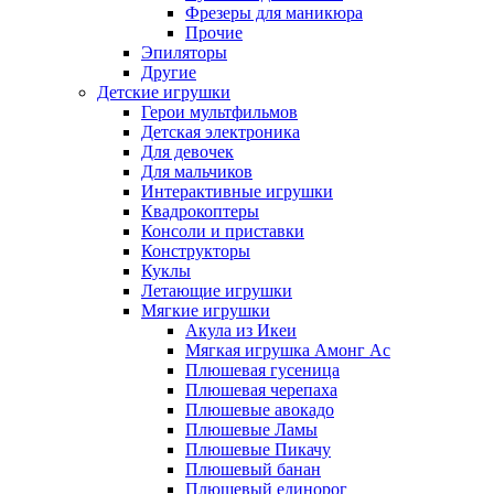
Фрезеры для маникюра
Прочие
Эпиляторы
Другие
Детские игрушки
Герои мультфильмов
Детская электроника
Для девочек
Для мальчиков
Интерактивные игрушки
Квадрокоптеры
Консоли и приставки
Конструкторы
Куклы
Летающие игрушки
Мягкие игрушки
Акула из Икеи
Мягкая игрушка Амонг Ас
Плюшевая гусеница
Плюшевая черепаха
Плюшевые авокадо
Плюшевые Ламы
Плюшевые Пикачу
Плюшевый банан
Плюшевый единорог