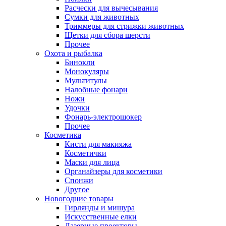
Расчески для вычесывания
Сумки для животных
Триммеры для стрижки животных
Щетки для сбора шерсти
Прочее
Охота и рыбалка
Бинокли
Монокуляры
Мультитулы
Налобные фонари
Ножи
Удочки
Фонарь-электрошокер
Прочее
Косметика
Кисти для макияжа
Косметички
Маски для лица
Органайзеры для косметики
Спонжи
Другое
Новогодние товары
Гирлянды и мишура
Искусственные елки
Лазерные проекторы