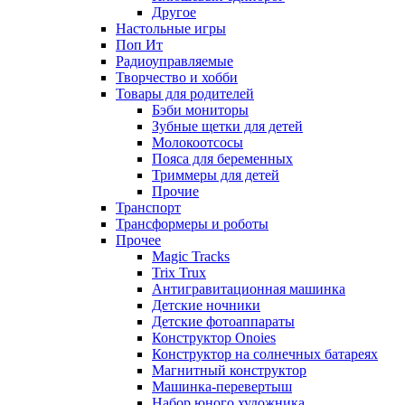
Другое
Настольные игры
Поп Ит
Радиоуправляемые
Творчество и хобби
Товары для родителей
Бэби мониторы
Зубные щетки для детей
Молокоотсосы
Пояса для беременных
Триммеры для детей
Прочие
Транспорт
Трансформеры и роботы
Прочее
Magic Tracks
Trix Trux
Антигравитационная машинка
Детские ночники
Детские фотоаппараты
Конструктор Onoies
Конструктор на солнечных батареях
Магнитный конструктор
Машинка-перевертыш
Набор юного художника