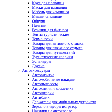
Круг для плавания
Маски для плавания
Мебель для кемпинга
Мешки спальные
Обручи
Палатки
Резинки для фитнеса
Тенты туристические
Термоноски
Товары для активного отдыха
Товары для пляжного отдыха
Товары для путешествий
Туристические коврики
Эспандеры
Другие
Автоаксессуары
Автовизитка
Автомобильные накидки
Автопылесосы
Автохимия и косметика
Автошторки
Антиблик
Держатели для мобильных устройств
Зеркало видеорегистратор
Накидки на автокресло