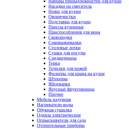
Наборы принадлежностей для кухни
Насадки на смеситель
Ножи для кухни
Овощечистки
Подставки для кухни
Прессы кухонные
Приспособления для вина
Сковородки
Соковыжималки
Столовые лотки
Сушки для посуды
Сэндвичницы
Терки
Точилки для ножей
Фильтры для крана на кухне
Штопоры
Яйцеварки
Ярусные фруктовницы
Прочие
Мебель надувная
Нагреватели воды
Обувная сушилка
Одеяла электрические
Опрыскиватели для сада
Отопительные приборы