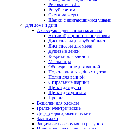
Рисование в 3D
Рисуй светом
Скетч маркеры
Шапки с двигающимися ушами
Для дома и дачи
Аксессуары для ванной комнаты
Антивибрационные подставки
Диспенсеры для зубной пасты
Диспенсеры для мыла
Душевые лейки
Коврики для ванной
Мыльницы
Оборудование для ванной
Подставки для зубных щеток
Полки для ванной
Стиральные шарики
Щетки для душа
Щетки для унитаза
Прочие
Вешалки для одежды
Грелки электрические
Диффузоры ароматические
Зажигалки
Защита от насекомых и грызунов
Инвентарь для огорода и сада