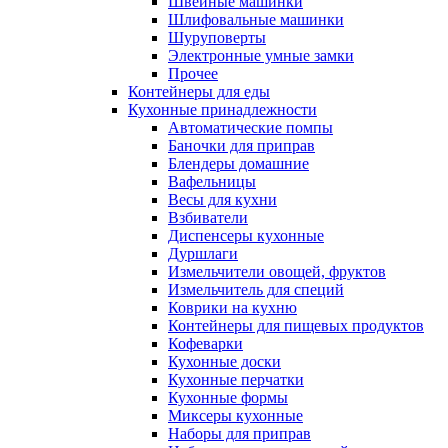
Швейные машинки
Шлифовальные машинки
Шуруповерты
Электронные умные замки
Прочее
Контейнеры для еды
Кухонные принадлежности
Автоматические помпы
Баночки для приправ
Блендеры домашние
Вафельницы
Весы для кухни
Взбиватели
Диспенсеры кухонные
Дуршлаги
Измельчители овощей, фруктов
Измельчитель для специй
Коврики на кухню
Контейнеры для пищевых продуктов
Кофеварки
Кухонные доски
Кухонные перчатки
Кухонные формы
Миксеры кухонные
Наборы для приправ