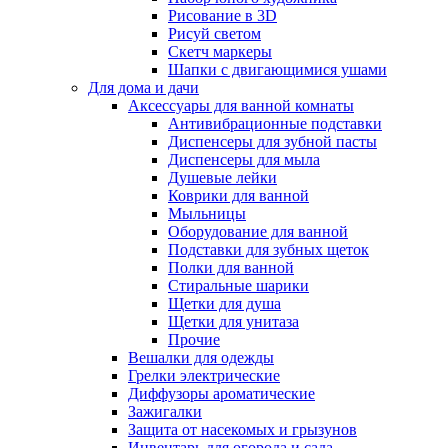
Рисование в 3D
Рисуй светом
Скетч маркеры
Шапки с двигающимися ушами
Для дома и дачи
Аксессуары для ванной комнаты
Антивибрационные подставки
Диспенсеры для зубной пасты
Диспенсеры для мыла
Душевые лейки
Коврики для ванной
Мыльницы
Оборудование для ванной
Подставки для зубных щеток
Полки для ванной
Стиральные шарики
Щетки для душа
Щетки для унитаза
Прочие
Вешалки для одежды
Грелки электрические
Диффузоры ароматические
Зажигалки
Защита от насекомых и грызунов
Инвентарь для огорода и сада