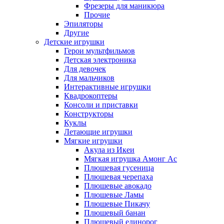
Фрезеры для маникюра
Прочие
Эпиляторы
Другие
Детские игрушки
Герои мультфильмов
Детская электроника
Для девочек
Для мальчиков
Интерактивные игрушки
Квадрокоптеры
Консоли и приставки
Конструкторы
Куклы
Летающие игрушки
Мягкие игрушки
Акула из Икеи
Мягкая игрушка Амонг Ас
Плюшевая гусеница
Плюшевая черепаха
Плюшевые авокадо
Плюшевые Ламы
Плюшевые Пикачу
Плюшевый банан
Плюшевый единорог