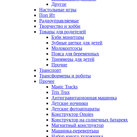
Другое
Настольные игры
Поп Ит
Радиоуправляемые
Творчество и хобби
Товары для родителей
Бэби мониторы
Зубные щетки для детей
Молокоотсосы
Пояса для беременных
Триммеры для детей
Прочие
Транспорт
Трансформеры и роботы
Прочее
Magic Tracks
Trix Trux
Антигравитационная машинка
Детские ночники
Детские фотоаппараты
Конструктор Onoies
Конструктор на солнечных батареях
Магнитный конструктор
Машинка-перевертыш
Набор юного художника