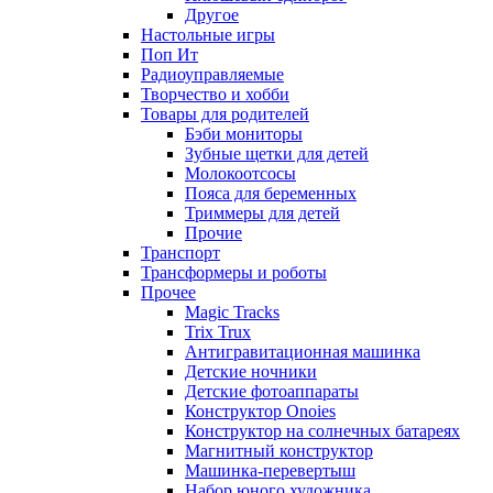
Другое
Настольные игры
Поп Ит
Радиоуправляемые
Творчество и хобби
Товары для родителей
Бэби мониторы
Зубные щетки для детей
Молокоотсосы
Пояса для беременных
Триммеры для детей
Прочие
Транспорт
Трансформеры и роботы
Прочее
Magic Tracks
Trix Trux
Антигравитационная машинка
Детские ночники
Детские фотоаппараты
Конструктор Onoies
Конструктор на солнечных батареях
Магнитный конструктор
Машинка-перевертыш
Набор юного художника