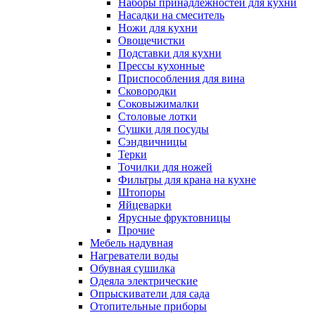
Наборы принадлежностей для кухни
Насадки на смеситель
Ножи для кухни
Овощечистки
Подставки для кухни
Прессы кухонные
Приспособления для вина
Сковородки
Соковыжималки
Столовые лотки
Сушки для посуды
Сэндвичницы
Терки
Точилки для ножей
Фильтры для крана на кухне
Штопоры
Яйцеварки
Ярусные фруктовницы
Прочие
Мебель надувная
Нагреватели воды
Обувная сушилка
Одеяла электрические
Опрыскиватели для сада
Отопительные приборы