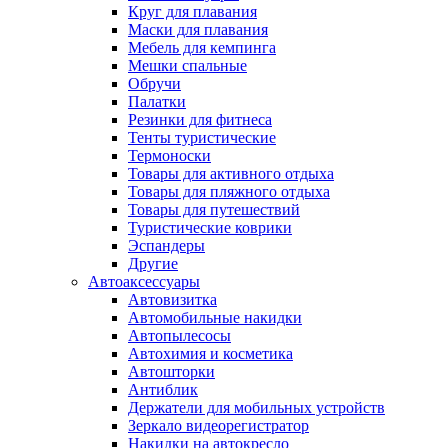
Круг для плавания
Маски для плавания
Мебель для кемпинга
Мешки спальные
Обручи
Палатки
Резинки для фитнеса
Тенты туристические
Термоноски
Товары для активного отдыха
Товары для пляжного отдыха
Товары для путешествий
Туристические коврики
Эспандеры
Другие
Автоаксессуары
Автовизитка
Автомобильные накидки
Автопылесосы
Автохимия и косметика
Автошторки
Антиблик
Держатели для мобильных устройств
Зеркало видеорегистратор
Накидки на автокресло