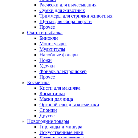
Расчески для вычесывания
Сумки для животных
Триммеры для стрижки животных
Щетки для сбора шерсти
Прочее
Охота и рыбалка
Бинокли
Монокуляры
Мультитулы
Налобные фонари
Ножи
Удочки
Фонарь-электрошокер
Прочее
Косметика
Кисти для макияжа
Косметички
Маски для лица
Органайзеры для косметики
Спонжи
Другое
Новогодние товары
Гирлянды и мишура
Искусственные елки
Лазерные проекторы