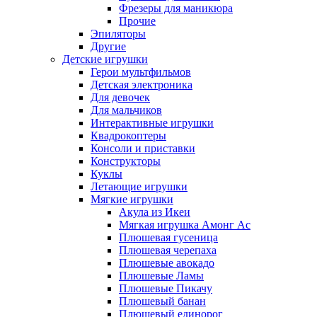
Фрезеры для маникюра
Прочие
Эпиляторы
Другие
Детские игрушки
Герои мультфильмов
Детская электроника
Для девочек
Для мальчиков
Интерактивные игрушки
Квадрокоптеры
Консоли и приставки
Конструкторы
Куклы
Летающие игрушки
Мягкие игрушки
Акула из Икеи
Мягкая игрушка Амонг Ас
Плюшевая гусеница
Плюшевая черепаха
Плюшевые авокадо
Плюшевые Ламы
Плюшевые Пикачу
Плюшевый банан
Плюшевый единорог