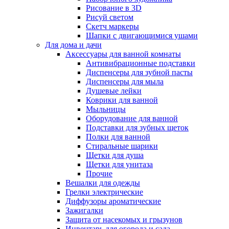
Рисование в 3D
Рисуй светом
Скетч маркеры
Шапки с двигающимися ушами
Для дома и дачи
Аксессуары для ванной комнаты
Антивибрационные подставки
Диспенсеры для зубной пасты
Диспенсеры для мыла
Душевые лейки
Коврики для ванной
Мыльницы
Оборудование для ванной
Подставки для зубных щеток
Полки для ванной
Стиральные шарики
Щетки для душа
Щетки для унитаза
Прочие
Вешалки для одежды
Грелки электрические
Диффузоры ароматические
Зажигалки
Защита от насекомых и грызунов
Инвентарь для огорода и сада