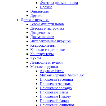
Фрезеры для маникюра
Прочие
Эпиляторы
Другие
Детские игрушки
Герои мультфильмов
Детская электроника
Для девочек
Для мальчиков
Интерактивные игрушки
Квадрокоптеры
Консоли и приставки
Конструкторы
Куклы
Летающие игрушки
Мягкие игрушки
Акула из Икеи
Мягкая игрушка Амонг Ас
Плюшевая гусеница
Плюшевая черепаха
Плюшевые авокадо
Плюшевые Ламы
Плюшевые Пикачу
Плюшевый банан
Плюшевый единорог