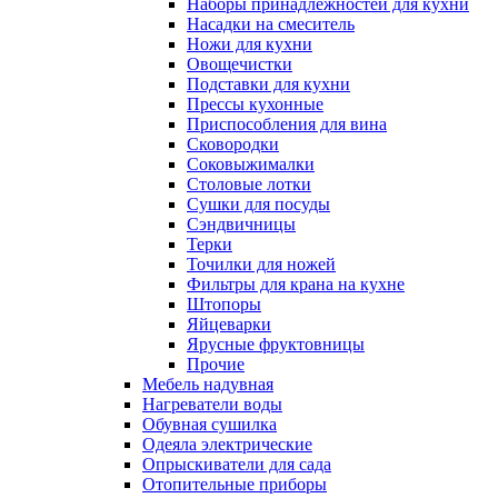
Наборы принадлежностей для кухни
Насадки на смеситель
Ножи для кухни
Овощечистки
Подставки для кухни
Прессы кухонные
Приспособления для вина
Сковородки
Соковыжималки
Столовые лотки
Сушки для посуды
Сэндвичницы
Терки
Точилки для ножей
Фильтры для крана на кухне
Штопоры
Яйцеварки
Ярусные фруктовницы
Прочие
Мебель надувная
Нагреватели воды
Обувная сушилка
Одеяла электрические
Опрыскиватели для сада
Отопительные приборы