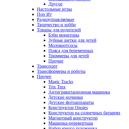
Другое
Настольные игры
Поп Ит
Радиоуправляемые
Творчество и хобби
Товары для родителей
Бэби мониторы
Зубные щетки для детей
Молокоотсосы
Пояса для беременных
Триммеры для детей
Прочие
Транспорт
Трансформеры и роботы
Прочее
Magic Tracks
Trix Trux
Антигравитационная машинка
Детские ночники
Детские фотоаппараты
Конструктор Onoies
Конструктор на солнечных батареях
Магнитный конструктор
Машинка-перевертыш
Набор юного художника