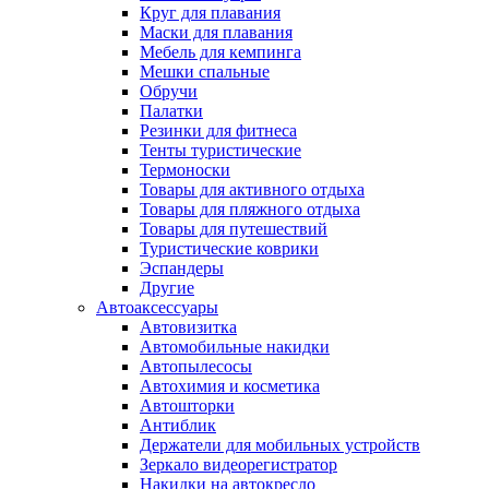
Круг для плавания
Маски для плавания
Мебель для кемпинга
Мешки спальные
Обручи
Палатки
Резинки для фитнеса
Тенты туристические
Термоноски
Товары для активного отдыха
Товары для пляжного отдыха
Товары для путешествий
Туристические коврики
Эспандеры
Другие
Автоаксессуары
Автовизитка
Автомобильные накидки
Автопылесосы
Автохимия и косметика
Автошторки
Антиблик
Держатели для мобильных устройств
Зеркало видеорегистратор
Накидки на автокресло