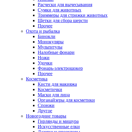
Расчески для вычесывания
Сумки для животных
Триммеры для стрижки животных
Щетки для сбора шерсти
Прочее
Охота и рыбалка
Бинокли
Монокуляры
Мультитулы
Налобные фонари
Ножи
Удочки
Фонарь-электрошокер
Прочее
Косметика
Кисти для макияжа
Косметички
Маски для лица
Органайзеры для косметики
Спонжи
Другое
Новогодние товары
Гирлянды и мишура
Искусственные елки
Лазерные проекторы