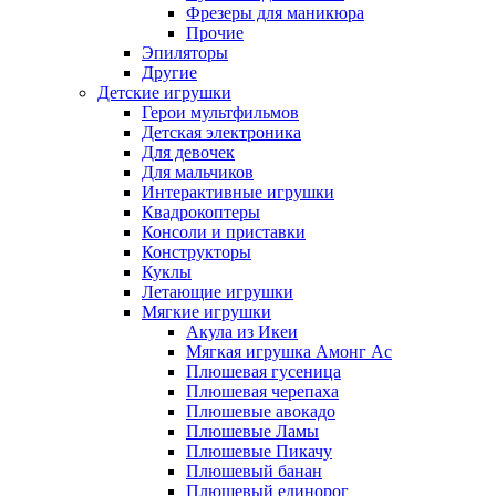
Фрезеры для маникюра
Прочие
Эпиляторы
Другие
Детские игрушки
Герои мультфильмов
Детская электроника
Для девочек
Для мальчиков
Интерактивные игрушки
Квадрокоптеры
Консоли и приставки
Конструкторы
Куклы
Летающие игрушки
Мягкие игрушки
Акула из Икеи
Мягкая игрушка Амонг Ас
Плюшевая гусеница
Плюшевая черепаха
Плюшевые авокадо
Плюшевые Ламы
Плюшевые Пикачу
Плюшевый банан
Плюшевый единорог