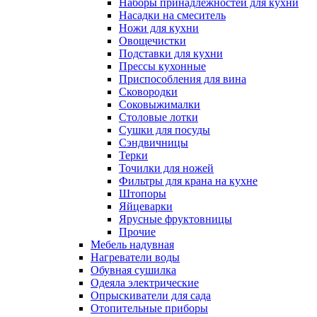
Наборы принадлежностей для кухни
Насадки на смеситель
Ножи для кухни
Овощечистки
Подставки для кухни
Прессы кухонные
Приспособления для вина
Сковородки
Соковыжималки
Столовые лотки
Сушки для посуды
Сэндвичницы
Терки
Точилки для ножей
Фильтры для крана на кухне
Штопоры
Яйцеварки
Ярусные фруктовницы
Прочие
Мебель надувная
Нагреватели воды
Обувная сушилка
Одеяла электрические
Опрыскиватели для сада
Отопительные приборы