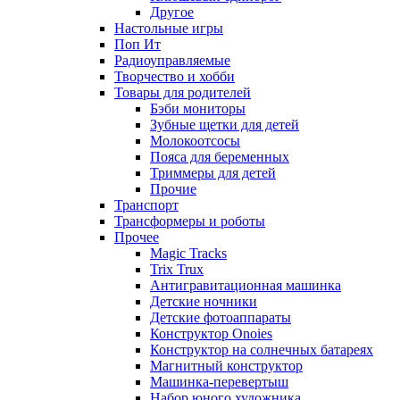
Другое
Настольные игры
Поп Ит
Радиоуправляемые
Творчество и хобби
Товары для родителей
Бэби мониторы
Зубные щетки для детей
Молокоотсосы
Пояса для беременных
Триммеры для детей
Прочие
Транспорт
Трансформеры и роботы
Прочее
Magic Tracks
Trix Trux
Антигравитационная машинка
Детские ночники
Детские фотоаппараты
Конструктор Onoies
Конструктор на солнечных батареях
Магнитный конструктор
Машинка-перевертыш
Набор юного художника