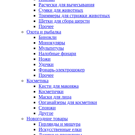
Расчески для вычесывания
Сумки для животных
Триммеры для стрижки животных
Щетки для сбора шерсти
Прочее
Охота и рыбалка
Бинокли
Монокуляры
Мультитулы
Налобные фонари
Ножи
Удочки
Фонарь-электрошокер
Прочее
Косметика
Кисти для макияжа
Косметички
Маски для лица
Органайзеры для косметики
Спонжи
Другое
Новогодние товары
Гирлянды и мишура
Искусственные елки
Лазерные проекторы