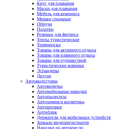
Круг для плавания
Маски для плавания
Мебель для кемпинга
Мешки спальные
Обручи
Палатки
Резинки для фитнеса
Тенты туристические
Термоноски
Товары для активного отдыха
Товары для пляжного отдыха
Товары для путешествий
Туристические коврики
Эспандеры
Другие
Автоаксессуары
Автовизитка
Автомобильные накидки
Автопылесосы
Автохимия и косметика
Автошторки
Антиблик
Держатели для мобильных устройств
Зеркало видеорегистратор
Накидки на автокресло