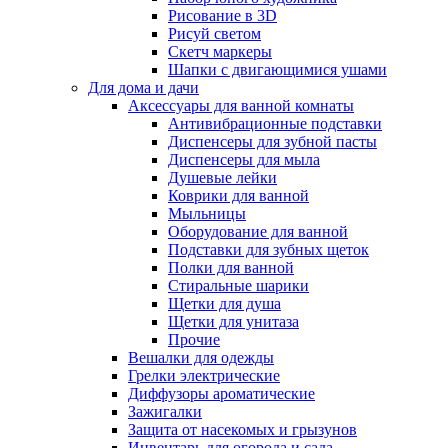
Рисование в 3D
Рисуй светом
Скетч маркеры
Шапки с двигающимися ушами
Для дома и дачи
Аксессуары для ванной комнаты
Антивибрационные подставки
Диспенсеры для зубной пасты
Диспенсеры для мыла
Душевые лейки
Коврики для ванной
Мыльницы
Оборудование для ванной
Подставки для зубных щеток
Полки для ванной
Стиральные шарики
Щетки для душа
Щетки для унитаза
Прочие
Вешалки для одежды
Грелки электрические
Диффузоры ароматические
Зажигалки
Защита от насекомых и грызунов
Инвентарь для огорода и сада