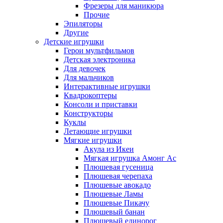
Фрезеры для маникюра
Прочие
Эпиляторы
Другие
Детские игрушки
Герои мультфильмов
Детская электроника
Для девочек
Для мальчиков
Интерактивные игрушки
Квадрокоптеры
Консоли и приставки
Конструкторы
Куклы
Летающие игрушки
Мягкие игрушки
Акула из Икеи
Мягкая игрушка Амонг Ас
Плюшевая гусеница
Плюшевая черепаха
Плюшевые авокадо
Плюшевые Ламы
Плюшевые Пикачу
Плюшевый банан
Плюшевый единорог