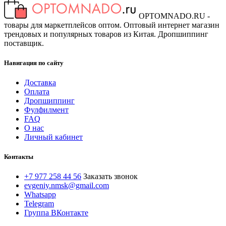
OPTOMNADO.RU -
товары для маркетплейсов оптом. Оптовый интернет магазин
трендовых и популярных товаров из Китая. Дропшиппинг
поставщик.
Навигация по сайту
Доставка
Оплата
Дропшиппинг
Фулфилмент
FAQ
О нас
Личный кабинет
Контакты
+7 977 258 44 56
Заказать звонок
evgeniy.nmsk@gmail.com
Whatsapp
Telegram
Группа ВКонтакте