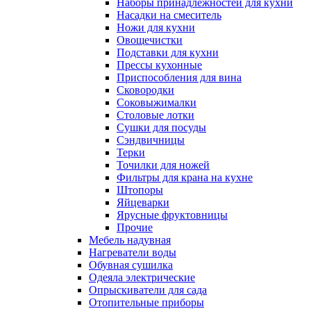
Наборы принадлежностей для кухни
Насадки на смеситель
Ножи для кухни
Овощечистки
Подставки для кухни
Прессы кухонные
Приспособления для вина
Сковородки
Соковыжималки
Столовые лотки
Сушки для посуды
Сэндвичницы
Терки
Точилки для ножей
Фильтры для крана на кухне
Штопоры
Яйцеварки
Ярусные фруктовницы
Прочие
Мебель надувная
Нагреватели воды
Обувная сушилка
Одеяла электрические
Опрыскиватели для сада
Отопительные приборы