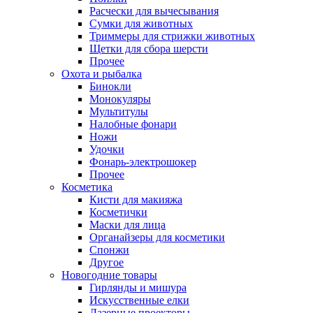
Расчески для вычесывания
Сумки для животных
Триммеры для стрижки животных
Щетки для сбора шерсти
Прочее
Охота и рыбалка
Бинокли
Монокуляры
Мультитулы
Налобные фонари
Ножи
Удочки
Фонарь-электрошокер
Прочее
Косметика
Кисти для макияжа
Косметички
Маски для лица
Органайзеры для косметики
Спонжи
Другое
Новогодние товары
Гирлянды и мишура
Искусственные елки
Лазерные проекторы