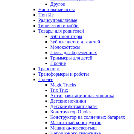
Другое
Настольные игры
Поп Ит
Радиоуправляемые
Творчество и хобби
Товары для родителей
Бэби мониторы
Зубные щетки для детей
Молокоотсосы
Пояса для беременных
Триммеры для детей
Прочие
Транспорт
Трансформеры и роботы
Прочее
Magic Tracks
Trix Trux
Антигравитационная машинка
Детские ночники
Детские фотоаппараты
Конструктор Onoies
Конструктор на солнечных батареях
Магнитный конструктор
Машинка-перевертыш
Набор юного художника