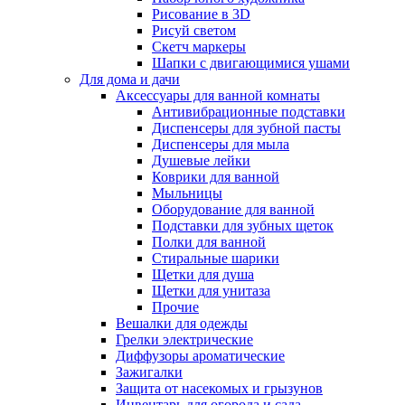
Рисование в 3D
Рисуй светом
Скетч маркеры
Шапки с двигающимися ушами
Для дома и дачи
Аксессуары для ванной комнаты
Антивибрационные подставки
Диспенсеры для зубной пасты
Диспенсеры для мыла
Душевые лейки
Коврики для ванной
Мыльницы
Оборудование для ванной
Подставки для зубных щеток
Полки для ванной
Стиральные шарики
Щетки для душа
Щетки для унитаза
Прочие
Вешалки для одежды
Грелки электрические
Диффузоры ароматические
Зажигалки
Защита от насекомых и грызунов
Инвентарь для огорода и сада