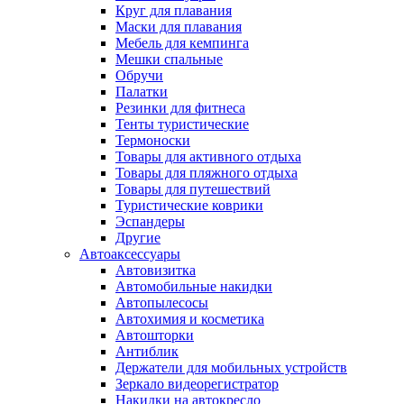
Круг для плавания
Маски для плавания
Мебель для кемпинга
Мешки спальные
Обручи
Палатки
Резинки для фитнеса
Тенты туристические
Термоноски
Товары для активного отдыха
Товары для пляжного отдыха
Товары для путешествий
Туристические коврики
Эспандеры
Другие
Автоаксессуары
Автовизитка
Автомобильные накидки
Автопылесосы
Автохимия и косметика
Автошторки
Антиблик
Держатели для мобильных устройств
Зеркало видеорегистратор
Накидки на автокресло