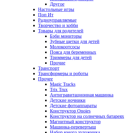
Другое
Настольные игры
Поп Ит
Радиоуправляемые
Творчество и хобби
Товары для родителей
Бэби мониторы
Зубные щетки для детей
Молокоотсосы
Пояса для беременных
Триммеры для детей
Прочие
Транспорт
Трансформеры и роботы
Прочее
Magic Tracks
Trix Trux
Антигравитационная машинка
Детские ночники
Детские фотоаппараты
Конструктор Onoies
Конструктор на солнечных батареях
Магнитный конструктор
Машинка-перевертыш
Набор юного художника