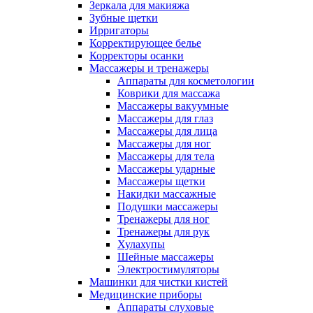
Зеркала для макияжа
Зубные щетки
Ирригаторы
Корректирующее белье
Корректоры осанки
Массажеры и тренажеры
Аппараты для косметологии
Коврики для массажа
Массажеры вакуумные
Массажеры для глаз
Массажеры для лица
Массажеры для ног
Массажеры для тела
Массажеры ударные
Массажеры щетки
Накидки массажные
Подушки массажеры
Тренажеры для ног
Тренажеры для рук
Хулахупы
Шейные массажеры
Электростимуляторы
Машинки для чистки кистей
Медицинские приборы
Аппараты слуховые