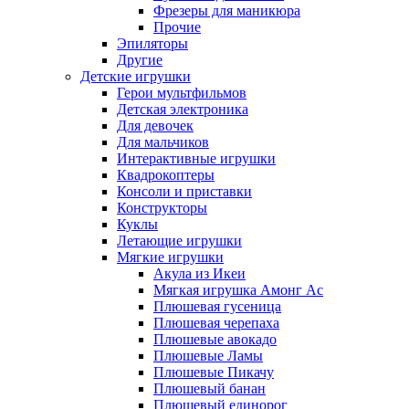
Фрезеры для маникюра
Прочие
Эпиляторы
Другие
Детские игрушки
Герои мультфильмов
Детская электроника
Для девочек
Для мальчиков
Интерактивные игрушки
Квадрокоптеры
Консоли и приставки
Конструкторы
Куклы
Летающие игрушки
Мягкие игрушки
Акула из Икеи
Мягкая игрушка Амонг Ас
Плюшевая гусеница
Плюшевая черепаха
Плюшевые авокадо
Плюшевые Ламы
Плюшевые Пикачу
Плюшевый банан
Плюшевый единорог