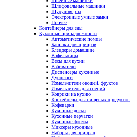
Швейные машинки
Шлифовальные машинки
Шуруповерты
Электронные умные замки
Прочее
Контейнеры для еды
Кухонные принадлежности
Автоматические помпы
Баночки для приправ
Блендеры домашние
Вафельницы
Весы для кухни
Взбиватели
Диспенсеры кухонные
Дуршлаги
Измельчители овощей, фруктов
Измельчитель для специй
Коврики на кухню
Контейнеры для пищевых продуктов
Кофеварки
Кухонные доски
Кухонные перчатки
Кухонные формы
Миксеры кухонные
Наборы для приправ