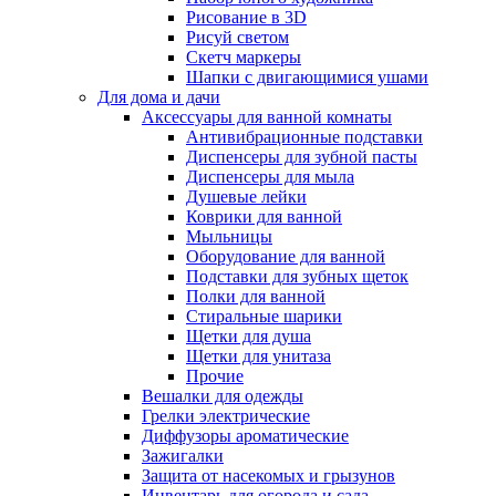
Рисование в 3D
Рисуй светом
Скетч маркеры
Шапки с двигающимися ушами
Для дома и дачи
Аксессуары для ванной комнаты
Антивибрационные подставки
Диспенсеры для зубной пасты
Диспенсеры для мыла
Душевые лейки
Коврики для ванной
Мыльницы
Оборудование для ванной
Подставки для зубных щеток
Полки для ванной
Стиральные шарики
Щетки для душа
Щетки для унитаза
Прочие
Вешалки для одежды
Грелки электрические
Диффузоры ароматические
Зажигалки
Защита от насекомых и грызунов
Инвентарь для огорода и сада