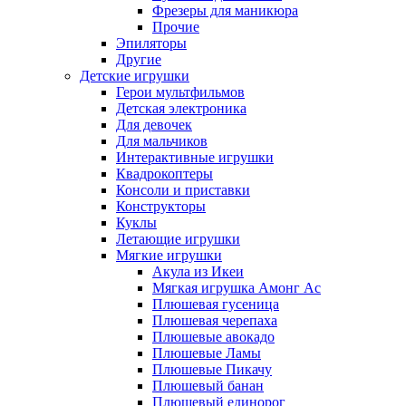
Фрезеры для маникюра
Прочие
Эпиляторы
Другие
Детские игрушки
Герои мультфильмов
Детская электроника
Для девочек
Для мальчиков
Интерактивные игрушки
Квадрокоптеры
Консоли и приставки
Конструкторы
Куклы
Летающие игрушки
Мягкие игрушки
Акула из Икеи
Мягкая игрушка Амонг Ас
Плюшевая гусеница
Плюшевая черепаха
Плюшевые авокадо
Плюшевые Ламы
Плюшевые Пикачу
Плюшевый банан
Плюшевый единорог