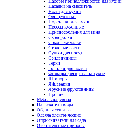
Наборы принадлежностей для кухни
Насадки на смеситель
Ножи для кухни
Овощечистки
Подставки для кухни
Прессы кухонные
Приспособления для вина
Сковородки
Соковыжималки
Столовые лотки
Сушки для посуды
Сэндвичницы
Терки
Точилки для ножей
Фильтры для крана на кухне
Штопоры
Яйцеварки
Ярусные фруктовницы
Прочие
Мебель надувная
Нагреватели воды
Обувная сушилка
Одеяла электрические
Опрыскиватели для сада
Отопительные приборы