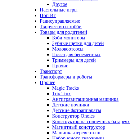
Другое
Настольные игры
Поп Ит
Радиоуправляемые
Творчество и хобби
Товары для родителей
Бэби мониторы
Зубные щетки для детей
Молокоотсосы
Пояса для беременных
Триммеры для детей
Прочие
Транспорт
Трансформеры и роботы
Прочее
Magic Tracks
Trix Trux
Антигравитационная машинка
Детские ночники
Детские фотоаппараты
Конструктор Onoies
Конструктор на солнечных батареях
Магнитный конструктор
Машинка-перевертыш
Набор юного художника