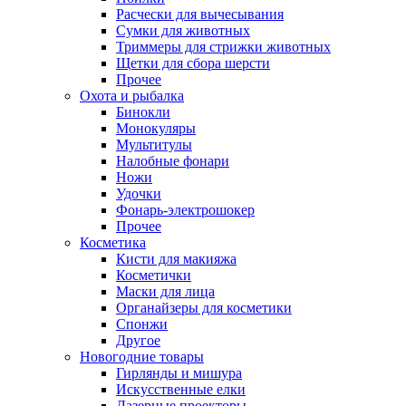
Расчески для вычесывания
Сумки для животных
Триммеры для стрижки животных
Щетки для сбора шерсти
Прочее
Охота и рыбалка
Бинокли
Монокуляры
Мультитулы
Налобные фонари
Ножи
Удочки
Фонарь-электрошокер
Прочее
Косметика
Кисти для макияжа
Косметички
Маски для лица
Органайзеры для косметики
Спонжи
Другое
Новогодние товары
Гирлянды и мишура
Искусственные елки
Лазерные проекторы