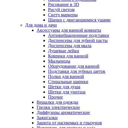
Рисование в 3D
Рисуй светом
Скетч маркеры
Шапки с двигающимися ушами
Для дома и дачи
Аксессуары для ванной комнаты
Антивибрационные подставки
Диспенсеры для зубной пасты
Диспенсеры для мыла
Душевые лейки
Коврики для ванной
Мыльницы
Оборудование для ванной
Подставки для зубных щеток
Полки для ванной
Стиральные шарики
Щетки для душа
Щетки для унитаза
Прочие
Вешалки для одежды
Грелки электрические
Диффузоры ароматические
Зажигалки
Защита от насекомых и грызунов
Инвентарь для огорода и сада