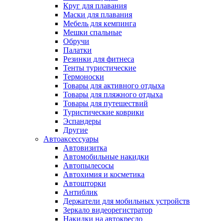
Круг для плавания
Маски для плавания
Мебель для кемпинга
Мешки спальные
Обручи
Палатки
Резинки для фитнеса
Тенты туристические
Термоноски
Товары для активного отдыха
Товары для пляжного отдыха
Товары для путешествий
Туристические коврики
Эспандеры
Другие
Автоаксессуары
Автовизитка
Автомобильные накидки
Автопылесосы
Автохимия и косметика
Автошторки
Антиблик
Держатели для мобильных устройств
Зеркало видеорегистратор
Накидки на автокресло