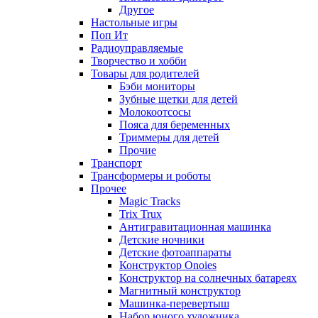
Другое
Настольные игры
Поп Ит
Радиоуправляемые
Творчество и хобби
Товары для родителей
Бэби мониторы
Зубные щетки для детей
Молокоотсосы
Пояса для беременных
Триммеры для детей
Прочие
Транспорт
Трансформеры и роботы
Прочее
Magic Tracks
Trix Trux
Антигравитационная машинка
Детские ночники
Детские фотоаппараты
Конструктор Onoies
Конструктор на солнечных батареях
Магнитный конструктор
Машинка-перевертыш
Набор юного художника