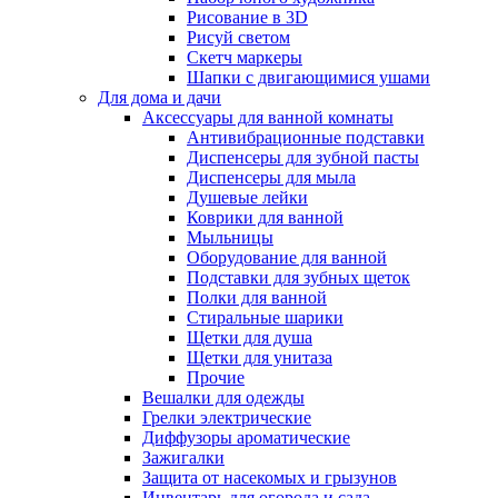
Рисование в 3D
Рисуй светом
Скетч маркеры
Шапки с двигающимися ушами
Для дома и дачи
Аксессуары для ванной комнаты
Антивибрационные подставки
Диспенсеры для зубной пасты
Диспенсеры для мыла
Душевые лейки
Коврики для ванной
Мыльницы
Оборудование для ванной
Подставки для зубных щеток
Полки для ванной
Стиральные шарики
Щетки для душа
Щетки для унитаза
Прочие
Вешалки для одежды
Грелки электрические
Диффузоры ароматические
Зажигалки
Защита от насекомых и грызунов
Инвентарь для огорода и сада