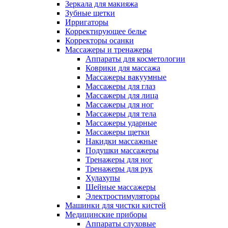
Зеркала для макияжа
Зубные щетки
Ирригаторы
Корректирующее белье
Корректоры осанки
Массажеры и тренажеры
Аппараты для косметологии
Коврики для массажа
Массажеры вакуумные
Массажеры для глаз
Массажеры для лица
Массажеры для ног
Массажеры для тела
Массажеры ударные
Массажеры щетки
Накидки массажные
Подушки массажеры
Тренажеры для ног
Тренажеры для рук
Хулахупы
Шейные массажеры
Электростимуляторы
Машинки для чистки кистей
Медицинские приборы
Аппараты слуховые