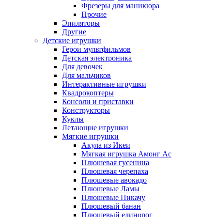
Фрезеры для маникюра
Прочие
Эпиляторы
Другие
Детские игрушки
Герои мультфильмов
Детская электроника
Для девочек
Для мальчиков
Интерактивные игрушки
Квадрокоптеры
Консоли и приставки
Конструкторы
Куклы
Летающие игрушки
Мягкие игрушки
Акула из Икеи
Мягкая игрушка Амонг Ас
Плюшевая гусеница
Плюшевая черепаха
Плюшевые авокадо
Плюшевые Ламы
Плюшевые Пикачу
Плюшевый банан
Плюшевый единорог