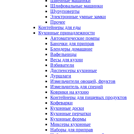
Швейные машинки
Шлифовальные машинки
Шуруповерты
Электронные умные замки
Прочее
Контейнеры для еды
Кухонные принадлежности
Автоматические помпы
Баночки для приправ
Блендеры домашние
Вафельницы
Весы для кухни
Взбиватели
Диспенсеры кухонные
Дуршлаги
Измельчители овощей, фруктов
Измельчитель для специй
Коврики на кухню
Контейнеры для пищевых продуктов
Кофеварки
Кухонные доски
Кухонные перчатки
Кухонные формы
Миксеры кухонные
Наборы для приправ