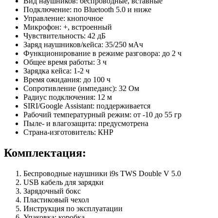
Вид наушников: беспроводные, вставные
Подключение: по Bluetooth 5.0 и ниже
Управление: кнопочное
Микрофон: +, встроенный
Чувствительность: 42 дБ
Заряд наушников/кейса: 35/250 мАч
Функционирование в режиме разговора: до 2 ч
Общее время работы: 3 ч
Зарядка кейса: 1-2 ч
Время ожидания: до 100 ч
Сопротивление (импеданс): 32 Ом
Радиус подключения: 12 м
SIRI/Gооglе Аssistаnt: поддерживается
Рабочий температурный режим: от -10 до 55 гр
Пыле- и влагозащита: предусмотрена
Страна-изготовитель: КНР
Комплектация:
Беспроводные наушники i9s TWS Double V 5.0
USB кабель для зарядки
Зарядочный бокс
Пластиковый чехол
Инструкция по эксплуатации
Упаковка: коробка