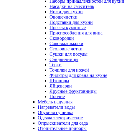
Наборы принадлежностей для кухни
Насадки на смеситель
Ножи для кухни
Овощечистки
Подставки для кухни
Прессы кухонные
Приспособления для вина
Сковородки
Соковыжималки
Столовые лотки
Сушки для посуды
Сэндвичницы
Терки
Точилки для ножей
Фильтры для крана на кухне
Штопоры
Яйцеварки
Ярусные фруктовницы
Прочие
Мебель надувная
Нагреватели воды
Обувная сушилка
Одеяла электрические
Опрыскиватели для сада
Отопительные приборы