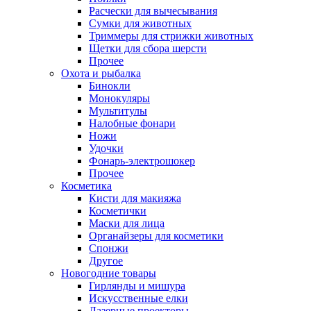
Расчески для вычесывания
Сумки для животных
Триммеры для стрижки животных
Щетки для сбора шерсти
Прочее
Охота и рыбалка
Бинокли
Монокуляры
Мультитулы
Налобные фонари
Ножи
Удочки
Фонарь-электрошокер
Прочее
Косметика
Кисти для макияжа
Косметички
Маски для лица
Органайзеры для косметики
Спонжи
Другое
Новогодние товары
Гирлянды и мишура
Искусственные елки
Лазерные проекторы