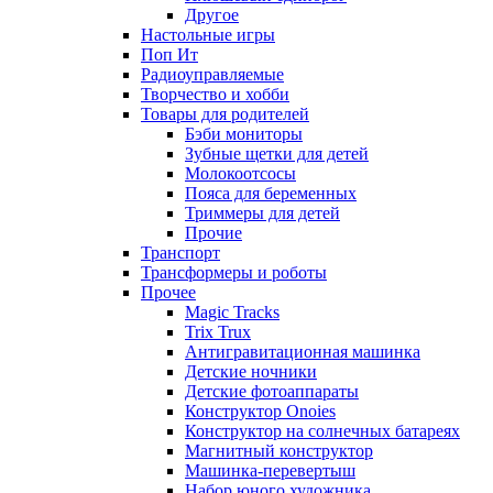
Другое
Настольные игры
Поп Ит
Радиоуправляемые
Творчество и хобби
Товары для родителей
Бэби мониторы
Зубные щетки для детей
Молокоотсосы
Пояса для беременных
Триммеры для детей
Прочие
Транспорт
Трансформеры и роботы
Прочее
Magic Tracks
Trix Trux
Антигравитационная машинка
Детские ночники
Детские фотоаппараты
Конструктор Onoies
Конструктор на солнечных батареях
Магнитный конструктор
Машинка-перевертыш
Набор юного художника