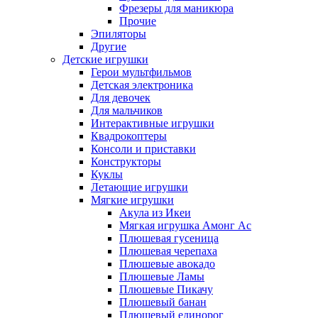
Фрезеры для маникюра
Прочие
Эпиляторы
Другие
Детские игрушки
Герои мультфильмов
Детская электроника
Для девочек
Для мальчиков
Интерактивные игрушки
Квадрокоптеры
Консоли и приставки
Конструкторы
Куклы
Летающие игрушки
Мягкие игрушки
Акула из Икеи
Мягкая игрушка Амонг Ас
Плюшевая гусеница
Плюшевая черепаха
Плюшевые авокадо
Плюшевые Ламы
Плюшевые Пикачу
Плюшевый банан
Плюшевый единорог