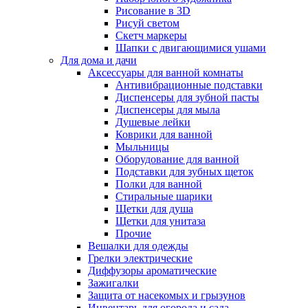
Рисование в 3D
Рисуй светом
Скетч маркеры
Шапки с двигающимися ушами
Для дома и дачи
Аксессуары для ванной комнаты
Антивибрационные подставки
Диспенсеры для зубной пасты
Диспенсеры для мыла
Душевые лейки
Коврики для ванной
Мыльницы
Оборудование для ванной
Подставки для зубных щеток
Полки для ванной
Стиральные шарики
Щетки для душа
Щетки для унитаза
Прочие
Вешалки для одежды
Грелки электрические
Диффузоры ароматические
Зажигалки
Защита от насекомых и грызунов
Инвентарь для огорода и сада