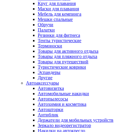
Круг для плавания
Маски для плавания
Мебель для кемпинга
Мешки спальные
Обручи
Палатки
Резинки для фитнеса
Тенты туристические
Термоноски
Товары для активного отдыха
Товары для пляжного отдыха
Товары для путешествий
Туристические коврики
Эспандеры
Другие
Автоаксессуары
Автовизитка
Автомобильные накидки
Автопылесосы
Автохимия и косметика
Автошторки
Антиблик
Держатели для мобильных устройств
Зеркало видеорегистратор
Накидки на автокресло