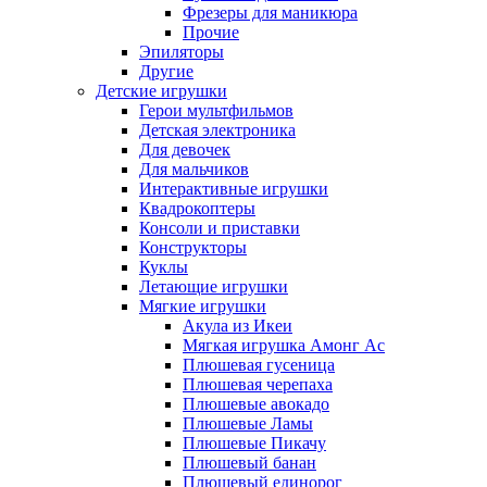
Фрезеры для маникюра
Прочие
Эпиляторы
Другие
Детские игрушки
Герои мультфильмов
Детская электроника
Для девочек
Для мальчиков
Интерактивные игрушки
Квадрокоптеры
Консоли и приставки
Конструкторы
Куклы
Летающие игрушки
Мягкие игрушки
Акула из Икеи
Мягкая игрушка Амонг Ас
Плюшевая гусеница
Плюшевая черепаха
Плюшевые авокадо
Плюшевые Ламы
Плюшевые Пикачу
Плюшевый банан
Плюшевый единорог