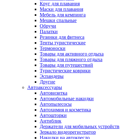
Круг для плавания
Маски для плавания
Мебель для кемпинга
Мешки спальные
Обручи
Палатки
Резинки для фитнеса
Тенты туристические
Термоноски
Товары для активного отдыха
Товары для пляжного отдыха
Товары для путешествий
Туристические коврики
Эспандеры
Другие
Автоаксессуары
Автовизитка
Автомобильные накидки
Автопылесосы
Автохимия и косметика
Автошторки
Антиблик
Держатели для мобильных устройств
Зеркало видеорегистратор
Накидки на автокресло