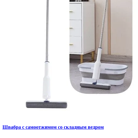
Швабра с самоотжимом со складным ведром