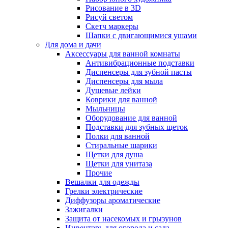
Рисование в 3D
Рисуй светом
Скетч маркеры
Шапки с двигающимися ушами
Для дома и дачи
Аксессуары для ванной комнаты
Антивибрационные подставки
Диспенсеры для зубной пасты
Диспенсеры для мыла
Душевые лейки
Коврики для ванной
Мыльницы
Оборудование для ванной
Подставки для зубных щеток
Полки для ванной
Стиральные шарики
Щетки для душа
Щетки для унитаза
Прочие
Вешалки для одежды
Грелки электрические
Диффузоры ароматические
Зажигалки
Защита от насекомых и грызунов
Инвентарь для огорода и сада