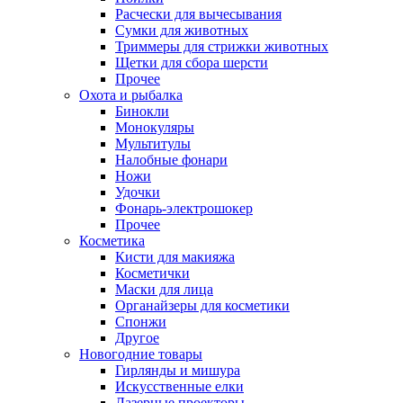
Расчески для вычесывания
Сумки для животных
Триммеры для стрижки животных
Щетки для сбора шерсти
Прочее
Охота и рыбалка
Бинокли
Монокуляры
Мультитулы
Налобные фонари
Ножи
Удочки
Фонарь-электрошокер
Прочее
Косметика
Кисти для макияжа
Косметички
Маски для лица
Органайзеры для косметики
Спонжи
Другое
Новогодние товары
Гирлянды и мишура
Искусственные елки
Лазерные проекторы