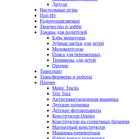
Другое
Настольные игры
Поп Ит
Радиоуправляемые
Творчество и хобби
Товары для родителей
Бэби мониторы
Зубные щетки для детей
Молокоотсосы
Пояса для беременных
Триммеры для детей
Прочие
Транспорт
Трансформеры и роботы
Прочее
Magic Tracks
Trix Trux
Антигравитационная машинка
Детские ночники
Детские фотоаппараты
Конструктор Onoies
Конструктор на солнечных батареях
Магнитный конструктор
Машинка-перевертыш
Набор юного художника