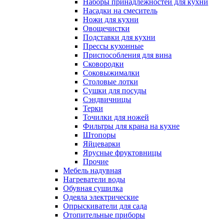
Наборы принадлежностей для кухни
Насадки на смеситель
Ножи для кухни
Овощечистки
Подставки для кухни
Прессы кухонные
Приспособления для вина
Сковородки
Соковыжималки
Столовые лотки
Сушки для посуды
Сэндвичницы
Терки
Точилки для ножей
Фильтры для крана на кухне
Штопоры
Яйцеварки
Ярусные фруктовницы
Прочие
Мебель надувная
Нагреватели воды
Обувная сушилка
Одеяла электрические
Опрыскиватели для сада
Отопительные приборы