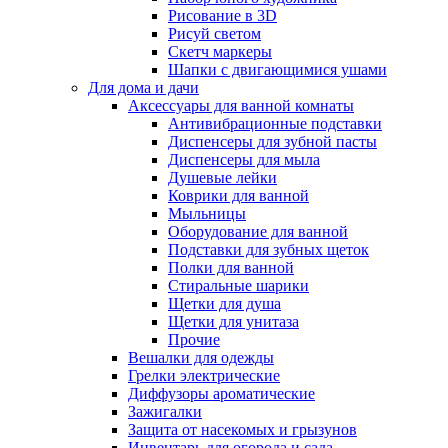
Рисование в 3D
Рисуй светом
Скетч маркеры
Шапки с двигающимися ушами
Для дома и дачи
Аксессуары для ванной комнаты
Антивибрационные подставки
Диспенсеры для зубной пасты
Диспенсеры для мыла
Душевые лейки
Коврики для ванной
Мыльницы
Оборудование для ванной
Подставки для зубных щеток
Полки для ванной
Стиральные шарики
Щетки для душа
Щетки для унитаза
Прочие
Вешалки для одежды
Грелки электрические
Диффузоры ароматические
Зажигалки
Защита от насекомых и грызунов
Инвентарь для огорода и сада