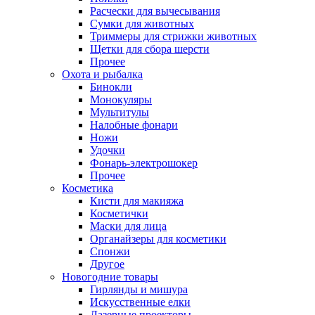
Расчески для вычесывания
Сумки для животных
Триммеры для стрижки животных
Щетки для сбора шерсти
Прочее
Охота и рыбалка
Бинокли
Монокуляры
Мультитулы
Налобные фонари
Ножи
Удочки
Фонарь-электрошокер
Прочее
Косметика
Кисти для макияжа
Косметички
Маски для лица
Органайзеры для косметики
Спонжи
Другое
Новогодние товары
Гирлянды и мишура
Искусственные елки
Лазерные проекторы