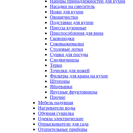
Наборы принадлежностей для кухни
Насадки на смеситель
Ножи для кухни
Овощечистки
Подставки для кухни
Прессы кухонные
Приспособления для вина
Сковородки
Соковыжималки
Столовые лотки
Сушки для посуды
Сэндвичницы
Терки
Точилки для ножей
Фильтры для крана на кухне
Штопоры
Яйцеварки
Ярусные фруктовницы
Прочие
Мебель надувная
Нагреватели воды
Обувная сушилка
Одеяла электрические
Опрыскиватели для сада
Отопительные приборы