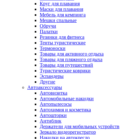
Круг для плавания
Маски для плавания
Мебель для кемпинга
Мешки спальные
Обручи
Палатки
Резинки для фитнеса
Тенты туристические
Термоноски
Товары для активного отдыха
Товары для пляжного отдыха
Товары для путешествий
Туристические коврики
Эспандеры
Другие
Автоаксессуары
Автовизитка
Автомобильные накидки
Автопылесосы
Автохимия и косметика
Автошторки
Антиблик
Держатели для мобильных устройств
Зеркало видеорегистратор
Накидки на автокресло