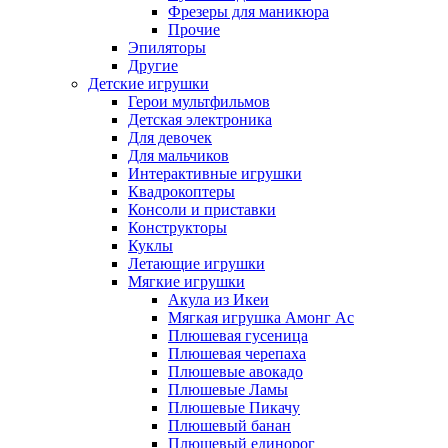
Фрезеры для маникюра
Прочие
Эпиляторы
Другие
Детские игрушки
Герои мультфильмов
Детская электроника
Для девочек
Для мальчиков
Интерактивные игрушки
Квадрокоптеры
Консоли и приставки
Конструкторы
Куклы
Летающие игрушки
Мягкие игрушки
Акула из Икеи
Мягкая игрушка Амонг Ас
Плюшевая гусеница
Плюшевая черепаха
Плюшевые авокадо
Плюшевые Ламы
Плюшевые Пикачу
Плюшевый банан
Плюшевый единорог