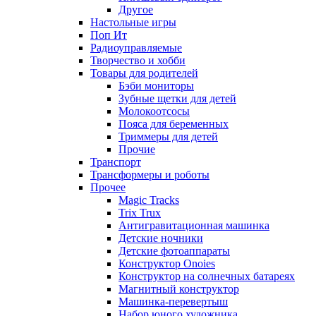
Другое
Настольные игры
Поп Ит
Радиоуправляемые
Творчество и хобби
Товары для родителей
Бэби мониторы
Зубные щетки для детей
Молокоотсосы
Пояса для беременных
Триммеры для детей
Прочие
Транспорт
Трансформеры и роботы
Прочее
Magic Tracks
Trix Trux
Антигравитационная машинка
Детские ночники
Детские фотоаппараты
Конструктор Onoies
Конструктор на солнечных батареях
Магнитный конструктор
Машинка-перевертыш
Набор юного художника