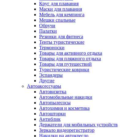
Круг для плавания
Маски для плавания
Мебель для кемпинга
Мешки спальные
Обручи
Палатки
Резинки для фитнеса
Тенты туристические
Термоноски
Товары для активного отдыха
Товары для пляжного отдыха
Товары для путешествий
Туристические коврики
Эспандеры
Другие
Автоаксессуары
Автовизитка
Автомобильные накидки
Автопылесосы
Автохимия и косметика
Автошторки
Антиблик
Держатели для мобильных устройств
Зеркало видеорегистратор
Накидки на автокресло