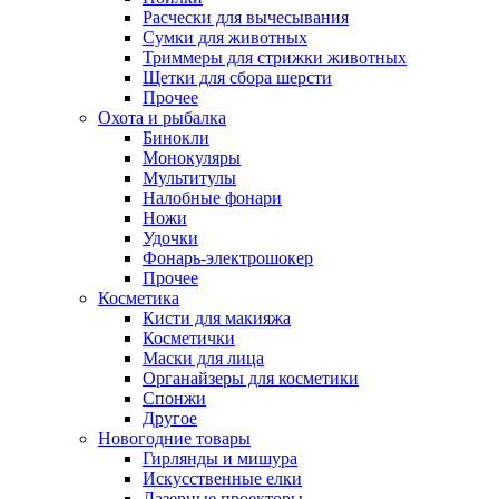
Расчески для вычесывания
Сумки для животных
Триммеры для стрижки животных
Щетки для сбора шерсти
Прочее
Охота и рыбалка
Бинокли
Монокуляры
Мультитулы
Налобные фонари
Ножи
Удочки
Фонарь-электрошокер
Прочее
Косметика
Кисти для макияжа
Косметички
Маски для лица
Органайзеры для косметики
Спонжи
Другое
Новогодние товары
Гирлянды и мишура
Искусственные елки
Лазерные проекторы