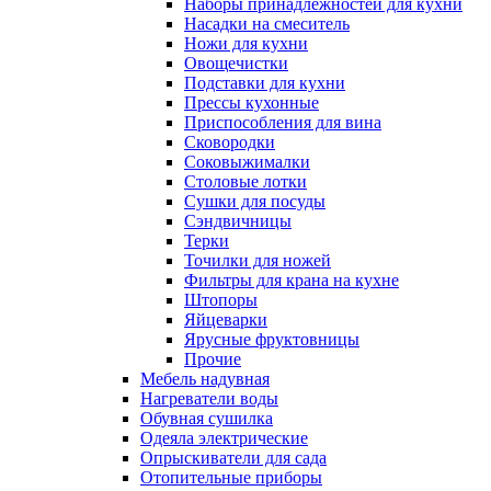
Наборы принадлежностей для кухни
Насадки на смеситель
Ножи для кухни
Овощечистки
Подставки для кухни
Прессы кухонные
Приспособления для вина
Сковородки
Соковыжималки
Столовые лотки
Сушки для посуды
Сэндвичницы
Терки
Точилки для ножей
Фильтры для крана на кухне
Штопоры
Яйцеварки
Ярусные фруктовницы
Прочие
Мебель надувная
Нагреватели воды
Обувная сушилка
Одеяла электрические
Опрыскиватели для сада
Отопительные приборы