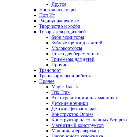
Другое
Настольные игры
Поп Ит
Радиоуправляемые
Творчество и хобби
Товары для родителей
Бэби мониторы
Зубные щетки для детей
Молокоотсосы
Пояса для беременных
Триммеры для детей
Прочие
Транспорт
Трансформеры и роботы
Прочее
Magic Tracks
Trix Trux
Антигравитационная машинка
Детские ночники
Детские фотоаппараты
Конструктор Onoies
Конструктор на солнечных батареях
Магнитный конструктор
Машинка-перевертыш
Набор юного художника