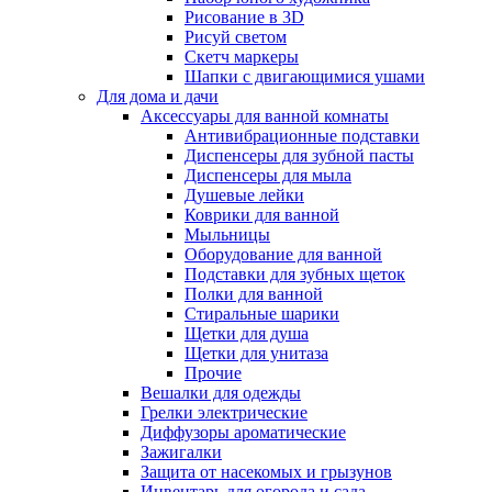
Рисование в 3D
Рисуй светом
Скетч маркеры
Шапки с двигающимися ушами
Для дома и дачи
Аксессуары для ванной комнаты
Антивибрационные подставки
Диспенсеры для зубной пасты
Диспенсеры для мыла
Душевые лейки
Коврики для ванной
Мыльницы
Оборудование для ванной
Подставки для зубных щеток
Полки для ванной
Стиральные шарики
Щетки для душа
Щетки для унитаза
Прочие
Вешалки для одежды
Грелки электрические
Диффузоры ароматические
Зажигалки
Защита от насекомых и грызунов
Инвентарь для огорода и сада