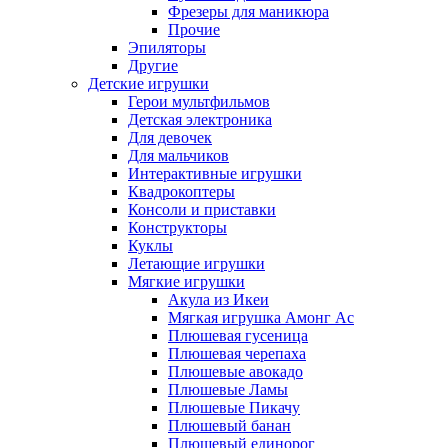
Фрезеры для маникюра
Прочие
Эпиляторы
Другие
Детские игрушки
Герои мультфильмов
Детская электроника
Для девочек
Для мальчиков
Интерактивные игрушки
Квадрокоптеры
Консоли и приставки
Конструкторы
Куклы
Летающие игрушки
Мягкие игрушки
Акула из Икеи
Мягкая игрушка Амонг Ас
Плюшевая гусеница
Плюшевая черепаха
Плюшевые авокадо
Плюшевые Ламы
Плюшевые Пикачу
Плюшевый банан
Плюшевый единорог