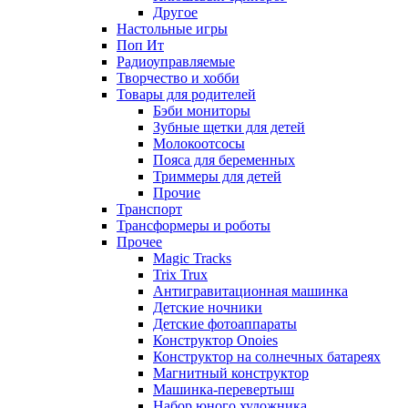
Другое
Настольные игры
Поп Ит
Радиоуправляемые
Творчество и хобби
Товары для родителей
Бэби мониторы
Зубные щетки для детей
Молокоотсосы
Пояса для беременных
Триммеры для детей
Прочие
Транспорт
Трансформеры и роботы
Прочее
Magic Tracks
Trix Trux
Антигравитационная машинка
Детские ночники
Детские фотоаппараты
Конструктор Onoies
Конструктор на солнечных батареях
Магнитный конструктор
Машинка-перевертыш
Набор юного художника