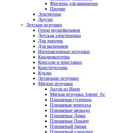
Фрезеры для маникюра
Прочие
Эпиляторы
Другие
Детские игрушки
Герои мультфильмов
Детская электроника
Для девочек
Для мальчиков
Интерактивные игрушки
Квадрокоптеры
Консоли и приставки
Конструкторы
Куклы
Летающие игрушки
Мягкие игрушки
Акула из Икеи
Мягкая игрушка Амонг Ас
Плюшевая гусеница
Плюшевая черепаха
Плюшевые авокадо
Плюшевые Ламы
Плюшевые Пикачу
Плюшевый банан
Плюшевый единорог