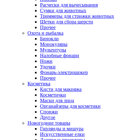
Расчески для вычесывания
Сумки для животных
Триммеры для стрижки животных
Щетки для сбора шерсти
Прочее
Охота и рыбалка
Бинокли
Монокуляры
Мультитулы
Налобные фонари
Ножи
Удочки
Фонарь-электрошокер
Прочее
Косметика
Кисти для макияжа
Косметички
Маски для лица
Органайзеры для косметики
Спонжи
Другое
Новогодние товары
Гирлянды и мишура
Искусственные елки
Лазерные проекторы