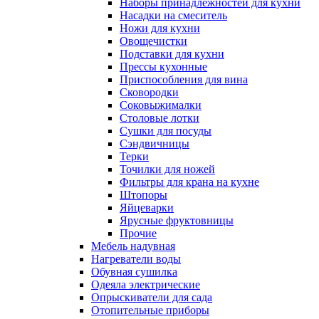
Наборы принадлежностей для кухни
Насадки на смеситель
Ножи для кухни
Овощечистки
Подставки для кухни
Прессы кухонные
Приспособления для вина
Сковородки
Соковыжималки
Столовые лотки
Сушки для посуды
Сэндвичницы
Терки
Точилки для ножей
Фильтры для крана на кухне
Штопоры
Яйцеварки
Ярусные фруктовницы
Прочие
Мебель надувная
Нагреватели воды
Обувная сушилка
Одеяла электрические
Опрыскиватели для сада
Отопительные приборы