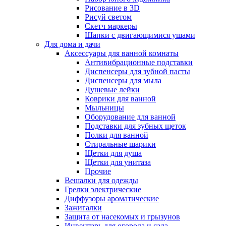
Рисование в 3D
Рисуй светом
Скетч маркеры
Шапки с двигающимися ушами
Для дома и дачи
Аксессуары для ванной комнаты
Антивибрационные подставки
Диспенсеры для зубной пасты
Диспенсеры для мыла
Душевые лейки
Коврики для ванной
Мыльницы
Оборудование для ванной
Подставки для зубных щеток
Полки для ванной
Стиральные шарики
Щетки для душа
Щетки для унитаза
Прочие
Вешалки для одежды
Грелки электрические
Диффузоры ароматические
Зажигалки
Защита от насекомых и грызунов
Инвентарь для огорода и сада