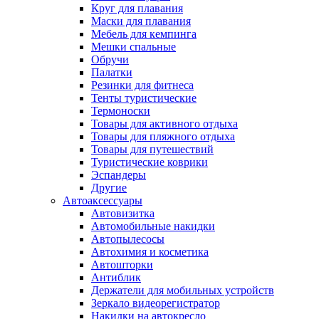
Круг для плавания
Маски для плавания
Мебель для кемпинга
Мешки спальные
Обручи
Палатки
Резинки для фитнеса
Тенты туристические
Термоноски
Товары для активного отдыха
Товары для пляжного отдыха
Товары для путешествий
Туристические коврики
Эспандеры
Другие
Автоаксессуары
Автовизитка
Автомобильные накидки
Автопылесосы
Автохимия и косметика
Автошторки
Антиблик
Держатели для мобильных устройств
Зеркало видеорегистратор
Накидки на автокресло