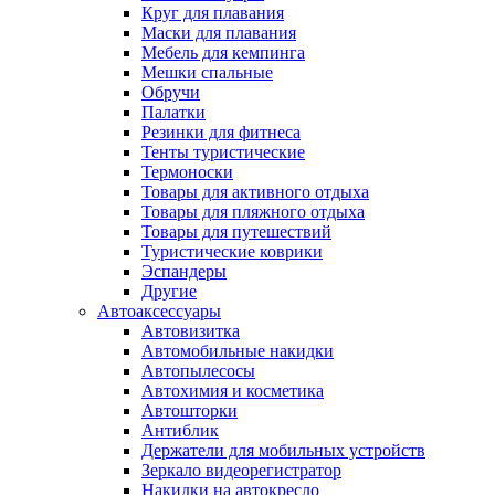
Круг для плавания
Маски для плавания
Мебель для кемпинга
Мешки спальные
Обручи
Палатки
Резинки для фитнеса
Тенты туристические
Термоноски
Товары для активного отдыха
Товары для пляжного отдыха
Товары для путешествий
Туристические коврики
Эспандеры
Другие
Автоаксессуары
Автовизитка
Автомобильные накидки
Автопылесосы
Автохимия и косметика
Автошторки
Антиблик
Держатели для мобильных устройств
Зеркало видеорегистратор
Накидки на автокресло