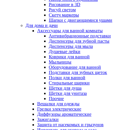
Рисование в 3D
Рисуй светом
Скетч маркеры
Шапки с двигающимися ушами
Для дома и дачи
Аксессуары для ванной комнаты
Антивибрационные подставки
Диспенсеры для зубной пасты
Диспенсеры для мыла
Душевые лейки
Коврики для ванной
Мыльницы
Оборудование для ванной
Подставки для зубных щеток
Полки для ванной
Стиральные шарики
Щетки для душа
Щетки для унитаза
Прочие
Вешалки для одежды
Грелки электрические
Диффузоры ароматические
Зажигалки
Защита от насекомых и грызунов
Инвентарь для огорода и сада