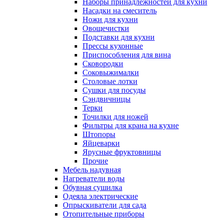
Наборы принадлежностей для кухни
Насадки на смеситель
Ножи для кухни
Овощечистки
Подставки для кухни
Прессы кухонные
Приспособления для вина
Сковородки
Соковыжималки
Столовые лотки
Сушки для посуды
Сэндвичницы
Терки
Точилки для ножей
Фильтры для крана на кухне
Штопоры
Яйцеварки
Ярусные фруктовницы
Прочие
Мебель надувная
Нагреватели воды
Обувная сушилка
Одеяла электрические
Опрыскиватели для сада
Отопительные приборы