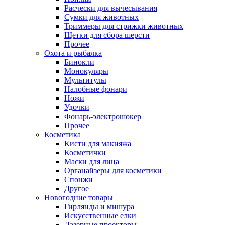
Расчески для вычесывания
Сумки для животных
Триммеры для стрижки животных
Щетки для сбора шерсти
Прочее
Охота и рыбалка
Бинокли
Монокуляры
Мультитулы
Налобные фонари
Ножи
Удочки
Фонарь-электрошокер
Прочее
Косметика
Кисти для макияжа
Косметички
Маски для лица
Органайзеры для косметики
Спонжи
Другое
Новогодние товары
Гирлянды и мишура
Искусственные елки
Лазерные проекторы