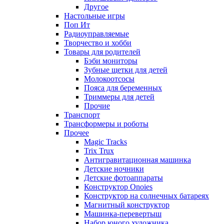
Другое
Настольные игры
Поп Ит
Радиоуправляемые
Творчество и хобби
Товары для родителей
Бэби мониторы
Зубные щетки для детей
Молокоотсосы
Пояса для беременных
Триммеры для детей
Прочие
Транспорт
Трансформеры и роботы
Прочее
Magic Tracks
Trix Trux
Антигравитационная машинка
Детские ночники
Детские фотоаппараты
Конструктор Onoies
Конструктор на солнечных батареях
Магнитный конструктор
Машинка-перевертыш
Набор юного художника