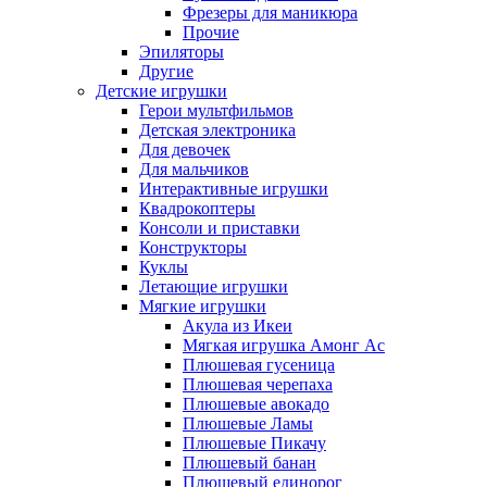
Фрезеры для маникюра
Прочие
Эпиляторы
Другие
Детские игрушки
Герои мультфильмов
Детская электроника
Для девочек
Для мальчиков
Интерактивные игрушки
Квадрокоптеры
Консоли и приставки
Конструкторы
Куклы
Летающие игрушки
Мягкие игрушки
Акула из Икеи
Мягкая игрушка Амонг Ас
Плюшевая гусеница
Плюшевая черепаха
Плюшевые авокадо
Плюшевые Ламы
Плюшевые Пикачу
Плюшевый банан
Плюшевый единорог